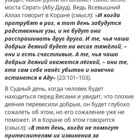
моста Сират» (Абу Дауд). Ведь Всевышний
Аллах говорит в Коране (смысл): «
И когда
протрубят в рог, в тот день забудутся
родственные узы, и не будут они
расспрашивать друг друга. И те, чья чаша
добрых деяний будет на весах тяжёлой, –
они и есть счастливые. А те, чья чаша
добрых деяний окажется лёгкой, – они те,
кто сам себе нанёс убыток и навечно
останется в Аду
» (23:101–103).
В Судный день, когда человек будет
находиться перед Весами и увидит, что плохие
деяния перевесили добрые, он будет глубоко
сожалеть об этом, но его сожаление уже не
поможет. И в Коране об этом говорится
(смысл): «
В тот день, когда не помогут
притеснителям их извинения за