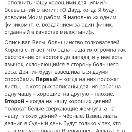
наполнить чашу хорошими деяниями?»
Всевышний ответил: «О Дауд, когда Я буду
доволен Моим рабом, Я наполню их одним
фиником (т. е. воздаянием за один финик,
отданный в качестве милостыни)».
Описывая Весы, большинство толкователей
Корана считает, что одна чаша их огромна как
расстояние от востока до запада, и у неё есть
язычок, склоняющийся в сторону большего
веса. Деяния будут взвешиваться двумя
способами.
Первый
– когда на них положат
листы, на которых записаны деяния раба: на
одну чашу – хорошие, на другую – плохие.
Второй
– когда на чашу хороших деяний
положат белые сверкающие жемчуга, а на
чашу плохих деяний – чёрные. Взвешивать
деяния в Судный день будут только у тех, кто
на земле уверовал во Всевышнего Аллаха, Его