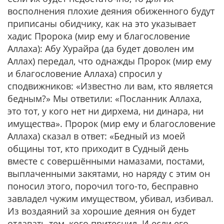
восполнения плохие деяния обиженного будут
приписаны обидчику, как на это указывает
хадис Пророка (мир ему и благословение
Аллаха): Абу Хурайра (да будет доволен им
Аллах) передал, что однажды Пророк (мир ему
и благословение Аллаха) спросил у
сподвижников: «Известно ли вам, кто является
бедным?» Мы ответили: «Посланник Аллаха,
это тот, у кого нет ни дирхема, ни динара, ни
имущества». Пророк (мир ему и благословение
Аллаха) сказал в ответ: «Бедный из моей
общины тот, кто приходит в Судный день
вместе с совершёнными намазами, постами,
выплаченными закятами, но наряду с этим он
поносил этого, порочил того-то, бесправно
завладел чужим имуществом, убивал, избивал.
Из воздаяний за хорошие деяния он будет
отдавать тем, кого притеснил. И если его