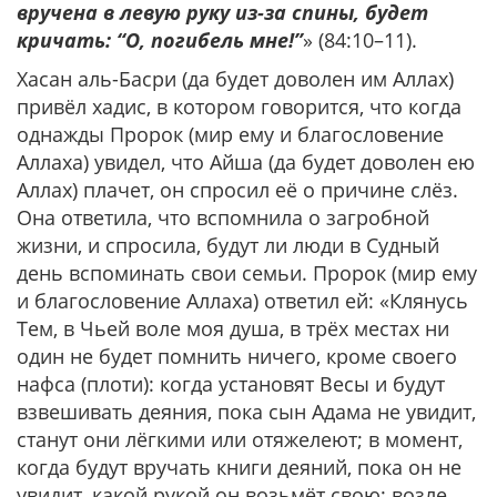
вручена в левую руку из-за спины, будет
кричать: “О, погибель мне!”
» (84:10–11).
Хасан аль-Басри (да будет доволен им Аллах)
привёл хадис, в котором говорится, что когда
однажды Пророк (мир ему и благословение
Аллаха) увидел, что Айша (да будет доволен ею
Аллах) плачет, он спросил её о причине слёз.
Она ответила, что вспомнила о загробной
жизни, и спросила, будут ли люди в Судный
день вспоминать свои семьи. Пророк (мир ему
и благословение Аллаха) ответил ей: «Клянусь
Тем, в Чьей воле моя душа, в трёх местах ни
один не будет помнить ничего, кроме своего
нафса (плоти): когда установят Весы и будут
взвешивать деяния, пока сын Адама не увидит,
станут они лёгкими или отяжелеют; в момент,
когда будут вручать книги деяний, пока он не
увидит, какой рукой он возьмёт свою; возле