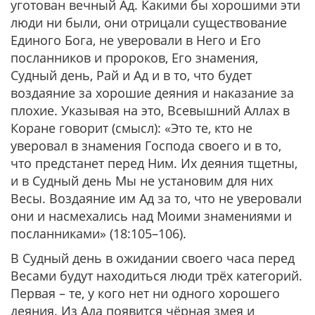
уготован вечный Ад. Какими бы хорошими эти
люди ни были, они отрицали существование
Единого Бога, не уверовали в Него и Его
посланников и пророков, Его знамения,
Судный день, Рай и Ад и в то, что будет
воздаяние за хорошие деяния и наказание за
плохие. Указывая на это, Всевышний Аллах в
Коране говорит (смысл): «Это те, кто не
уверовал в знамения Господа своего и в то,
что предстанет перед Ним. Их деяния тщетны,
и в Судный день Мы не установим для них
Весы. Воздаяние им Ад за то, что не уверовали
они и насмехались над Моими знамениями и
посланниками» (18:105–106).
В Судный день в ожидании своего часа перед
Весами будут находиться люди трёх категорий.
Первая – те, у кого нет ни одного хорошего
деяния. Из Ада появится чёрная змея и