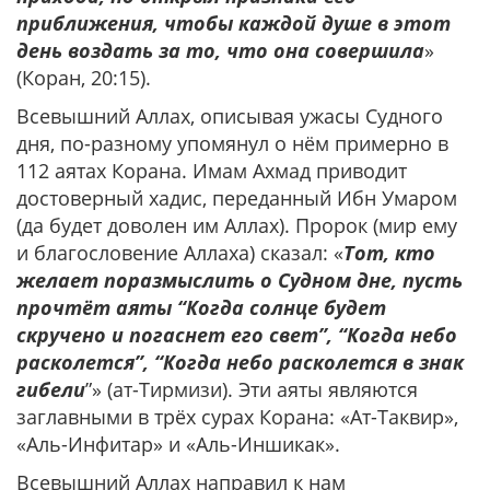
приближения, чтобы каждой душе в этот
день воздать за то, что она совершила
»
(Коран, 20:15).
Всевышний Аллах, описывая ужасы Судного
дня, по-разному упомянул о нём примерно в
112 аятах Корана. Имам Ахмад приводит
достоверный хадис, переданный Ибн Умаром
(да будет доволен им Аллах). Пророк (мир ему
и благословение Аллаха) сказал: «
Тот, кто
желает поразмыслить о Судном дне, пусть
прочтёт аяты “Когда солнце будет
скручено и погаснет его свет”, “Когда небо
расколется”, “Когда небо расколется в знак
гибели
”» (ат-Тирмизи). Эти аяты являются
заглавными в трёх сурах Корана: «Ат-Таквир»,
«Аль-Инфитар» и «Аль-Иншикак».
Всевышний Аллах направил к нам