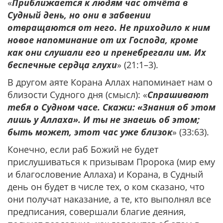
«
Приближается к людям час отчёта в
Судный день, но они в забвении
отвращаются от него. Не приходило к ним
новое напоминание от их Господа, кроме
как они слушали его и пренебрегали им. Их
беспечные сердца глухи
» (21:1–3).
В другом аяте Корана Аллах напоминает нам о
близости Судного дня (смысл): «
Спрашивают
тебя о Судном часе. Скажи: «Знания об этом
лишь у Аллаха». И ты не знаешь об этом;
быть может, этот час уже близок
» (33:63).
Конечно, если раб Божий не будет
прислушиваться к призывам Пророка (мир ему
и благословение Аллаха) и Корана, в Судный
день он будет в числе тех, о ком сказано, что
они получат наказание, а те, кто выполнял все
предписания, совершали благие деяния,