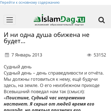
Перейти к основному содержанию
Toggle
navigation
И ни одна душа обижена не
будет…
7 Январь 2013
53152
Судный день
Судный день – день справедливости и отчёта.
Мы должны готовиться к нему, ещё будучи
здесь, на земле. О его неизбежном приходе
Всевышний поведал нам так (смысл):
«
Поистине, Судный час непременно
настанет. Я скрыл от людей время его
прихода, но открыл признаки его