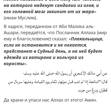
на которого наденут сандалии из огня, и
его головной мозг закипит от их жара
»
(имам Муслим).
В хадисе, переданном от Аби Малика аль-
Ашари, передаётся, что Посланник Аллаха (мир
ему и благословение) сказал: «
Плакальщица,
если не остановится и не покается,
предстанет в Судный день, а на ней будет
одежда из катирана и кольчуга из
коросты
».
عن أبي مالك الأشعري أن رسول الله-صلى الله عليه وسلم-
قال:"النائحة إذا لم تتب قبل موتها, تـُقام يوم القيامة وعليها سربال من
قطران ودرعٌ من جرب
Да храни и упаси нас Аллах от этого! Амин.