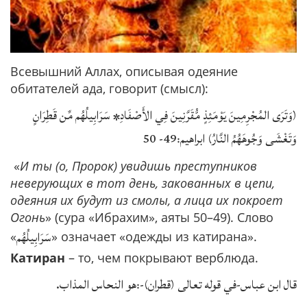
Всевышний Аллах, описывая одеяние
обитателей ада, говорит (смысл):
(وَتَرَى المُجْرِمِينَ يَوْمَئِذٍ مُّقَرَّنِينَ فِي الأَصْفَادِ* سَرَابِيلُهُم مِّن قَطِرَانٍ
وَتَغْشَى وَجُوهَهُمُ النَّارُ) ابراهيم:49- 50
«
И ты (о, Пророк) увидишь преступников
неверующих в тот день, закованных в цепи,
одеяния их будут из смолы, а лица их покроет
Огонь
» (сура «Ибрахим», аяты 50–49). Слово
سَرَابِيلُهُم
«
» означает «одежды из катирана».
Катиран
– то, чем покрывают верблюда.
قال ابن عباس-في قوله تعالى (قطران)-:هو النحاس المذاب.