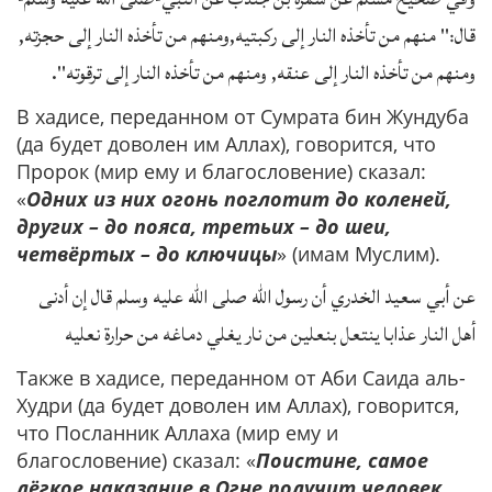
قال:" منهم من تأخذه النار إلى ركبتيه,ومنهم من تأخذه النار إلى حجزته,
ومنهم من تأخذه النار إلى عنقه, ومنهم من تأخذه النار إلى ترقوته".
В хадисе, переданном от Сумрата бин Жундуба
(да будет доволен им Аллах), говорится, что
Пророк (мир ему и благословение) сказал:
«
Одних из них огонь поглотит до коленей,
других – до пояса, третьих – до шеи,
четвёртых – до ключицы
» (имам Муслим).
عن أبي سعيد الخدري أن رسول الله صلى الله عليه وسلم قال إن أدنى
أهل النار عذابا ينتعل بنعلين من نار يغلي دماغه من حرارة نعليه
Также в хадисе, переданном от Аби Саида аль-
Худри (да будет доволен им Аллах), говорится,
что Посланник Аллаха (мир ему и
благословение) сказал: «
Поистине, самое
лёгкое наказание в Огне получит человек,