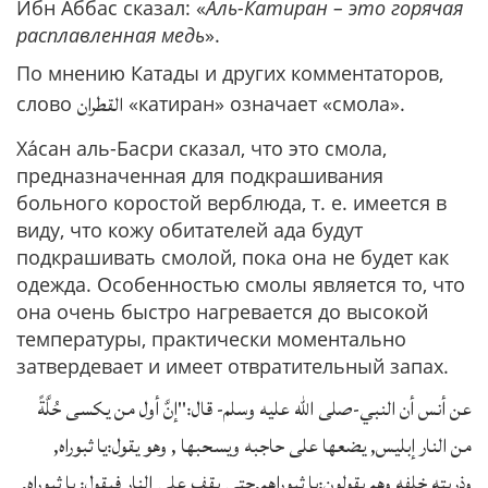
Ибн Аббас сказал: «
Аль-Катиран – это горячая
расплавленная медь
».
По мнению Катады и других комментаторов,
القطران
слово
«катиран» означает «смола».
Ха́сан аль-Басри сказал, что это смола,
предназначенная для подкрашивания
больного коростой верблюда, т. е. имеется в
виду, что кожу обитателей ада будут
подкрашивать смолой, пока она не будет как
одежда. Особенностью смолы является то, что
она очень быстро нагревается до высокой
температуры, практически моментально
затвердевает и имеет отвратительный запах.
عن أنس أن النبي-صلى الله عليه وسلم- قال:"إنَّ أول من يكسى حُلَّةً
من النار إبليس, يضعها على حاجبه ويسحبها , وهو يقول:يا ثبوراه,
وذريته خلفه وهم يقولون:يا ثبوراهم,حتى يقف على النار فيقول: يا ثبوراه,