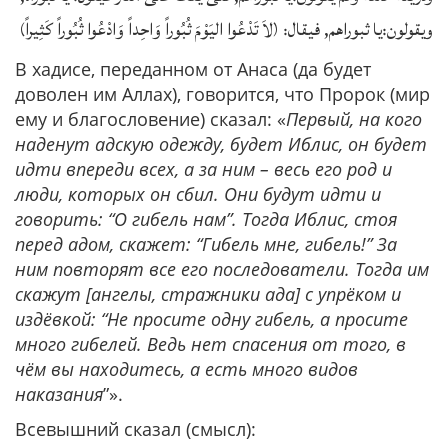
ويقولون:يا ثبوراهم, فيقال: (لاَ تَدْعُوا اليَوْمَ ثُبُوراً وَاحِداً وَادْعُوا ثُبُوراً كَثِيراً)
В хадисе, переданном от Анаса (да будет
доволен им Аллах), говорится, что Пророк (мир
ему и благословение) сказал: «
Первый, на кого
наденут адскую одежду, будет Иблис, он будет
идти впереди всех, а за ним – весь его род и
люди, которых он сбил. Они будут идти и
говорить: “О гибель нам”. Тогда Иблис, стоя
перед адом, скажет: “Гибель мне, гибель!” За
ним повторят все его последователи. Тогда им
скажут [ангелы, стражники ада] с упрёком и
издёвкой: “Не просите одну гибель, а просите
много гибелей. Ведь нет спасения от того, в
чём вы находитесь, а есть много видов
наказания
”».
Всевышний сказал (смысл):