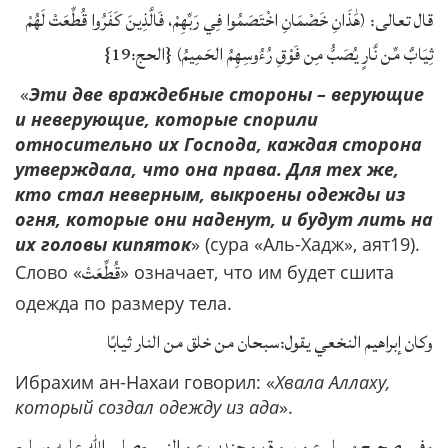
قال تعالى: (هَٰذَانِ خَصْمَانِ اخْتَصَمُوا فِي رَبِّهِمْ، فَالَّذِينَ كَفَرُوا قُطِّعَتْ لَهُمْ
ثِيَابٌ مِّن نَّارٍ يُصَبُّ مِن فَوْقِ رُءُوسِهِمُ الحَمِيمُ) {الحج:19}
«
Эти две враждебные стороны – верующие
и неверующие, которые спорили
относительно их Господа, каждая сторона
утверждала, что она права. Для тех же,
кто стал неверным, выкроены одежды из
огня, которые они наденут, и будут лить на
их головы кипяток
» (сура «Аль-Хадж», аят19).
قُطِّعَتْ
Слово «
» означает, что им будет сшита
одежда по размеру тела.
وكان إبراهيم النخعي يقول:سبحان من خلق من النار ثيابًا
Ибрахим ан-Нахаи говорил: «
Хвала Аллаху,
который создал одежду из ада
».
وفي صحيح مسلم عن سمرة بن جندب عن النبي-صلى الله عليه وسلم-