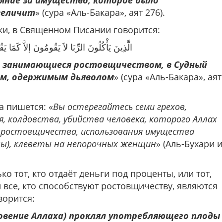
аяние за имущество, которое было
величит
» (сура «Аль-Бакара», аят 276).
ки, в Священном Писании говорится:
الَّذِينَ يَأْكُلُونَ الرِّبَا لاَ يَقُومُونَ إلاَّ كَمَا)
. занимающиеся ростовщичеством, в Судный
им, одержимым дьяволом
» (сура «Аль-Бакара», аят
а пишется: «
Вы остерегайтесь семи грехов,
, колдовства, убийства человека, которого Аллах
в ростовщичества, использования имущества
ны), клеветы на непорочных женщин
» (Аль-Бухари 
о тот, кто отдаёт деньги под проценты, или тот,
и все, кто способствуют ростовщичеству, являются
ворится:
ловение Аллаха) проклял употребляющего плоды