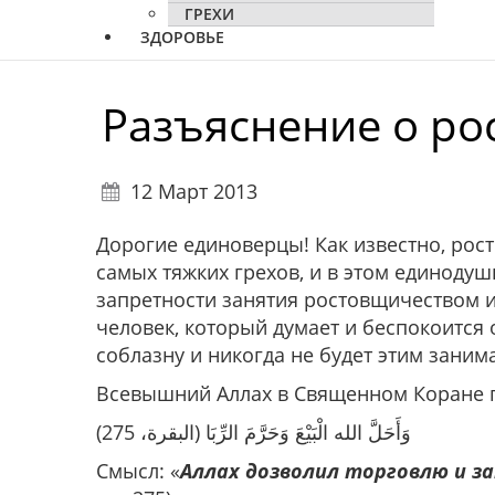
ГРЕХИ
ЗДОРОВЬЕ
Разъяснение о ро
12 Март 2013
Дорогие единоверцы! Как известно, рост
самых тяжких грехов, и в этом единоду
запретности занятия ростовщичеством 
человек, который думает и беспокоится 
соблазну и никогда не будет этим заним
Всевышний Аллах в Священном Коране г
وَأَحَلَّ الله الْبَيْعَ وَحَرَّمَ الرِّبَا (البقرة، 275)
Смысл: «
Аллах дозволил торговлю и 