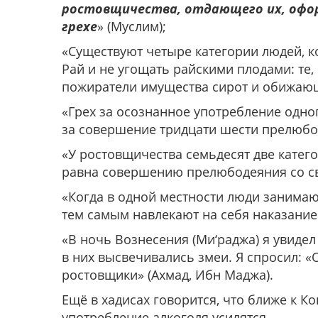
ростовщичества, отдающего их, офор
грехе
» (Муслим);
«Существуют четыре категории людей, к
Рай и не угощать райскими плодами: те,
пожиратели имущества сирот и обижающ
«Грех за осознанное употребление одно
за совершение тридцати шести прелюбод
«У ростовщичества семьдесят две катего
равна совершению прелюбодеяния со св
«Когда в одной местности люди занима
тем самым навлекают на себя наказание
«В ночь Вознесения (Ми‘раджа) я увиде
в них высвечивались змеи. Я спросил: «О
ростовщики» (Ахмад, Ибн Маджа).
Ещё в хадисах говорится, что ближе к К
употребление алкоголя усилятся.