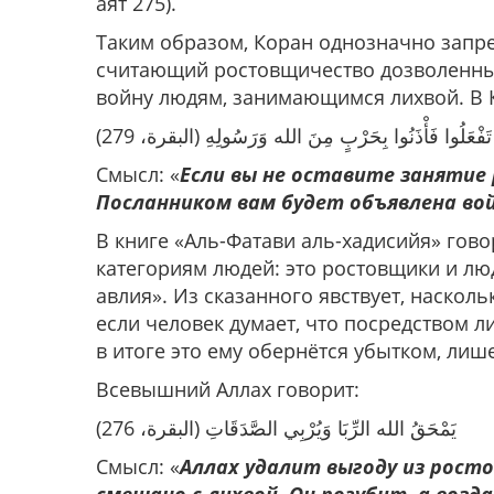
аят 275).
Таким образом, Коран однозначно запре
считающий ростовщичество дозволенным
войну людям, занимающимся лихвой. В 
ْ تَفْعَلُوا فَأْذَنُوا بِحَرْبٍ مِنَ الله وَرَسُولِهِ (البقرة، 279
Смысл: «
Если вы не оставите занятие
Посланником вам будет объявлена во
В книге «Аль-Фатави аль-хадисийя» гово
категориям людей: это ростовщики и лю
авлия». Из сказанного явствует, наскол
если человек думает, что посредством л
в итоге это ему обернётся убытком, лиш
Всевышний Аллах говорит:
يَمْحَقُ الله الرِّبَا وَيُرْبِي الصَّدَقَاتِ (البقرة، 276)
Смысл: «
Аллах удалит выгоду из рост