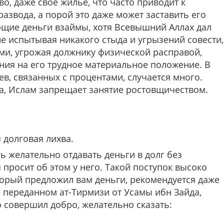
о, даже своё жильё, что часто приводит к
азвода, а порой это даже может заставить его
ющие деньги взаймы, хотя Всевышний Аллах дал
е испытывая никакого стыда и угрызений совести,
ами, угрожая должнику физической расправой,
ания на его трудное материальное положение. В
в, связанных с процентами, случается много.
а, Ислам запрещает занятие ростовщичеством.
 долговая лихва.
 желательно отдавать деньги в долг без
просит об этом у него. Такой поступок высоко
оторый предложил вам деньги, рекомендуется даже
, переданном ат-Тирмизи от Усамы ибн Зайда,
о совершил добро, желательно сказать: