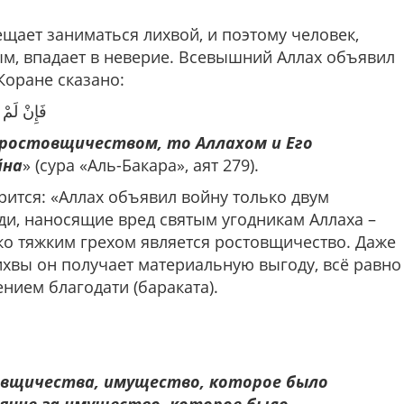
щает заниматься лихвой, и поэтому человек,
, впадает в неверие. Всевышний Аллах объявил
Коране сказано:
فَإِنْ لَم)
 ростовщичеством, то Аллахом и Его
йна
» (сура «Аль-Бакара», аят 279).
рится: «Аллах объявил войну только двум
ди, наносящие вред святым угодникам Аллаха –
ько тяжким грехом является ростовщичество. Даже
ихвы он получает материальную выгоду, всё равно
ением благодати (бараката).
овщичества, имущество, которое было