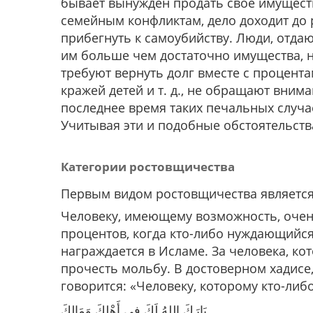
бывает вынужден продать своё имуществ
семейным конфликтам, дело доходит до р
прибегнуть к самоубийству. Люди, отда
им больше чем достаточно имущества, н
требуют вернуть долг вместе с процент
кражей детей и т. д., не обращают вним
последнее время таких печальных случае
Учитывая эти и подобные обстоятельств
Категории ростовщичества
Первым видом ростовщичества является
Человеку, имеющему возможность, очень
процентов, когда кто-либо нуждающийся 
награждается в Исламе. За человека, к
прочесть мольбу. В достоверном хадисе
говорится: «Человеку, которому кто-либ
بَارَكَ اللهُ لَكَ فِي أَهْلِكَ وَمَالِكَ