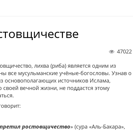
стовщичестве
47022
овщичество, лихва (риба) является одним из
шны все мусульманские учёные-богословы. Узнав о
из основополагающих источников Ислама,
о своей вечной жизни, не поддастся этому
аться.
оворит:
запретил ростовщичество
» (сура «Аль-Бакара»,