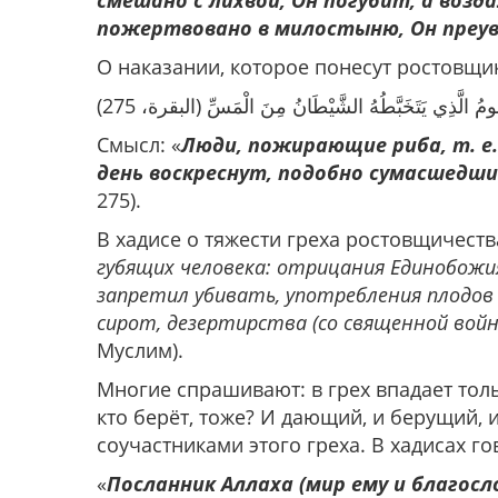
смешано с лихвой, Он погубит, а возд
пожертвовано в милостыню, Он преу
О наказании, которое понесут ростовщи
 يَقُومُ الَّذِي يَتَخَبَّطُهُ الشَّيْطَانُ مِنَ الْمَسِّ (البقرة، 275
Смысл: «
Люди, пожирающие риба, т. е
день воскреснут, подобно сумасшедш
275).
В хадисе о тяжести греха ростовщичеств
губящих человека: отрицания Единобожия
запретил убивать, употребления плодо
сирот, дезертирства (со священной вой
Муслим).
Многие спрашивают: в грех впадает тольк
кто берёт, тоже? И дающий, и берущий, 
соучастниками этого греха. В хадисах го
«
Посланник Аллаха (мир ему и благос