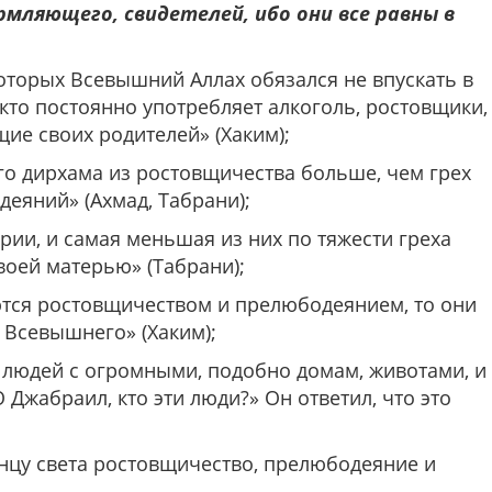
мляющего, свидетелей, ибо они все равны в
оторых Всевышний Аллах обязался не впускать в
 кто постоянно употребляет алкоголь, ростовщики,
ие своих родителей» (Хаким);
го дирхама из ростовщичества больше, чем грех
еяний» (Ахмад, Табрани);
рии, и самая меньшая из них по тяжести греха
оей матерью» (Табрани);
ются ростовщичеством и прелюбодеянием, то они
 Всевышнего» (Хаким);
л людей с огромными, подобно домам, животами, и
 Джабраил, кто эти люди?» Он ответил, что это
онцу света ростовщичество, прелюбодеяние и