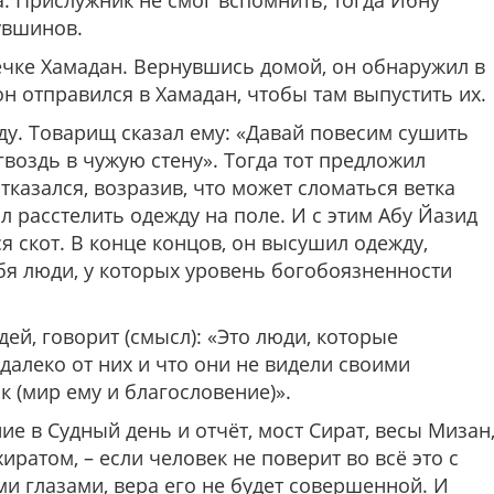
. Прислужник не смог вспомнить, тогда Ибну
увшинов.
ечке Хамадан. Вернувшись домой, он обнаружил в
он отправился в Хамадан, чтобы там выпустить их.
у. Товарищ сказал ему: «Давай повесим сушить
гвоздь в чужую стену». Тогда тот предложил
тказался, возразив, что может сломаться ветка
 расстелить одежду на поле. И с этим Абу Йазид
ся скот. В конце концов, он высушил одежду,
ебя люди, у которых уровень богобоязненности
ей, говорит (смысл): «Это люди, которые
 далеко от них и что они не видели своими
к (мир ему и благословение)».
е в Судный день и отчёт, мост Сират, весы Мизан
хиратом, – если человек не поверит во всё это с
и глазами, вера его не будет совершенной. И