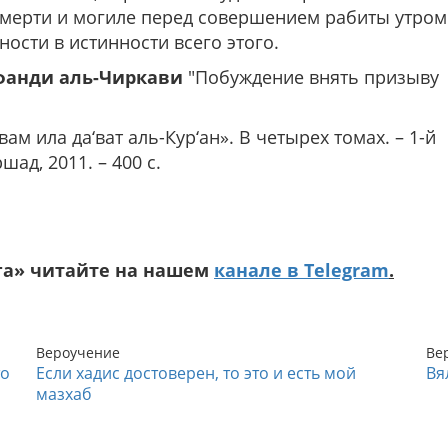
мерти и могиле перед совершением рабиты утром
ости в истинности всего этого.
фанди аль-Чиркави
"Побуждение внять призыву
вам ила да‘ват аль-Кур‘ан». В четырех томах. – 1-й
шад, 2011. – 400 с.
га» читайте на нашем
канале в Telegram
.
Вероучение
Ве
то
Если хадис достоверен, то это и есть мой
Вя
мазхаб