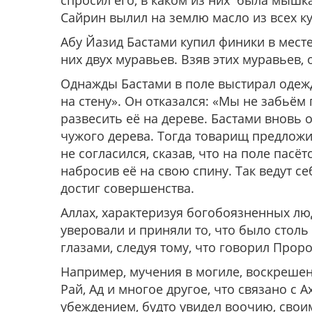
спросил его, в каком из них была мышка
Сайрин вылил на землю масло из всех к
Абу Йазид Бастами купил финики в мест
них двух муравьев. Взяв этих муравьев, 
Однажды Бастами в поле выстирал одежд
на стену». Он отказался: «Мы не забьём 
развесить её на дереве. Бастами вновь о
чужого дерева. Тогда товарищ предложил
не согласился, сказав, что на поле пасёт
набросив её на свою спину. Так ведут с
достиг совершенства.
Аллах, характеризуя богобоязненных люд
уверовали и приняли то, что было столь
глазами, следуя тому, что говорил Проро
Например, мучения в могиле, воскрешени
Рай, Ад и многое другое, что связано с А
убеждением, будто увидел воочию, своим