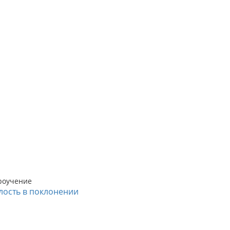
роучение
лость в поклонении