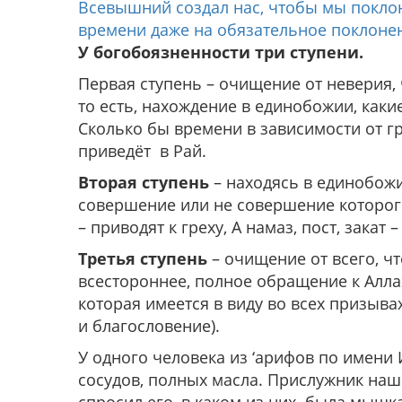
Всевышний создал нас, чтобы мы поклон
времени даже на обязательное поклонен
У богобоязненности три ступени.
Первая ступень – очищение от неверия, 
то есть, нахождение в единобожии, как
Сколько бы времени в зависимости от гр
приведёт в Рай.
Вторая ступень
– находясь в единобожии
совершение или не совершение которого 
– приводят к греху, А намаз, пост, закат –
Третья ступень
– очищение от всего, чт
всестороннее, полное обращение к Аллах
которая имеется в виду во всех призыв
и благословение).
У одного человека из ‘арифов по имени
сосудов, полных масла. Прислужник наш