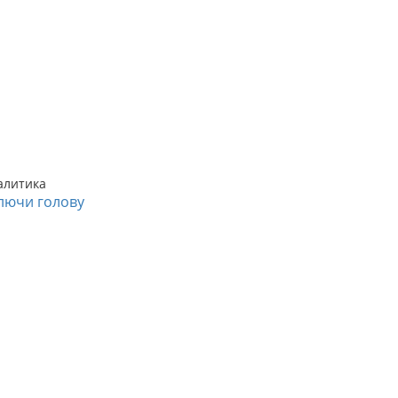
алитика
лючи голову