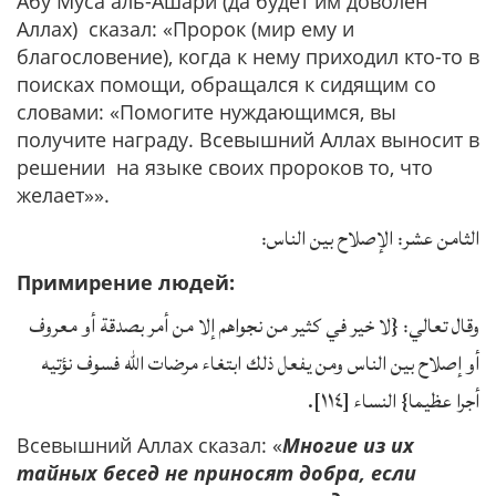
Абу Муса аль-Ашари (да будет им доволен
Аллах) сказал: «Пророк (мир ему и
благословение), когда к нему приходил кто-то в
поисках помощи, обращался к сидящим со
словами: «Помогите нуждающимся, вы
получите награду. Всевышний Аллах выносит в
решении на языке своих пророков то, что
желает»».
الثامن عشر: الإصلاح بين الناس:
Примирение людей:
وقال تعالي: {لا خير في كثير من نجواهم إلا من أمر بصدقة أو معروف
أو إصلاح بين الناس ومن يفعل ذلك ابتغاء مرضات الله فسوف نؤتيه
أجرا عظيما} النساء [١١٤].
Всевышний Аллах сказал: «
Многие из их
тайных бесед не приносят добра, если