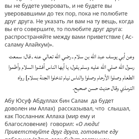
вы не будете уверовать, и не будете вы
уверовавшими до тех пор, пока не полюбите
друг друга. Не указать ли вам на ту вещь, когда
вы его совершите, то полюбите друг друга:
распространяйте между вами приветствие ( Ас-
саламу Алайкум)».
وعن أبي يوسف عبد الله بن سلام ـ رضي الله تعالي عنه ـ قال: سمعت
رسول الله صلي الله عليه وسلم يقول: يا أيها الناس أفشوا السلام وأطموا
الطعام وصلوا الأرحام وصلوا والناس نيام تدخلوا الجنة بسلام] رواه
الترمذي وقال حديث حسن صحيح.
Абу Юсуф Абдуллах бин Салам да будет
доволен им Аллах) рассказывал, что слышал,
как Посланник Аллаха (мир ему и
благословение) говорил: «
О люди!
Приветствуйте друг друга, готовьте еду