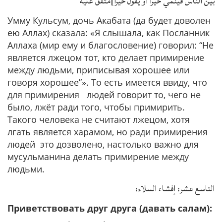
بين الناس فينمي خيرا أو يقول خيرا]متفق عليه
Умму Кульсум, дочь Акабата (да будет доволен
ею Аллах) сказала: «Я слышала, как Посланник
Аллаха (мир ему и благословение) говорил: “Не
является лжецом тот, кто делает примирение
между людьми, приписывая хорошее или
говоря хорошее”». То есть имеется ввиду, что
для примирения людей говорит то, чего не
было, лжёт ради того, чтобы примирить.
Такого человека не считают лжецом, хотя
лгать является харамом, но ради примирения
людей это дозволено, настолько важно для
мусульманина делать примирение между
людьми.
التاسع عشر: إفشاء السلام:
Приветствовать друг друга (давать салам):