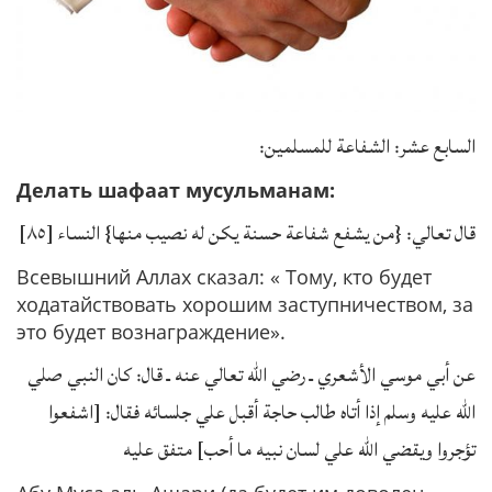
السابع عشر: الشفاعة للمسلمين:
Делать шафаат мусульманам:
قال تعالي: {من يشفع شفاعة حسنة يكن له نصيب منها} النساء [٨٥]
Всевышний Аллах сказал: « Тому, кто будет
ходатайствовать хорошим заступничеством, за
это будет вознаграждение».
عن أبي موسي الأشعري ـ رضي الله تعالي عنه ـ قال: كان النبي صلي
الله عليه وسلم إذا أتاه طالب حاجة أقبل علي جلسائه فقال: [اشفعوا
تؤجروا ويقضي الله علي لسان نبيه ما أحب] متفق عليه