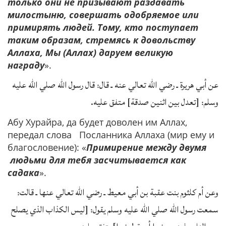
только они не призывают раздавать
милостыню, совершать одобряемое или
примирять людей. Тому, кто поступает
таким образам, стремясь к довольству
Аллаха, Мы (Аллах) даруем великую
награду
».
عن أبي هريرة ـ رضي الله تعالي عنه ـ قال: قال رسول الله صلي الله عليه
وسلم: [تعدل بين اثنين صدقة] متفق عليه.
Абу Хурайра, да будет доволен им Аллах,
передал слова Посланника Аллаха (мир ему и
благословение): «
Примирение между двумя
людьми для тебя засчитывается как
садака
».
وعن أم كلثوم بنت عقبة بن أبي معيط ـ رضي الله تعالي عنها ـ قالت:
سمعت رسول الله صلي الله عليه وسلم يقول: [ليس الكذاب الذي يصلح