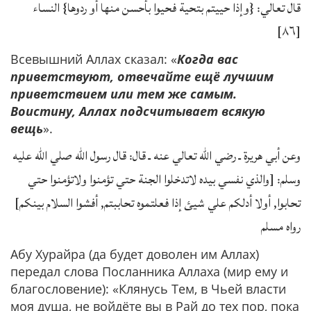
قال تعالي: {وإذا حييتم بتحية فحيوا بأحسن منها أو ردوها} النساء
[٨٦]
Всевышний Аллах сказал: «
Когда вас
приветствуют, отвечайте ещё лучшим
приветствием или тем же самым.
Воистину, Аллах подсчитывает всякую
вещь
».
وعن أبي هريرة ـ رضي الله تعالي عنه ـ قال: قال رسول الله صلي الله عليه
وسلم: [والذي نفسي بيده لاتدخلوا الجنة حتي تؤمنوا ولاتؤمنوا حتي
تحابوا, أولا أدلكم علي شيئ إذا فعلتموه تحاببتم, أفشوا السلام بينكم]
رواه مسلم
Абу Хурайра (да будет доволен им Аллах)
передал слова Посланника Аллаха (мир ему и
благословение): «Клянусь Тем, в Чьей власти
моя душа, не войдёте вы в Рай до тех пор, пока