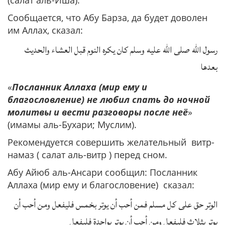
(салат аль-Иша).
Сообщается, что Абу Барза, да будет доволен
им Аллах, сказал:
رسول الله صلى الله عليه وسلم كان يكره النوم قبل العشاء والحديث
بعدها
«
Посланник Аллаха (мир ему и
благословление) не любил спать до ночной
молитвы и вести разговоры после неё
»
(имамы аль-Бухари; Муслим).
Рекомендуется совершить желательный витр-
намаз ( салат аль-витр ) перед сном.
Абу Айюб аль-Ансари сообщил: Посланник
Аллаха (мир ему и благословение) сказал:
الوتر حق على كل مسلم فمن أحب أن يوتر بخمس فليفعل ومن أحب أن
يوتر بثلاث فليفعل ومن أحب أن يوتر بواحدة فليفعل