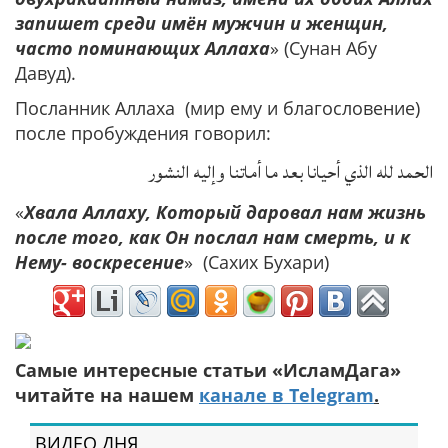
запишет среди имён мужчин и женщин,
часто поминающих Аллаха
» (Сунан Абу
Давуд).
Посланник Аллаха (мир ему и благословение)
после пробуждения говорил:
الحمد لله الذي أحيانا بعد ما أماتنا وإليه النشور
«
Хвала Аллаху, Который даровал нам жизнь
после того, как Он послал нам смерть, и к
Нему- воскресение
» (Сахих Бухари)
Самые интересные статьи «ИсламДага»
читайте на нашем
канале в Telegram
.
ВИДЕО ДНЯ