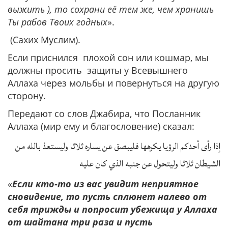
выжить ), то сохрани её тем же, чем хранишь
Ты рабов Твоих годных
».
(Сахих Муслим).
Если приснился плохой сон или кошмар, мы
должны просить защиты у Всевышнего
Аллаха через мольбы и повернуться на другую
сторону.
Передают со слов Джабира, что Посланник
Аллаха (мир ему и благословение) сказал:
إذا رأى أحدكم الرؤيا يكرهها فليبصق عن يساره ثلاثا وليستعذ بالله من
الشيطان ثلاثا وليتحول عن جنبه الذي كان عليه
«
Если кто-то из вас увидит неприятное
сновидение, то пусть сплюнет налево от
себя трижды и попросит убежища у Аллаха
от шайтана три раза и пусть