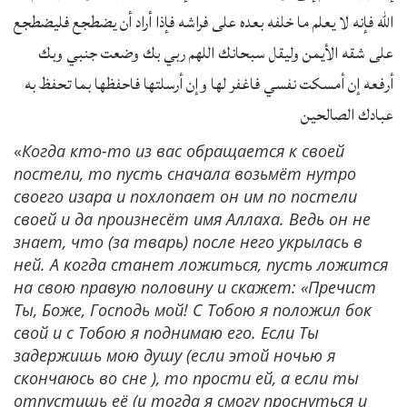
الله فإنه لا يعلم ما خلفه بعده على فراشه فإذا أراد أن يضطجع فليضطجع
على شقه الأيمن وليقل سبحانك اللهم ربي بك وضعت جنبي وبك
أرفعه إن أمسكت نفسي فاغفر لها وإن أرسلتها فاحفظها بما تحفظ به
عبادك الصالحين
«
Когда кто-то из вас обращается к своей
постели, то пусть сначала возьмёт нутро
своего изара и похлопает он им по постели
своей и да произнесёт имя Аллаха. Ведь он не
знает, что (за тварь) после него укрылась в
ней. А когда станет ложиться, пусть ложится
на свою правую половину и скажет: «Пречист
Ты, Боже, Господь мой! С Тобою я положил бок
свой и с Тобою я поднимаю его. Если Ты
задержишь мою душу (если этой ночью я
скончаюсь во сне ), то прости ей, а если ты
отпустишь её (и тогда я смогу проснуться и