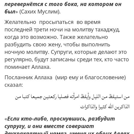
перевернётся с того бока, на котором он
был
» (Сахих Муслим).
Желательно просыпаться во время
последней трети ночи на молитву тахаджуд,
когда это возможно. Также желательно
разбудить свою жену, чтобы выполнить
ночную молитву. Супруги, которые делают это
регулярно, будут записаны среди тех, кто часто
поминает Аллаха.
Посланник Аллаха (мир ему и благословение)
сказал:
من استيقظ من الليل وأيقظ امرأته فصليا ركعتين جميعا كتبا من
الذاكرين الله كثيرا والذاكرات
«
Если кто-либо, проснувшись, разбудит
супругу, и они вместе совершат
двухракаатный намаз, имена их обоих Аллах