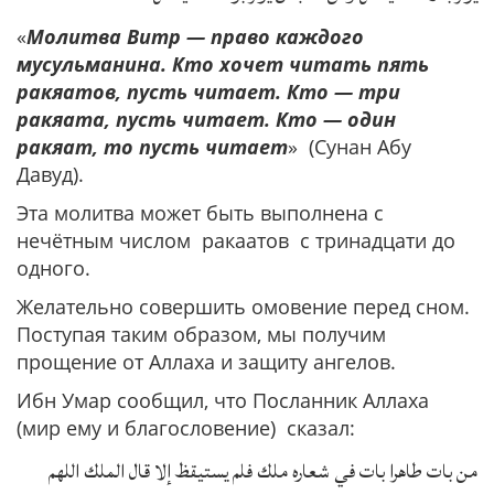
«
Молитва Витр — право каждого
мусульманина. Кто хочет читать пять
ракяатов, пусть читает. Кто — три
ракяата, пусть читает. Кто — один
ракяат, то пусть читает
» (Сунан Абу
Давуд).
Эта молитва может быть выполнена с
нечётным числом ракаатов с тринадцати до
одного.
Желательно совершить омовение перед сном.
Поступая таким образом, мы получим
прощение от Аллаха и защиту ангелов.
Ибн Умар сообщил, что Посланник Аллаха
(мир ему и благословение) сказал:
من بات طاهرا بات في شعاره ملك فلم يستيقظ إلا قال الملك اللهم