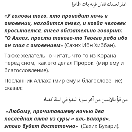
اغفر لعبدك فلان فإنه بات طاهرا
«
У головы того, кто проводит ночь в
омовении, находится ангел, и когда человек
просыпается, ангел обязательно говорит:
"О Аллах, прости такого-то Твоего раба ибо
он спал с омовением
» (Сахих Ибн Хиббан).
Также желательно читать что-то из Корана
перед сном, как это делал Пророк (мир ему и
благословление).
Посланник Аллаха (мир ему и благословение)
сказал:
من قرأ بالآيتين من آخر سورة البقرة في ليلة كفتاه
«
Любому, прочитавшему ночью два
последних аята из суры « аль-Бакара»,
этого будет достаточно
» (Сахих Бухари).