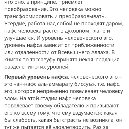
что оно, в принципе, приемлет
преобразование. Эго человека можно
трансформировать и преобразовывать.
Усердие, работа над собой не проходят даром,
нафс человека растет в духовном плане и
улучшается. И уровень человеческого эго,
уровень нафса зависит от приближенности
или отдаленности от Всевышнего Аллаха. В
книгах по тассавуфу принята некая градация
разделения этих уровней.
Первый уровень нафса
, человеческого эго –
это «ан-нафс аль-аммарату биссуъ», т.е. нафс,
эго, которое непременно повелевает человеку
злом. На этой стадии нафс человека
повелевает своему обладателю и призывают
его ко всему тому, что ему вздумается: какая
бы слабость, какая бы страсть не возникла, он
тут же пытается её удовлетворить. Раз за