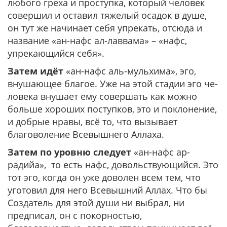
любого греха и проступка, который человек
совершил и оставил тяжелый осадок в душе,
он тут же начинает себя упрекать, отсюда и
название «ан-нафс ал-лаввама» – «нафс,
упрекающийся себя».
Затем идёт
«ан-нафс аль-мульхима», эго,
внушающее благое. Уже на этой стадии эго че-
ловека внушает ему совершать как можно
больше хороших поступков, это и поклонение,
и добрые нравы, всё то, что вызывает
благоволение Всевышнего Аллаха.
Затем по уровню следует
«ан-нафс ар-
радийа», то есть нафс, довольствующийся. Это
тот эго, когда он уже доволен всем тем, что
уготовил для него Всевышний Аллах. Что бы
Создатель для этой души ни выбрал, ни
предписал, он с покорностью,