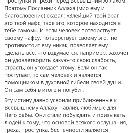
проступки и грехи перед Всевышним Аллахом.
Поэтому Посланник Аллаха (мир ему и
благословение) сказал: «Злейший твой враг -
это твой нафс, твое эго, которое находится в
тебе самом». И если человек потворствует
своему нафсу, потворствует своему эго, не
противостоит ему никак, позволяет ему
сделать все, что вздумается, например, захочет
он удовлетворить какую-то свою слабость,
страсть, он угождает этому. Если он так
поступает, то сам человек и является
помощником в духовной гибели своей души.
Он сам себя в итоге и погубит.
Эту истину давно усвоили приближенные к
Всевышнему Аллаху – авлия, любимые для
Него рабы. Они стали побуждать и призывать
людей к тому, что основой всякого ослушания,
греха, проступка, беспечности является