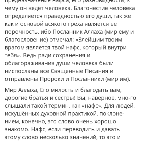
предназначение нафса, его разновидности, к
чему он ведёт человека. Благочестие человека
определяется праведностью его души, так же
как и основой всякого греха является её
порочность, ибо Посланник Аллаха (мир ему и
благословение) отмечал: «Злейшим твоим
врагом является твой нафс, который внутри
тебя». Ведь ради сохранения и
облагораживания души человека были
ниспосланы все Священные Писания и
отправлены Пророки и Посланники (мир им).
Мир Аллаха, Его милость и благодать вам,
дорогие братья и сёстры! Вы, наверное, мно-го
слышали такой термин, как «нафс». Для людей,
искушённых духовной практикой, поклоне-
нием, конечно, это слово очень хорошо
знакомо. Нафс, если переводить и давать
этому слово несколько значений, то это и