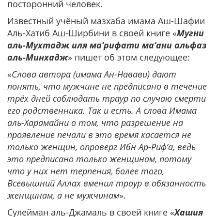
посторонний человек.
Известный учёный мазхаба имама Аш-Шафии
Аль-Хатиб Аш-Ширбини в своей книге «
Мугни
аль-Мухтадж иля ма‘рифати ма‘ани альфаз
аль-Минхадж
» пишет об этом следующее:
«
Слова автора (имама Ан-Навави) дают
понять, что мужчине не предписано в течение
трёх дней соблюдать траур по случаю смерти
его родственника. Так и есть. А слова Имама
аль-Харамайни о том, что разрешение на
проявление печали в это время касается не
только женщин, опроверг Ибн Ар-Риф‘а, ведь
это предписано только женщинам, потому
что у них нет терпения, более того,
Всевышний Аллах вменил траур в обязанность
женщинам, а не мужчинам
».
Сулейман аль-Джамаль в своей книге «
Хашия