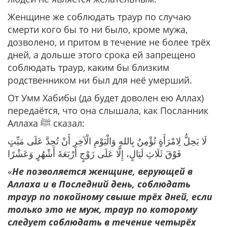
Женщине же соблюдать траур по случаю
смерти кого бы то ни было, кроме мужа,
дозволено, и притом в течение не более трёх
дней, а дольше этого срока ей запрещено
соблюдать траур, каким бы близким
родственником ни был для неё умерший.
От Умм Хабибы (да будет доволен ею Аллах)
передаётся, что она слышала, как Посланник
Аллаха ﷺ сказал:
لَا يَحِلُّ لِامْرَأَةٍ تُؤْمِنُ بِاللهِ وَالْيَوْمِ الْآخِرِ أَنْ تُحِدَّ عَلَى مَيِّتٍ
فَوْقَ ثَلَاثِ لَيَالٍ، إِلَّا عَلَى زَوْجٍ أَرْبَعَةَ أَشْهُرٍ وَعَشْرًا
«
Не позволяется женщине, верующей в
Аллаха и в Последний день, соблюдать
траур по покойному свыше трёх дней, если
только это не муж, траур по которому
следует соблюдать в течение четырёх