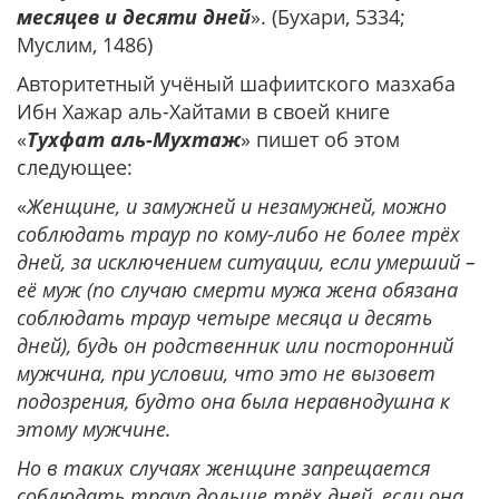
месяцев и десяти дней
». (Бухари, 5334;
Муслим, 1486)
Авторитетный учёный шафиитского мазхаба
Ибн Хажар аль-Хайтами в своей книге
«
Тухфат аль-Мухтаж
» пишет об этом
следующее:
«
Женщине, и замужней и незамужней, можно
соблюдать траур по кому-либо не более трёх
дней, за исключением ситуации, если умерший –
её муж (по случаю смерти мужа жена обязана
соблюдать траур четыре месяца и десять
дней), будь он родственник или посторонний
мужчина, при условии, что это не вызовет
подозрения, будто она была неравнодушна к
этому мужчине.
Но в таких случаях женщине запрещается
соблюдать траур дольше трёх дней, если она