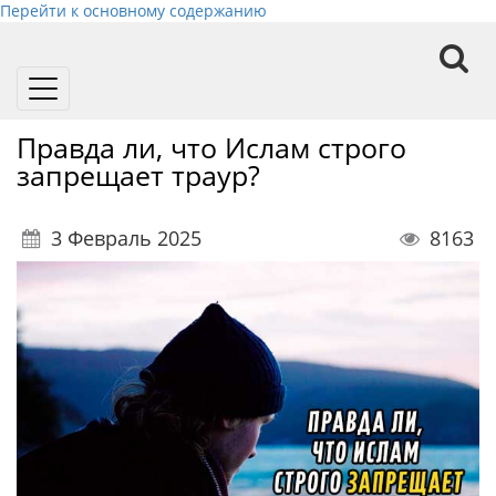
Перейти к основному содержанию
Toggle
navigation
Правда ли, что Ислам строго
запрещает траур?
3 Февраль 2025
8163