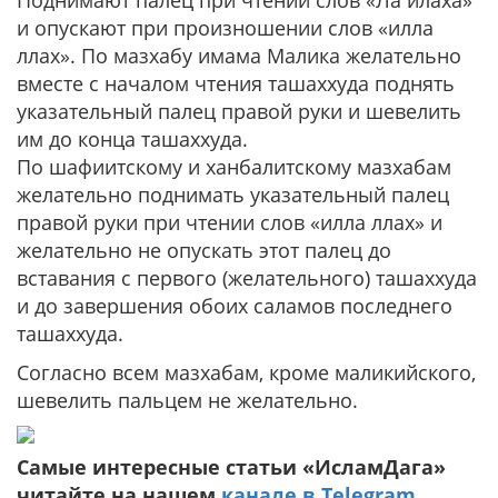
Поднимают палец при чтении слов «Ла илаха»
и опускают при произношении слов «илла
ллах». По мазхабу имама Малика желательно
вместе с началом чтения ташаххуда поднять
указательный палец правой руки и шевелить
им до конца ташаххуда.
По шафиитскому и ханбалитскому мазхабам
желательно поднимать указательный палец
правой руки при чтении слов «илла ллах» и
желательно не опускать этот палец до
вставания с первого (желательного) ташаххуда
и до завершения обоих саламов последнего
ташаххуда.
Согласно всем мазхабам, кроме маликийского,
шевелить пальцем не желательно.
Самые интересные статьи «ИсламДага»
читайте на нашем
канале в Telegram
.