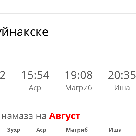
уйнакске
02
15:54
19:08
20:3
Аср
Магриб
Иша
 намаза на
Август
Зухр
Аср
Магриб
Иша