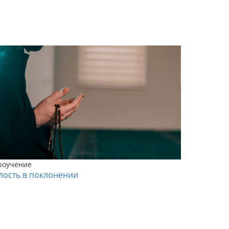
роучение
лость в поклонении