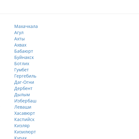
Махачкала
Агул
Ахты
Ахвах
Бабаюрт
Буйнакск
Ботлих
Гумбет
5
Гергебиль
Даг-Огни
Дербент
Дылым
Избербаш
Леваши
Хасавюрт
Каспийск
Кизляр
Кизилюрт
Курах