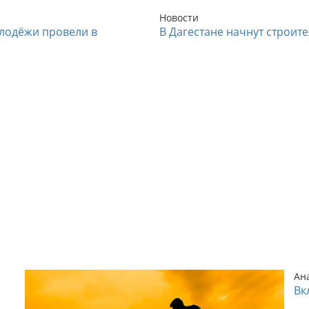
Новости
лодёжи провели в
В Дагестане начнут строит
Ан
Вк