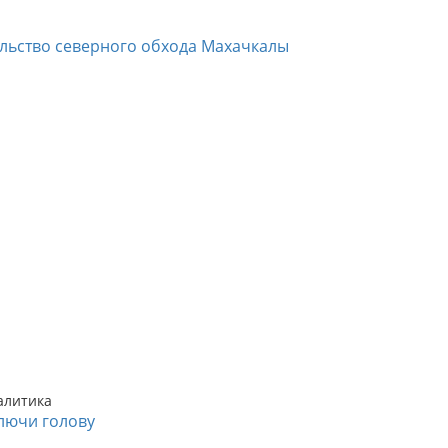
ельство северного обхода Махачкалы
алитика
лючи голову