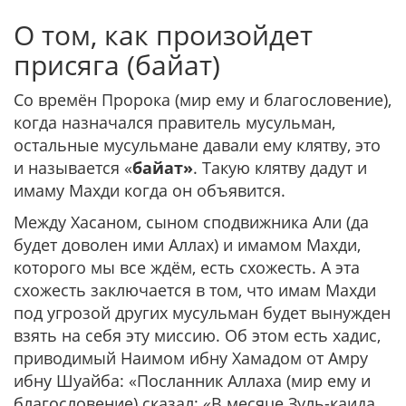
О том, как произойдет
присяга (байат)
Со времён Пророка (мир ему и благословение),
когда назначался правитель мусульман,
остальные мусульмане давали ему клятву, это
и называется «
байат»
. Такую клятву дадут и
имаму Махди когда он объявится.
Между Хасаном, сыном сподвижника Али (да
будет доволен ими Аллах) и имамом Махди,
которого мы все ждём, есть схожесть. А эта
схожесть заключается в том, что имам Махди
под угрозой других мусульман будет вынужден
взять на себя эту миссию. Об этом есть хадис,
приводимый Наимом ибну Хамадом от Амру
ибну Шуайба: «Посланник Аллаха (мир ему и
благословение) сказал:
«В месяце Зуль-каида