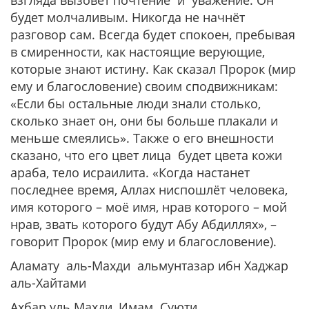
взгляда вызовет почтение и уважение. Он
будет молчаливым. Никогда не начнёт
разговор сам. Всегда будет спокоен, пребывая
в смиренности, как настоящие верующие,
которые знают истину. Как сказал Пророк (мир
ему и благословение) своим сподвижникам:
«Если бы остальные люди знали столько,
сколько знает он, они бы больше плакали и
меньше смеялись».
Также о его внешности
сказано, что его цвет лица будет цвета кожи
араба, тело исраилита.
«Когда настанет
последнее время, Аллах ниспошлёт человека,
имя которого – моё имя, нрав которого – мой
нрав, звать которого будут Абу Абдиллях»,
–
говорит Пророк (мир ему и благословение).
Аламату аль-Махди альмунтазар ибн Хаджар
аль-Хайтами
Ахбар уль Махди, Имам Суюти