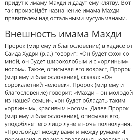
придут к имаму Махди и дадут ему клятву. Вот
так произойдёт назначение имама Махди
правителем над остальными мусульманами.
Внешность имама Махди
Пророк (мир ему и благословение) в хадисе от
Саида Худри (р.а.) говорит:
«Он будет схож со
мной, он будет широколобым и с «орлиным»
носом».
Также, описывая его возраст, Пророк
(мир ему и благословение), сказал:
«Он
сорокалетний человек».
Пророк (мир ему и
благословение) говорит:
«Махди – он молодой
из нашей семьи», «он будет обладать таким
«орлиным», красивым носом».
Далее Пророк
(мир ему и благословение), описывая его,
уподобляет его лицо луне в ночь полнолуния.
«Произойдёт между вами и между румами 4
перемирия, в период правления человека из