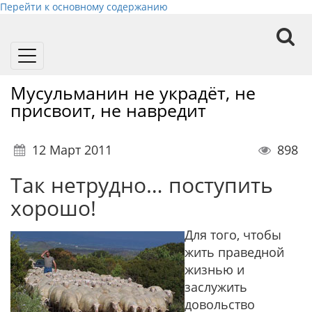
Перейти к основному содержанию
Toggle
navigation
Мусульманин не украдёт, не
присвоит, не навредит
12 Март 2011
898
Так нетрудно… поступить
хорошо!
Для того, чтобы
жить праведной
жизнью и
заслужить
довольство