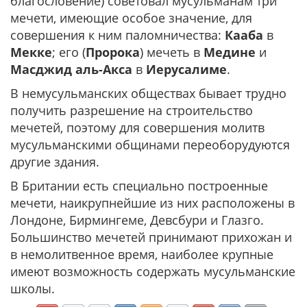
благословение) советовал мусульманам три
мечети, имеющие особое значение, для
совершения к ним паломничества:
Кааба
в
Мекке
; его (
Пророка
) мечеть в
Медине
и
Масджид
аль-Акса
в
Иерусалиме
.
В немусульманских обществах бывает трудно
получить разрешение на строительство
мечетей, поэтому для совершения молитв
мусульманскими общинами переоборудуются
другие здания.
В Британии есть специально построенные
мечети, наикрупнейшие из них расположены в
Лондоне, Бирмингеме, Девсбури и Глазго.
Большинство мечетей принимают прихожан и
в немолитвенное время, наиболее крупные
имеют возможность содержать мусульманские
школы.