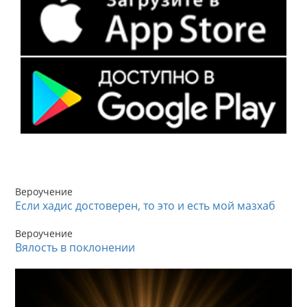
Вероучение
Если хадис достоверен, то это и есть мой мазхаб
Вероучение
Вялость в поклонении