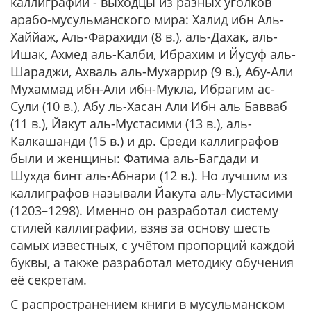
каллиграфии - выходцы из разных уголков
арабо-мусульманского мира: Халид ибн Аль-
Хаййаж, Аль-Фарахиди (8 в.), аль-Дахак, аль-
Ишак, Ахмед аль-Калби, Ибрахим и Йусуф аль-
Шараджи, Ахваль аль-Мухаррир (9 в.), Абу-Али
Мухаммад ибн-Али ибн-Мукла, Ибрагим ас-
Сули (10 в.), Абу ль-Хасан Али Ибн аль Бавваб
(11 в.), Йакут аль-Мустасими (13 в.), аль-
Калкашанди (15 в.) и др. Среди каллиграфов
были и женщины: Фатима аль-Багдади и
Шухда бинт аль-Абнари (12 в.). Но лучшим из
каллиграфов называли Йакута аль-Мустасими
(1203–1298). Именно он разработал систему
стилей каллиграфии, взяв за основу шесть
самых известных, с учётом пропорций каждой
буквы, а также разработал методику обучения
её секретам.
С распространением книги в мусульманском