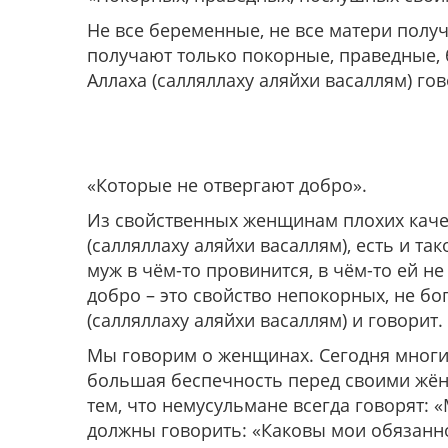
Не все беременные, не все матери получ
получают только покорные, праведные,
Аллаха (салляллаху аляйхи васаллям) гов
«Которые не отвергают добро»
.
Из свойственных женщинам плохих качес
(салляллаху аляйхи васаллям), есть и та
муж в чём-то провинится, в чём-то ей н
добро – это свойство непокорных, не б
(салляллаху аляйхи васаллям) и говорит.
Мы говорим о женщинах. Сегодня многи
большая беспечность перед своими жён
тем, что немусульмане всегда говорят: 
должны говорить: «Каковы мои обязаннос