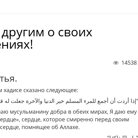
 другим о своих
ниях!
14538
тья.
 хадисе сказано следующее:
"ن أجمع للمرء المسلم خير الدنيا والآخرة جعلت له قلبًا خاشعًا
лаю мусульманину добра в обеих мирах, Я даю ему
сердце»
, сердце, которое смиренно перед своим
 сердце, помнящее об Аллахе.
"سانًا ذاكرًا