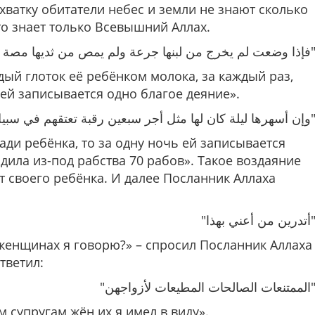
 схватку обитатели небес и земли не знают сколько
это знает только Всевышний Аллах.
" يخرج من لبنها جرعة ولم يمص من ثديها مصة إلا كانت لها بكل جرعة و بكل مصة حسنة
ждый глоток её ребёнком молока, за каждый раз,
 ей записывается одно благое деяние».
"ا ليلة كان لها مثل أجر سبعين رقبة تعتقهم في سبيل الله
ади ребёнка, то за одну ночь ей записывается
одила из-под рабства 70 рабов». Такое воздаяние
т своего ребёнка. И далее Посланник Аллаха
"درين من أعني بهذا
х женщинах я говорю?» – спросил Посланник Аллаха
тветил:
"نعات الصالحات المطيعات لأزواجهن
 супругам жён их я имел в виду».