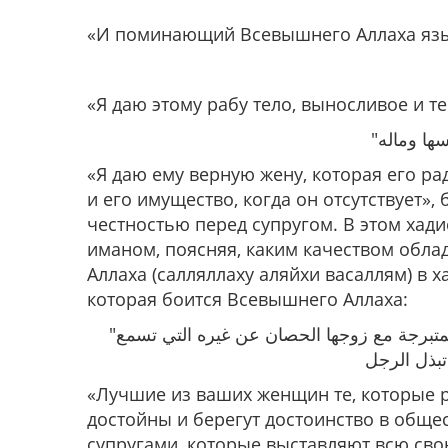
«И поминающий Всевышнего Аллаха яз
«Я даю этому рабу тело, выносливое и т
«Я даю ему верную жену, которая его ра
и его имущество, когда он отсутствует»
честностью перед супругом. В этом хад
иманом, поясняя, каким качеством обла
Аллаха (салляллаху аляйхи васаллям) в 
которая боится Всевышнего Аллаха:
"إن خير نسائكم الولود الودود الستيرة العزيزة الذليلة مع بعلها المتبرجة مع زوجها الحصان عن غيره التي تسمع
«Лучшие из ваших женщин те, которые 
достойны и берегут достоинство в обще
супругами, которые выставляют всю сво