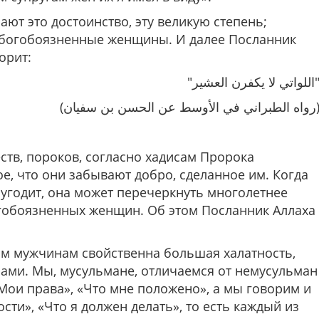
ают это достоинство, эту великую степень;
 богобоязненные женщины. И далее Посланник
орит:
"واتي لا يكفرن العشير
(براني في الأوسط عن الحسن بن سفيان
тв, пороков, согласно хадисам Пророка
кое, что они забывают добро, сделанное им. Когда
е угодит, она может перечеркнуть многолетнее
огобоязненных женщин. Об этом Посланник Аллаха
м мужчинам свойственна большая халатность,
ами. Мы, мусульмане, отличаемся от немусульман
«Мои права», «Что мне положено», а мы говорим и
ти», «Что я должен делать», то есть каждый из