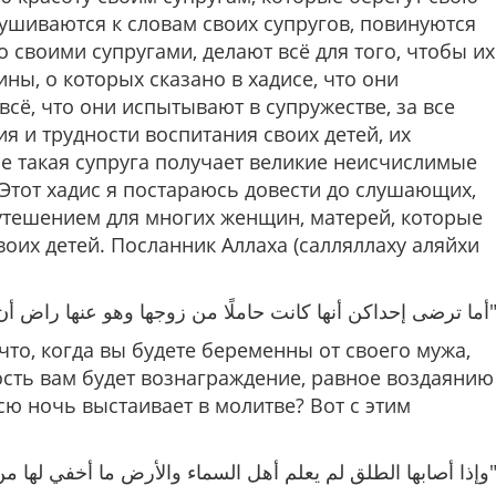
лушиваются к словам своих супругов, повинуются
о своими супругами, делают всё для того, чтобы их
ы, о которых сказано в хадисе, что они
всё, что они испытывают в супружестве, за все
ия и трудности воспитания своих детей, их
ие такая супруга получает великие неисчислимые
Этот хадис я постараюсь довести до слушающих,
утешением для многих женщин, матерей, которые
оих детей. Посланник Аллаха (салляллаху аляйхи
"كن أنها كانت حاملًا من زوجها وهو عنها راض أن لها مثل أجر الصائم القائم في سبيل الله
что, когда вы будете беременны от своего мужа,
ость вам будет вознаграждение, равное воздаянию
всю ночь выстаивает в молитве? Вот с этим
"ها الطلق لم يعلم أهل السماء والأرض ما أخفي لها من قرة أعين