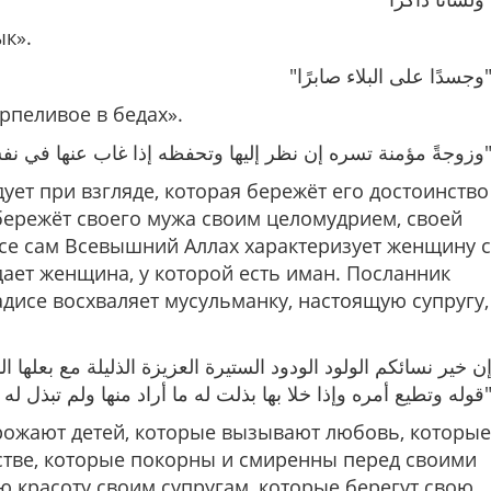
ык»
.
"دًا على البلاء صابرًا
ерпеливое в бедах».
"منة تسره إن نظر إليها وتحفظه إذا غاب عنها في نفسها وماله
дует при взгляде, которая бережёт его достоинство
, бережёт своего мужа своим целомудрием, своей
исе сам Всевышний Аллах характеризует женщину с
дает женщина, у которой есть иман. Посланник
хадисе восхваляет мусульманку, настоящую супругу,
 أمره وإذا خلا بها بذلت له ما أراد منها ولم تبذل له تبذل الرجل
рожают детей, которые вызывают любовь, которые
стве, которые покорны и смиренны перед своими
ю красоту своим супругам, которые берегут свою