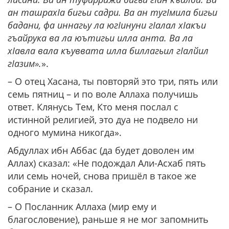
ан ташрахIа бигьи садри. Ва ан тугIмила бигьи
бадани, фа иннагьу ла югIинуни гIалал хIакъи
гъайрука ва ла юътигьи илла анта. Ва ла
хIавла вала къуввата илла биллагьил гIалйил
гIазим».
».
– О отец Хасана, ты повторяй это три, пять или
семь пятниц – и по воле Аллаха получишь
ответ. Клянусь Тем, Кто меня послал с
истинной религией, это дуа не подвело ни
одного мумина никогда».
Абдуллах ибн Аббас (да будет доволен им
Аллах) сказал: «Не подождал Али-Асхаб пять
или семь ночей, снова пришёл в такое же
собрание и сказал.
– О Посланник Аллаха (мир ему и
благословение), раньше я не мог запомнить