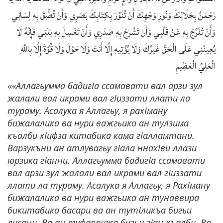
رَحْمَنُ بِجَلَالِكَ وَنُورِ وَجْهِكَ أَنْ تُنَوِّرَ بِكِتَابِكَ بَصَرِي وَأَنْ تُطْلِقَ بِهِ لِسَانِي
وَأَنْ تُفَرِّجَ بِهِ عَنْ قَلْبِي وَأَنْ تَشْرَحَ بِهِ صَدْرِي وَأَنْ تَغْسِلَ بِهِ بَدَنِي فَإِنَّهُ لَا
يُعِينُنِي عَلَى الْحَقِّ غَيْرُكَ وَلَا يُؤْتِيهِ إِلَّا أَنْتَ وَلَا حَوْلَ وَلَا قُوَّةَ إِلَّا بِاللَّهِ
الْعَلِيِّ الْعَظِيمِ
«
«Аллагьумма бадигIа ссамавати вал арзи зул
жалали вал икрами вал гIиззати ллати ла
тураму. Асалука я Аллагьу, я рахIману
бижалалика ва нури важгьика ан тулзима
къалби хIифза китабика кама гIалламтани.
Варзукъни ан атлувагьу гIала ннахIви ллази
юрзика гIанни. Аллагьумма бадигIа ссамавати
вал арзи зул жалали вал икрами вал гIиззати
ллати ла тураму. Асалука я Аллагьу, я РахIману
бижалалика ва нури важгьика ан тунаввира
бикитабика басари ва ан тутIликъа бигьи
лисани. Ва ан туфаррижа бигьи гIан къалби. Ва