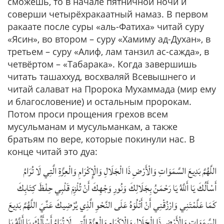
сможешь, то в начале пятничной ночи и
соверши четырёхракаатный намаз. В первом
ракаате после суры «аль-Фатиха» читай суру
«Ясин», во втором – суру «Хамиму ад-Духан», в
третьем – суру «Алиф, лам танзил ас-сажда», в
четвёртом – «Табарака». Когда завершишь
читать ташаххуд, восхваляй Всевышнего и
читай салават на Пророка Мухаммада (мир ему
и благословение) и остальным пророкам.
Потом проси прощения грехов всем
мусульманам и мусульманкам, а также
братьям по вере, которые покинули нас. В
конце читай это дуа:
اللَّهُمَّ بَدِيعَ السَّمَوَاتِ وَالْأَرْضِ ذَا الْجَلَالِ وَالْإِكْرَامِ وَالْعِزَّةِ الَّتِي لَا تُرَامُ
أَسْأَلُكَ يَا أَللَّهُ يَا رَحْمَنُ بِجَلَالِكَ وَنُورِ وَجْهِكَ أَنْ تُلْزِمَ قَلْبِي حِفْظَ كِتَابِكَ
كَمَا عَلَّمْتَنِي وَارْزُقْنِي أَنْ أَتْلُوَهُ عَلَى النَّحْوِ الَّذِي يُرْضِيكَ عَنِّيَ اللَّهُمَّ بَدِيعَ
السَّمَوَاتِ وَالْأَرْضِ ذَا الْجَلَالِ وَالْإِكْرَامِ وَالْعِزَّةِ الَّتِي لَا تُرَامُ أَسْأَلُكَ يَا أَللَّهُ يَا