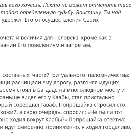
ешь кого хочешь. Никто не может отменить твое
обою определенную судьбу. Воистину, Ты над
не удержит Его от осуществления Своих
почета и величия для человека, кроме как в
вании Его повелениям и запретам.
з составных частей ритуального паломничества:
ищи расчищали ему дорогу, разгоняя идущих
о время стоял в Багдаде на многолюдном мосту и
аньше видел его у Каабы, стал пристально
оторый совершал таваф. Попрошайка спросил его:
ожий, в свою очередь, спросил: «Не ты ли тот
ерно ходил вокруг Каабы?» Попрошайка ответил:
юди идут смиренно, приниженно, я ходил горделиво,