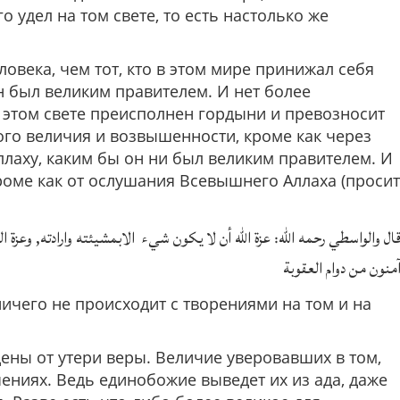
о удел на том свете, то есть настолько же
ловека, чем тот, кто в этом мире принижал себя
 был великим правителем. И нет более
на этом свете преисполнен гордыни и превозносит
ого величия и возвышенности, кроме как через
лаху, каким бы он ни был великим правителем. И
кроме как от ослушания Всевышнего Аллаха (просит
ال والواسطي رحمه الله: عزة الله أن لا يكون شيء الابمشيئته وارادته, وعزة ال
منون من دوام العقوبة
ичего не происходит с творениями на том и на
ены от утери веры. Величие уверовавших в том,
ениях. Ведь единобожие выведет их из ада, даже