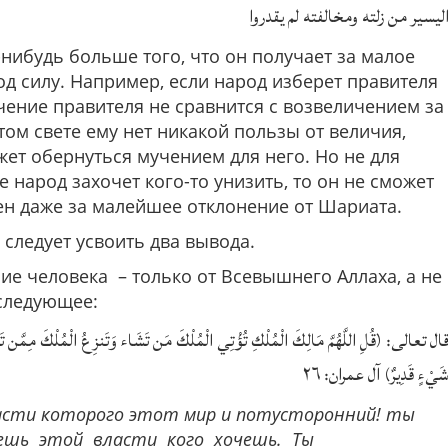
ليسير من زلته ومخالفته لم يقدروا
-нибудь больше того, что он получает за малое
од силу. Например, если народ изберет правителя
ичение правителя не сравнится с возвеличением за
том свете ему нет никакой пользы от величия,
жет обернуться мучением для него. Но не для
же народ захочет кого-то унизить, то он не сможет
жен даже за малейшее отклонение от Шариата.
следует усвоить два вывода.
ние человека – только от Всевышнего Аллаха, а не
 следующее:
ال تعالى: (قُلِ اللَّهُمَّ مَالِكَ الْمُلْكِ تُؤْتِي الْمُلْكَ مَن تَشَاء وَتَنزِعُ الْمُلْكَ مِمَّن تَشَاء
َيْءٍ قَدِيرٌ) آل عمران: ٢٦
власти которого этот мир и потусторонний! ты
аешь этой власти кого хочешь. Ты