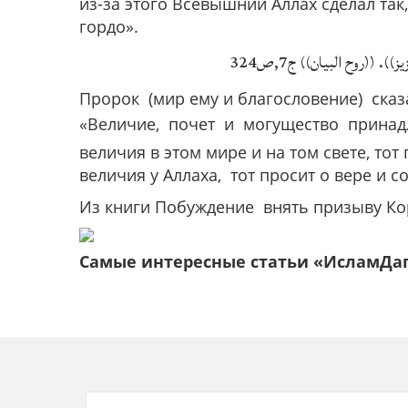
из-за этого Всевышний Аллах сделал так,
гордо».
 ((روح البيان)) ج7,ص324
Пророк (мир ему и благословение) ск
«Величие, почет и могущество принад
величия в этом мире и на том свете, тот
величия у Аллаха, тот просит о вере и с
Из книги Побуждение внять призыву Ко
Самые интересные статьи «ИсламДа