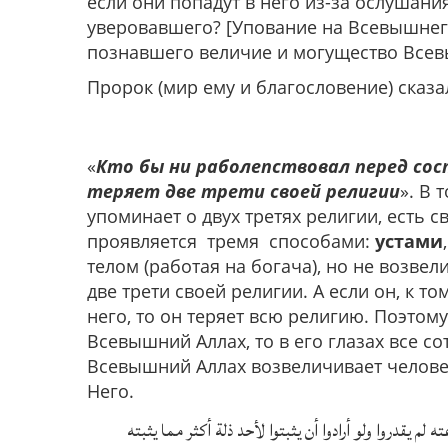
если они попадут в него из-за ослушания
уверовавшего? [Упование на Всевышнего 
познавшего величие и могущество Всев
Пророк (мир ему и благословение) сказа
«
Кто бы ни раболепствовал перед сос
теряет две трети своей религии
». В 
упоминает о двух третях религии, есть 
проявляется тремя способами:
устами
телом (работая на богача), но не возвели
две трети своей религии. А если он, к т
него, то он теряет всю религию. Поэтому
Всевышний Аллах, то в его глазах все с
Всевышний Аллах возвеличивает человека
Него.
 لم يقدروا ولو أرادوا أن يثبتوا لأحد ذلة أكثر مما يثبته