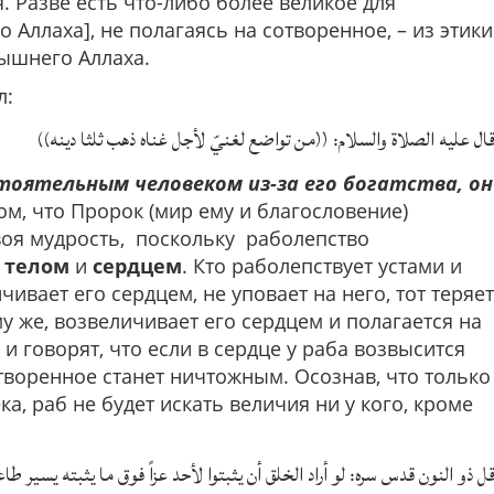
. Разве есть что-либо более великое для
Аллаха], не полагаясь на сотворенное, – из этики
ышнего Аллаха.
л:
قال عليه الصلاة والسلام: ((من تواضع لغنيّ لأجل غناه ذهب ثلثا دينه)
тоятельным человеком из-за его богатства, он
том, что Пророк (мир ему и благословение)
своя мудрость, поскольку раболепство
,
телом
и
сердцем
. Кто раболепствует устами и
чивает его сердцем, не уповает на него, тот теряет
ому же, возвеличивает его сердцем и полагается на
 и говорят, что если в сердце у раба возвысится
отворенное станет ничтожным. Осознав, что только
, раб не будет искать величия ни у кого, кроме
ل ذو النون قدس سره: لو أراد الخلق أن يثبتوا لأحد عزاً فوق ما يثبته يسير طاعته