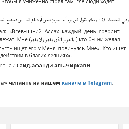
 чтобы я униженно стоял там, где люди ходят
في الحديث: ((ان ربكم يقول كل يوم أنا العزيز فمن أراد غز الدارين فليطع العزيز)).
азал: «Всевышний Аллах каждый день говорит:
والعزيز الذي يقهر ولا يقهر
лежат Мне (
) кто бы ни желал
 пусть ищет его у Меня, повинуясь Мне». Кто ищет
одействии в благих деяниях».
рана /
Саид-афанди аль-Чиркави
.
га» читайте на нашем
канале в Telegram
.