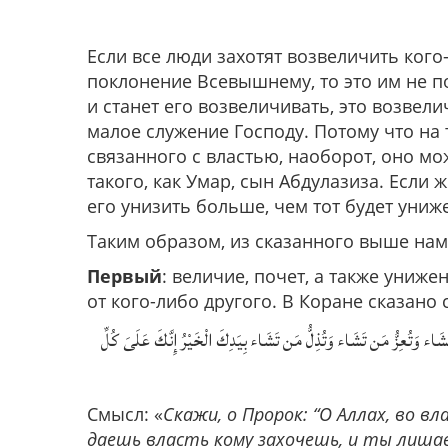
Если все люди захотят возвеличить кого
поклонение Всевышнему, то это им не п
и станет его возвеличивать, это возвел
малое служение Господу. Потому что на 
связанного с властью, наоборот, оно мо
такого, как Умар, сын Абдулазиза. Если 
его унизить больше, чем тот будет уни
Таким образом, из сказанного выше нам 
Первый
: величие, почет, а также униже
от кого-либо другого. В Коране сказано
 وَتُعِزُّ مَن تَشَاء وَتُذِلُّ مَن تَشَاء بِيَدِكَ الْخَيْرُ إِنَّكَ عَلَىَ كُلِّ
Смысл: «
Скажи, о Пророк: “О Аллах, во 
даешь власть кому захочешь, и ты лиш