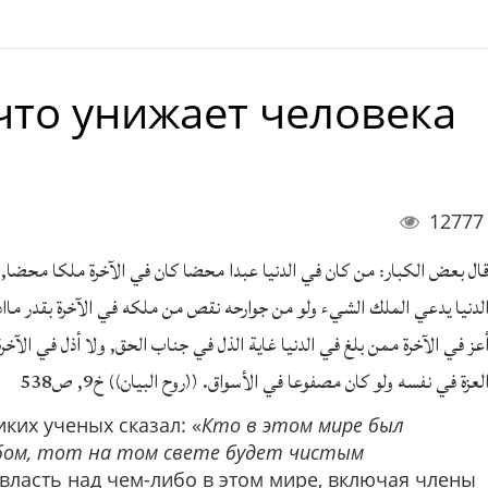
что унижает человека
12777
ال بعض الكبار: من كان في الدنيا عبدا محضا كان في الآخرة ملكا محضا,
لدنيا يدعي الملك الشيء ولو من جوارحه نقص من ملكه في الآخرة بقدر ماادع
عز في الآخرة ممن بلغ في الدنيا غاية الذل في جناب الحق, ولا أذل في الآخر
لعزة في نفسه ولو كان مصفوعا في الأسواق. ((روح البيان)) خ9, ص538
ких ученых сказал: «
Кто в этом мире был
бом, тот на том свете будет чистым
 власть над чем-либо в этом мире, включая члены