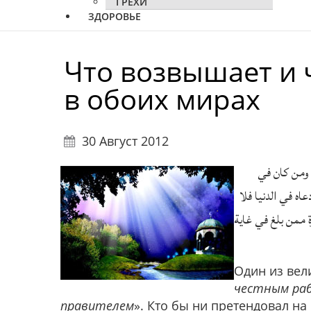
ГРЕХИ
ЗДОРОВЬЕ
Что возвышает и 
в обоих мирах
30 Август 2012
 ومن كان في
اه في الدنيا فلا
ة ممن بلغ في غاية
Один из вели
честным ра
правителем
». Кто бы ни претендовал на