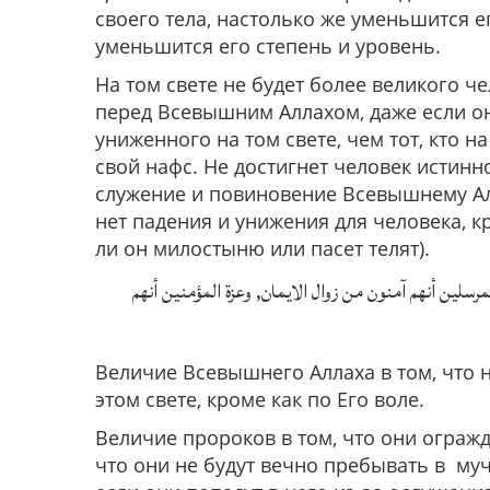
своего тела, настолько же уменьшится ег
уменьшится его степень и уровень.
На том свете не будет более великого че
перед Всевышним Аллахом, даже если он
униженного на том свете, чем тот, кто 
свой нафс. Не достигнет человек истинн
служение и повиновение Всевышнему Ал
нет падения и унижения для человека, 
ли он милостыню или пасет телят).
مرسلين أنهم آمنون من زوال الايمان, وعزة المؤمنين أنهم
Величие Всевышнего Аллаха в том, что н
этом свете, кроме как по Его воле.
Величие пророков в том, что они огражд
что они не будут вечно пребывать в муч