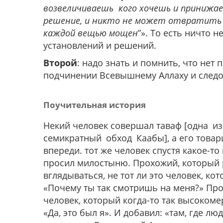
возвеличиваешь кого хочешь и принижа
решение, и никто не может отвратить т
каждой вещью мощен
”». То есть ничто 
установлений и решений.
Второй
: надо знать и помнить, что нет 
подчинении Всевышнему Аллаху и следо
Поучительная история
Некий человек совершал таваф [одна и
семикратный обход Каабы], а его товар
впереди. тот же человек спустя какое-т
просил милостыню. Прохожий, который р
вглядываться, не тот ли это человек, к
«Почему ты так смотришь на меня?» Прох
человек, который когда-то так высоком
«Да, это был я». И добавил: «там, где л