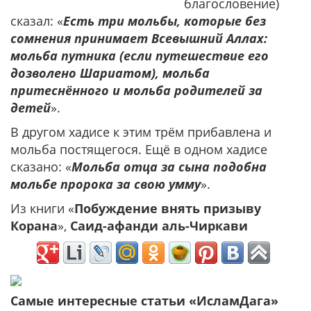
благословение)
сказал: «
Есть три мольбы, которые без
сомнения принимает Всевышний Аллах:
мольба путника (если путешествие его
дозволено Шариатом), мольба
притеснённого и мольба родителей за
детей
».
В другом хадисе к этим трём прибавлена и
мольба постящегося. Ещё в одном хадисе
сказано: «
Мольба отца за сына подобна
мольбе пророка за свою умму
».
Из книги «
Побуждение внять призыву
Корана
»,
Саид-афанди аль-Чиркави
Самые интересные статьи «ИсламДага»