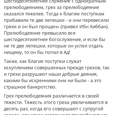
шестидесятилетнее служение с однократным
прелюбодеянием, грех за прелюбодеяние
оказался тяжелее. Тогда к благим поступкам
прибавили те две лепешки - и они перевесили
грехи и он был прощен» (привел Ибн Хиббан).
Прелюбодеяние превысило все
шестидесятилетнее богослужение, и если бы
не те две лепешки, которые он успел отдать
нищему, то он бы попал в Ад!
Также, как благие поступки служат
искуплением совершенных прежде грехов, так
и грехи разрушают наши добрые деяния,
какими бы искренними они ни были - а это
страшное банкротство.
Грех прелюбодеяния различается в своей
тяжести. Тяжесть этого греха увеличивается в
десять раз, когда его совершают с супругой