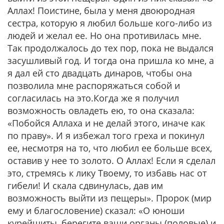
Аллах! Поистине, была у меня двоюродная
сестра, которую я любил больше кого-либо из
людей и желал ее. Но она противилась мне.
Так продолжалось до тех пор, пока не выдался
засушливый год. И тогда она пришла ко мне, а
я дал ей сто двадцать динаров, чтобы она
позволила мне распоряжаться собой и
согласилась на это.Когда же я получил
возможность овладеть ею, то она сказала:
«Побойся Аллаха и не делай этого, иначе как
по праву». И я избежал того греха и покинул
ее, несмотря на то, что любил ее больше всех,
оставив у нее то золото. О Аллах! Если я сделал
это, стремясь к лику Твоему, то избавь нас от
гибели! И скала сдвинулась, дав им
возможность выйти из пещеры». Пророк (мир
ему и благословение) сказал: «О юноши
курейшиты, берегите ваши органы (половые) и