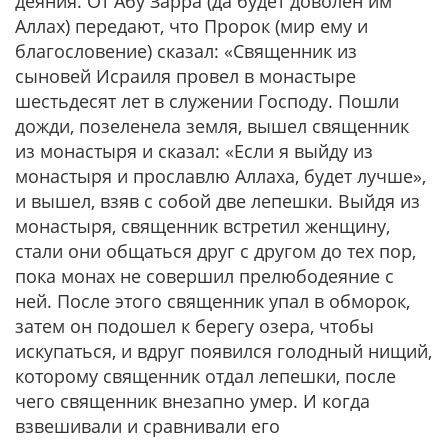
деяния. От Абу Зарра (да будет доволен им
Аллах) передают, что Пророк (мир ему и
благословение) сказал: «Священник из
сыновей Исраиля провел в монастыре
шестьдесят лет в служении Господу. Пошли
дожди, позеленела земля, вышел священник
из монастыря и сказал: «Если я выйду из
монастыря и прославлю Аллаха, будет лучше»,
и вышел, взяв с собой две лепешки. Выйдя из
монастыря, священник встретил женщину,
стали они общаться друг с другом до тех пор,
пока монах не совершил прелюбодеяние с
ней. После этого священник упал в обморок,
затем он подошел к берегу озера, чтобы
искупаться, и вдруг появился голодный нищий,
которому священник отдал лепешки, после
чего священник внезапно умер. И когда
взвешивали и сравнивали его