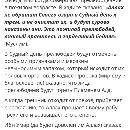
соседа, или когда совершают прелюбодеяние
в пожилом возрасте. В хадисе сказано: «
Аллах
не обратит Своего взора в Судный день к
трем, и не очистит их, и будут сурово
наказаны они. Это пожилой прелюбодей,
лживый правитель и горделивый бедняк
»
(Муслим).
В Судный день прелюбодеи будут отмечены
особыми признаками и мерзким
невыносимым запахом, который исходит от их
половых органов. В хадисе Пророка (мир ему и
благословение) сказано, что лица
прелюбодеев будут гореть Пламенем Ада.
А когда грешник отходит от грехов, прибегает
к раскаянию, то Аллах прощает Своему рабу
грехи его и возвышает его степень.
Ибн Умар (да будет доволен им Аллах) сказал: