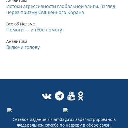
Аналитика
Истоки агрессивности глобальной элиты. Взгляд
через призму Священного Корана
Все об Исламе
Помоги — и тебе помогут
Аналитика
Включи голову
Сетевое издание «islamdag.ru» зарегистрировано в
Федеральной службе по надзору в сфере связи,