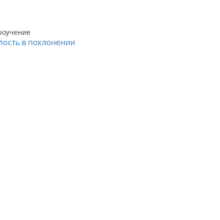
роучение
лость в поклонении