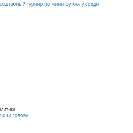
асштабный турнир по мини-футболу среди
алитика
лючи голову