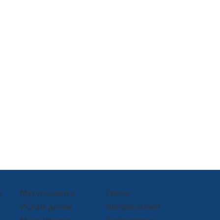
у
Мусульманка
Грехи
Ислам детям
Вопрос-ответ