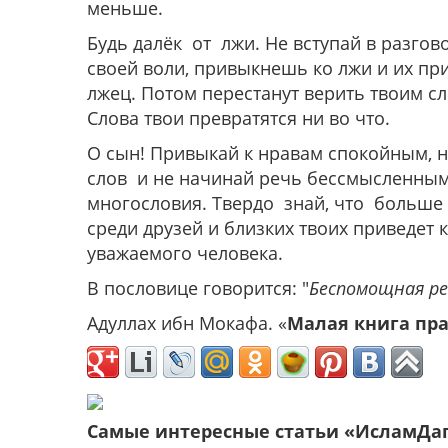
меньше.
Будь далёк от лжи. Не вступай в разго
своей воли, привыкнешь ко лжи и их п
лжец. Потом перестанут верить твоим сл
Слова твои превратятся ни во что.
О сын! Привыкай к нравам спокойным, н
слов и не начинай речь бессмысленным
многословия. Твердо знай, что больше
среди друзей и близких твоих приведет 
уважаемого человека.
В пословице говорится: "
Беспомощная ре
Адуллах ибн Мокафа. «
Малая книга пр
Самые интересные статьи «ИсламДа