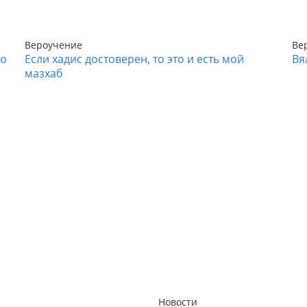
Вероучение
Ве
то
Если хадис достоверен, то это и есть мой
Вя
мазхаб
Новости