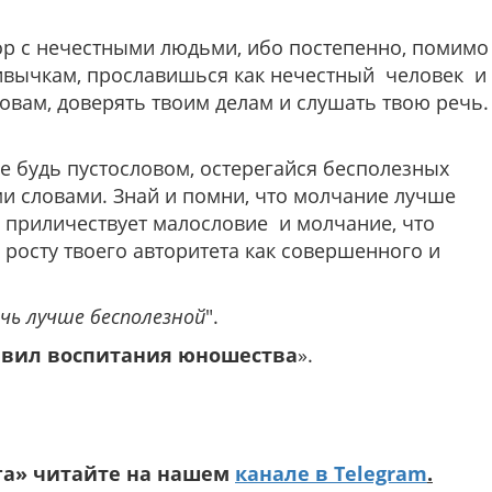
вор с нечестными людьми, ибо постепенно, помимо
ривычкам, прославишься как нечестный человек и
овам, доверять твоим делам и слушать твою речь.
е будь пустословом, остерегайся бесполезных
и словами. Знай и помни, что молчание лучше
 приличествует малословие и молчание, что
к росту твоего авторитета как совершенного и
чь лучше бесполезной
".
авил воспитания юношества
».
га» читайте на нашем
канале в Telegram
.