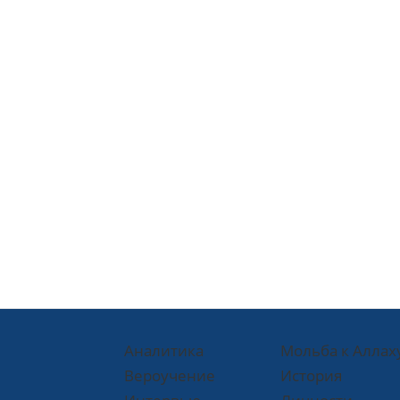
Аналитика
Мольба к Аллах
Вероучение
История