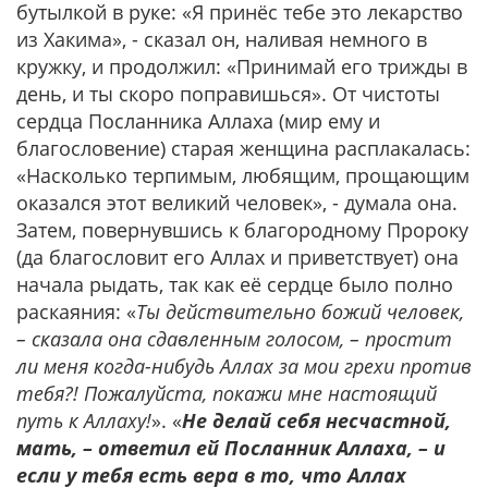
бутылкой в руке: «Я принёс тебе это лекарство
из Хакима», - сказал он, наливая немного в
кружку, и продолжил: «Принимай его трижды в
день, и ты скоро поправишься». От чистоты
сердца Посланника Аллаха (мир ему и
благословение) старая женщина расплакалась:
«Насколько терпимым, любящим, прощающим
оказался этот великий человек», - думала она.
Затем, повернувшись к благородному Пророку
(да благословит его Аллах и приветствует) она
начала рыдать, так как её сердце было полно
раскаяния: «
Ты действительно божий человек,
– сказала она сдавленным голосом, – простит
ли меня когда-нибудь Аллах за мои грехи против
тебя?! Пожалуйста, покажи мне настоящий
путь к Аллаху!
». «
Не делай себя несчастной,
мать, – ответил ей Посланник Аллаха, – и
если у тебя есть вера в то, что Аллах