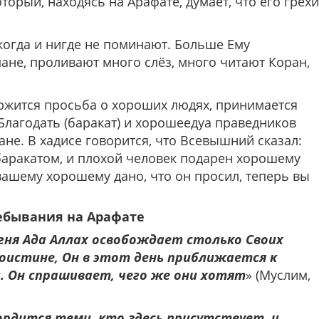
торый, находясь на Арафате, думает, что его грехи
икогда и нигде не поминают. Больше Ему
ане, проливают много слёз, много читают Коран,
держится просьба о хороших людях, принимается
 Благодать (баракат) и хорошеедуа праведников
не. В хадисе говорится, что Всевышний сказал:
баракатом, и плохой человек подарен хорошему
 вашему хорошему дано, что он просил, теперь вы
ебывания на Арафате
огня Ада Аллах освобождает столько Своих
Поистине, Он в этот день приближается к
. Он спрашивает, чего же они хотят
» (Муслим,
ордится теми, кто здесь присутствует, и