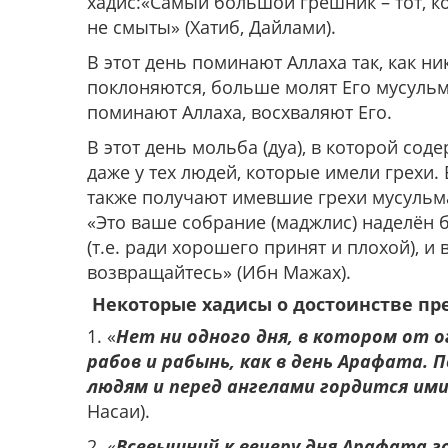
хадис:«Самый большой грешник – тот, ко
не смыты» (Хатиб, Дайлами).
В этот день поминают Аллаха так, как н
поклоняются, больше молят Его мусульм
поминают Аллаха, восхваляют Его.
В этот день мольба (дуа), в которой со
даже у тех людей, которые имели грехи.
также получают имевшие грехи мусульма
«Это ваше собрание (маджлис) наделён 
(т.е. ради хорошего принят и плохой), и
возвращайтесь» (Ибн Мажах).
Некоторые хадисы о достоинстве пр
1. «
Нет ни одного дня, в котором от 
рабов и рабынь, как в день Арафата. 
людям и перед ангелами гордится ими
Насаи).
2. «
Всевышний к вечеру дня Арафата г