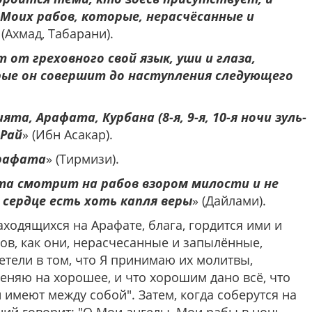
Моих рабов, которые, нерасчёсанные и
 (Ахмад, Табарани).
 от греховного свой язык, уши и глаза,
рые он совершит до наступления следующего
та, Арафата, Курбана (8-я, 9-я, 10-я ночи зуль-
 Рай
» (Ибн Асакар).
Арафата
» (Тирмизи).
та смотрит на рабов взором милости и не
в сердце есть хоть капля веры
» (Дайлами).
ходящихся на Арафате, блага, гордится ими и
ов, как они, нерасчесанные и запылённые,
етели в том, что Я принимаю их молитвы,
еняю на хорошее, и что хорошим дано всё, что
и имеют между собой". Затем, когда соберутся на