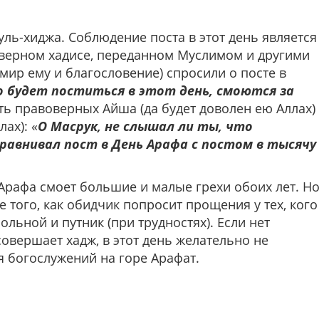
уль-хиджа. Соблюдение поста в этот день является
оверном хадисе, переданном Муслимом и другими
(мир ему и благословение) спросили о посте в
о будет поститься в этот день, смоются за
ть правоверных Айша (да будет доволен ею Аллах)
ах): «
О Масрук, не слышал ли ты, что
сравнивал пост в День Арафа с постом в тысячу
 Арафа смоет большие и малые грехи обоих лет. Н
того, как обидчик попросит прощения у тех, кого
ольной и путник (при трудностях). Если нет
совершает хадж, в этот день желательно не
ля богослужений на горе Арафат.