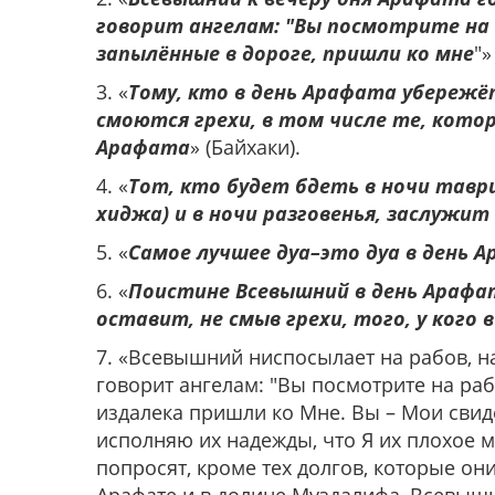
говорит ангелам: "Вы посмотрите на 
запылённые в дороге, пришли ко мне
"»
3. «
Тому, кто в день Арафата убережёт
смоются грехи, в том числе те, кото
Арафата
» (Байхаки).
4. «
Тот, кто будет бдеть в ночи таврия
хиджа) и в ночи разговенья, заслужит
5. «
Самое лучшее дуа–это дуа в день 
6. «
Поистине Всевышний в день Арафа
оставит, не смыв грехи, того, у кого 
7. «Всевышний ниспосылает на рабов, на
говорит ангелам: "Вы посмотрите на раб
издалека пришли ко Мне. Вы – Мои свид
исполняю их надежды, что Я их плохое м
попросят, кроме тех долгов, которые он