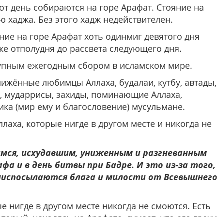
от день собираются на горе Арафат. Стояние на
 хаджа. Без этого хадж недействителен.
ние на горе Арафат хоть одинмиг девятого дня
тке отполудня до рассвета следующего дня.
рупным ежегодным сбором в исламском мире.
жённые любимцы Аллаха, будалаи, кутбу, автады,
, мударрисы, захиды, поминающие Аллаха,
ка (мир ему и благословение) мусульмане.
лаха, которые нигде в другом месте и никогда не
мся, исхудавшим, униженным и разгневанным
афа и в день битвы при Бадре. И это из-за того,
 ниспосылаются блага и милости от Всевышнег
 нигде в другом месте никогда не смоются. Есть