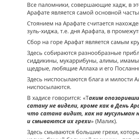
Все паломники, совершающие хадж, в эт
Арафате является самой основной частью
Стоянием на Арафате считается нахожде
зуль-хиджа, т.е. дня Арафата, в промежу
Сбор на горе Арафат является самым к
Здесь собираются разнообразные прибли
сиддикины, мукаррибуны, алимы, имамы
щедрые, любящие Аллаха и его Посланни
Здесь ниспосылаются блага и милости Ал
ниспосылаются.
В хадисе говорится: «Т
аким опозоривши
сатану не видели, кроме как в День Ар
что сатана видит, как на мусульман
и смываются их грехи
» (Малик).
Здесь смываются большие грехи, которые