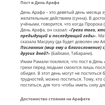
Пост в День Арафа
День Арафа – это девятый день месяца з
желательным действием (сунна). В дост
учёными, говорится, что когда Пророка 
День Арафа, он сказал: «
Грехи того, кт
предыдущий и последующий годы
». Ма
сказала Масруку (да будет доволен им Алл
Посланник (мир ему и благословение) 
других дней?
» (Байхаки, Табарани).
Имам Рамали поклялся, что пост в День
грехи перед людьми смоются лишь после 
обидел. В этот день могут не поститься б
трудностей, можно поститься. Тому, кто 
поститься, для того чтобы иметь силу д
Достоинство стояния на Арафате