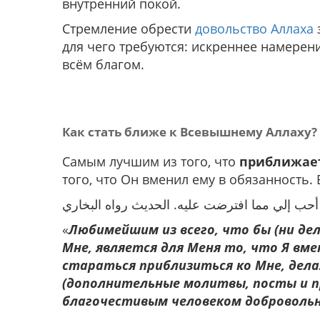
внутренний покой.
Стремление обрести
довольство Аллаха
для чего требуются: искреннее намерени
всём благом.
Как стать ближе к Всевышнему Аллаху?
Самым лучшим из того, что
приближае
того, что Он вменил ему в обязанность.
حب إلي مما افترضت عليه. الحديث رواه البخاري
«
Любимейшим из всего, что бы (ни де
Мне, является для Меня то, что Я вме
стараться приблизиться ко Мне, дел
(дополнительные молитвы, посты и п
благочестивым человеком добровольн