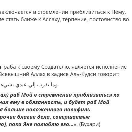
заключается в стремлении приблизиться к Нему,
е стать ближе к Аллаху, терпение, постоянство во
т
раба к своему Создателю, является исполнение
 Всевышний Аллах в хадисе Аль-Кудси говорит:
وما تقرب إلي عبدي بشيء أ
лал) раб Мой в стремлении приблизиться ко
нил ему в обязанность, и будет раб Мой
ая больше положенного навафиль
рочие благие дела, совершаемые
о), пока Яне полюблю его…
». (Бухари)