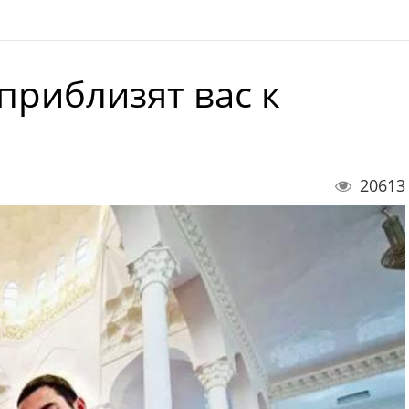
приблизят вас к
20613