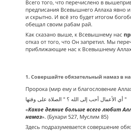
Всего того, что перечислено в вышепри
предписания Всевышнего Аллаха явно и с
и скрытно. И всё это будет итогом бого
обещал своим рабам рай.
Как сказано выше, к Всевышнему нас
пр
отказ от того, что Он запретил. Мы пере
приближающие нас к Всевышнему Аллах
1. Совершайте обязательный намаз в на
Пророка (мир ему и благословение Аллах
أي الأعمال أحب إلى الله ؟ " الصلاة على وقتها "
«
Какое деяние больше всего любит Ал
намаз
». (Бухари 527, Муслим 85)
Здесь подразумевается совершение обяза