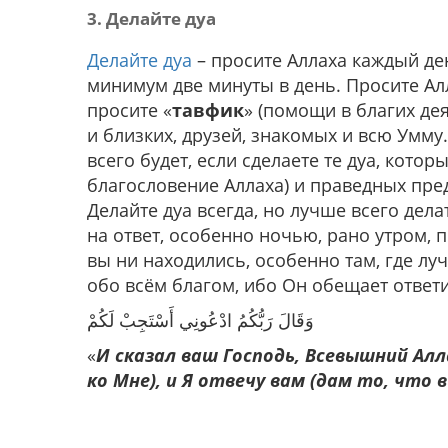
3. Делайте дуа
Делайте дуа
– просите Аллаха каждый ден
минимум две минуты в день. Просите Алл
просите «
тавфик
» (помощи в благих дея
и близких, друзей, знакомых и всю Умму
всего будет, если сделаете те дуа, кото
благословение Аллаха) и праведных пред
Делайте дуа всегда, но лучше всего дела
на ответ, особенно ночью, рано утром, п
вы ни находились, особенно там, где лу
обо всём благом, ибо Он обещает ответи
وَقَالَ رَبُّكُمُ ادْعُونِي أَسْتَجِبْ لَكُمْ
«
И сказал ваш Господь, Всевышний Ал
ко Мне), и Я отвечу вам (дам то, что 