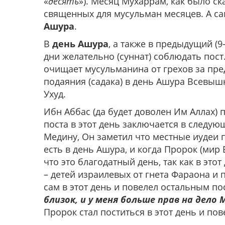
«
десять
»). Месяц Мухаррам, как было с
священных для мусульман месяцев. А с
Ашура
.
В
день Ашура
, а также в предыдущий (
дни желательно (суннат) соблюдать пост
очищает мусульманина от грехов за пре
подаяния (садака) в день Ашура Всевыш
Ухуд.
Ибн Аббас (да будет доволен Им Аллах) 
поста в этот день заключается в следую
Медину, Он заметил что местные иудеи 
есть в день Ашура, и когда Пророк (мир 
что это благодатный день, так как в эт
– детей израилевых от гнета Фараона и 
сам в этот день и повелел остальным пос
близок, и у меня больше прав на дело 
Пророк стал поститься в этот день и пов