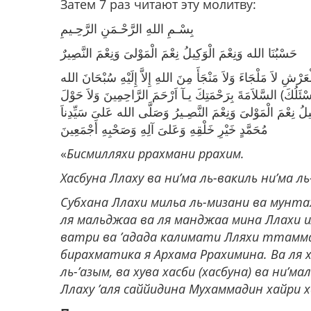
Затем 7 раз читают эту молитву:
بِسْـمِ اللهِ الرَّحْـمَنِ الرَّحِـيمِ
حَسْبُنَا الله وَنِعْمَ الْوَكِيلُ نِعْمَ الْمَوْلىَ وَنِعْمَ النَّصِيرٌ
َرْشِ لاَ مَلْجَاءَ وَلاَ مَنْجَأَ مِنَ اللهِ إِلاَّ إِلَيْهِ سُبْحَانَ الله
نَسْئَلُكَ) السَّلاَمَةَ بِرَحْمَتِكَ يـآ اَرْحَمَ الرَّاحِمِينَ وَلاَ حَوْلَ
كِيلُ نِعْمَ الْمَوْلىَ وَنِعْمَ النَّصِـيرُ وَصَلَّى الله عَلىَ سَيِّدِناَ
مُحَمَّدٍ خَيْرِ خَلْقِهِ وَعَلىَ آلِهِ وَصَحْبِهِ أَجْمَعِينَ
«
Бисмилляхи ррахмани ррахим.
Хасбуна Ллаху ва ни’ма ль-вакиль ни’ма л
Субхана Ллахи мильа ль-мизани ва мунтах
ля мальджаа ва ля манджаа мина Ллахи ил
ватри ва ’адада калимати Лляхи ттамма
бирахматика я Архама Ррахимина. Ва ля х
ль-’азым, ва хува хасби (хасбуна) ва ни’м
Ллаху ’аля саййидина Мухаммадин хайри х