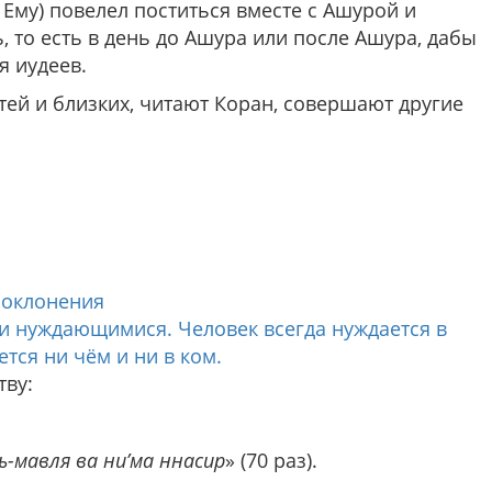
 Ему) повелел поститься вместе с Ашурой и
ь, то есть в день до Ашура или после Ашура, дабы
я иудеев.
тей и близких, читают Коран, совершают другие
поклонения
и нуждающимися. Человек всегда нуждается в
тся ни чём и ни в ком.
тву:
ль-мавля ва ни’ма ннасир
» (70 раз).