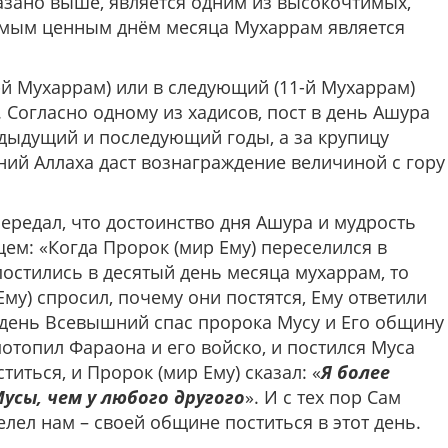
казано выше, является одним из высокочтимых,
амым ценным днём месяца Мухаррам является
9-й Мухаррам) или в следующий (11-й Мухаррам)
. Согласно одному из хадисов, пост в день Ашура
дыдущий и последующий годы, а за крупицу
ний Аллаха даст вознаграждение величиной с гору
передал, что достоинство дня Ашура и мудрость
щем: «Когда Пророк (мир Ему) переселился в
постились в десятый день месяца мухаррам, то
Ему) спросил, почему они постятся, Ему ответили
от день Всевышний спас пророка Мусу и Его общину
потопил Фараона и его войско, и постился Муса
титься, и Пророк (мир Ему) сказал: «
Я более
Мусы, чем у любого другого
». И с тех пор Сам
елел нам – своей общине поститься в этот день.