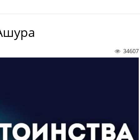
 Ашура
34607