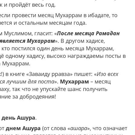
 и пройдёт весь год.
если провести месяц Мухаррам в ибадате, то
нется и остальным месяцам года.
 Муслимом, гласит: «
После месяца Рамадан
 является Мухаррам
». В другом хадисе,
 кто постился один день месяца Мухаррам,
ещё одному хадису, высоко награждаемы посты в
а Мухаррам.
) в книге «Заваиду рравза» пишет: «
Изо всех
ся лучшим для поста
».
Мухаррам
– месяц
ху, так что не упускайте шанс получить
яние за добродеяния!
й
день Ашура
.
ют
днем Ашура
(от слова «
ашара
», что означает