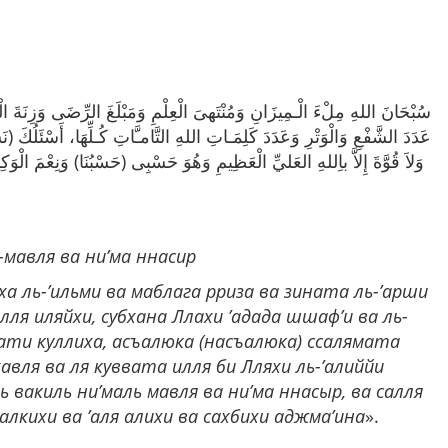
سُبْحَانَ اللهِ مِلْءَ الْـمِيزَانِ وَمُنْتَهىَ الْعِلْمِ وَمَبْلَغَ الرِّضَى وَزِنَةَ الْع
عَدَدَ الشَّفْعِ وَالْوَتْرِ وَعَدَدَ كَلِمَـاتِ اللهِ التَّامـَّاتِ كُـلِّهَا، أَسْئَلُكَ (
وَلاَ قُوَّةَ إِلاَّ باِللهِ العَليِّ الْعَظِيمِ وَهُوَ حَسْبِى (حَسْبُنَا) وَنِعْمَ الْوَ
ь-мавля ва ни’ма ннасир
а ль-’ильми ва маблага рриза ва зината ль-’арши
ля иляйхи, субхана Ллахи ’адада шшаф’и ва ль-
ти куллиха, асъалюка (насъалюка) ссалямата
авля ва ля куввата илля би Лляхи ль-’алиййи
аль вакиль ни’маль мавля ва ни’ма ннасыр, ва салля
алкихи ва ’аля алихи ва сахбихи аджма’ина
».