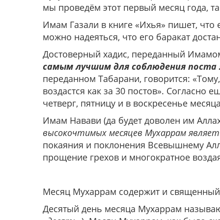
мы проведём этот первый месяц года, так
Имам Газали в книге «Ихья» пишет, что 
можно надеяться, что его баракат доста
Достоверный хадис, переданный Имамом
самым лучшим для соблюдения поста
переданном Табарани, говорится: «Тому,
воздастся как за 30 постов». Согласно 
четверг, пятницу и в воскресенье месяц
Имам Навави (да будет доволен им Аллах!
высокочтимых месяцев Мухаррам являет
покаяния и поклонения Всевышнему Алла
прощение грехов и многократное возда
Месяц Мухаррам содержит и священны
Десятый день месяца Мухаррам называ