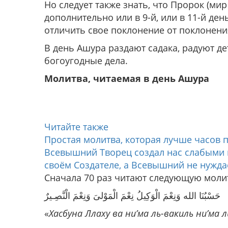
Но следует также знать, что Пророк (мир
дополнительно или в 9-й, или в 11-й ден
отличить свое поклонение от поклонени
В день Ашура раздают садака, радуют де
богоугодные дела.
Молитва, читаемая в день Ашура
Читайте также
Простая молитва, которая лучше часов 
Всевышний Творец создал нас слабыми 
своём Создателе, а Всевышний не нуждае
Сначала 70 раз читают следующую моли
حَسْبُنَا الله وَنِعْمَ الْوَكِيلُ نِعْمَ الْمَوْلىَ وَنِعْمَ الْنَّصِـيرٌ
«
Хасбуна Ллаху ва ни’ма ль-вакиль ни’ма 