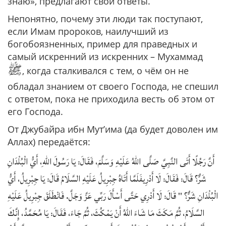
знаю», предлагают свои ответы.
Непонятно, почему эти люди так поступают,
если Имам пророков, наилучший из
богобоязненных, пример для праведных и
самый искренний из искренних – Мухаммад
ﷺ
, когда сталкивался с тем, о чём он не
обладал знанием от своего Господа, не спешил
с ответом, пока не приходила весть об этом от
его Господа.
От Джубайра ибн Мут’има (да будет доволен им
Аллах) передаётся:
أَنَّ رَجُلًا أَتَى النَّبِيَّ صَلَّى اللهُ عَلَيْهِ وَسَلَّمَ، فَقَالَ: يَا رَسُولَ اللهِ، أَيُّ الْبُلْدَانِ
شَرٌّ؟ قَالَ: فَقَالَ: لَا أَدْرِيفَلَمَّا أَتَاهُ جِبْرِيلُ عَلَيْهِ السَّلَامُ قَالَ: يَا جِبْرِيلُ، أَيُّ
الْبُلْدَانِ شَرٌّ؟ " قَالَ: لَا أَدْرِي حَتَّى أَسْأَلَ رَبِّي عَزَّ وَجَلَّ. فَانْطَلَقَ جِبْرِيلُ عَلَيْهِ
السَّلَامُ، ثُمَّ مَكَثَ مَا شَاءَ اللهُ أَنْ يَمْكُثَ، ثُمَّ جَاءَ، فَقَالَ: يَا مُحَمَّدُ، إِنَّكَ