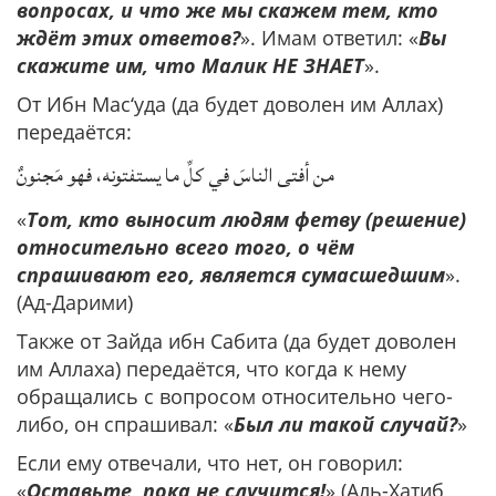
вопросах, и что же мы скажем тем, кто
ждёт этих ответов?
». Имам ответил: «
Вы
скажите им, что Малик НЕ ЗНАЕТ
».
От Ибн Мас‘уда (да будет доволен им Аллах)
передаётся:
من أفتى الناسَ في كلِّ ما يستفتونه، فهو مَجنونٌ
«
Тот, кто выносит людям фетву (решение)
относительно всего того, о чём
спрашивают его, является сумасшедшим
».
(Ад-Дарими)
Также от Зайда ибн Сабита (да будет доволен
им Аллаха) передаётся, что когда к нему
обращались с вопросом относительно чего-
либо, он спрашивал: «
Был ли такой случай?
»
Если ему отвечали, что нет, он говорил:
«
Оставьте, пока не случится!
» (Аль-Хатиб