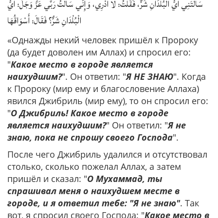
سَأَلْتَنِي أَيُّ الْبُلْدَانِ شَرٌّ، فَقُلْتُ: لَا أَدْرِي، وَإِنِّي سَأَلْتُ رَبِّي عَزَّ وَجَلَّ: أَيُّ
الْبُلْدَانِ شَرٌّ؟ فَقَالَ: أَسْوَاقُهَا
«Однажды некий человек пришёл к Пророку
(да будет доволен им Аллах) и спросил его:
"
Какое место в городе является
наихудшим?
". Он ответил: "
Я НЕ ЗНАЮ
". Когда
к Пророку (мир ему и благословение Аллаха)
явился Джибриль (мир ему), то он спросил его:
"
О Джибриль! Какое место в городе
является наихудшим?
" Он ответил: "
Я не
знаю, пока не спрошу своего Господа
".
После чего Джибриль удалился и отсутствовал
столько, сколько пожелал Аллах, а затем
пришёл и сказал: "
О Мухаммад, ты
спрашивал меня о наихудшем месте в
городе, и я ответил тебе: "Я не знаю"
. Так
вот, я спросил своего Господа: "
Какое место в