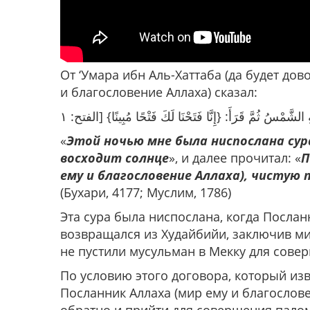
От ‘Умара ибн Аль-Хаттаба (да будет дов
и благословение Аллаха) сказал:
ِ الشَّمْسُ ثُمَّ قَرَأَ: {إِنَّا فَتَحْنَا لَكَ فَتْحًا مُبِينًا} [الفتح: ١
«
Этой ночью мне была ниспослана сура
восходит солнце
», и далее прочитал: «
П
ему и благословение Аллаха), чистую 
(Бухари, 4177; Муслим, 1786)
Эта сура была ниспослана, когда Послан
возвращался из Худайбийи, заключив ми
не пустили мусульман в Мекку для сове
По условию этого договора, который из
Посланник Аллаха (мир ему и благослове