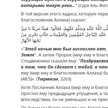
которыми текут реки…
" (сура Аль-Фат
В той версии этого хадиса, которую пер
благословение Аллаха) сказал:
ى اللَّهُ عَلَيْهِ وَسَلَّمَ عَلَيْهِمْ، فَقَالُوا: هَنِيئًا مَرِيئًا يَا نَبِيَّ
َلَتْ عَلَيْهِ {لِيُدْخِلَ المُؤْمِنِينَ وَالمُؤْمِنَاتِ جَنَّاتٍ تَجْرِي مِنْ
تَحْتِهَا الأَنْهَارُ
«"
Этой ночью мне был ниспослан аят, 
Земле
". А затем Пророк (мир ему и благо
Сподвижники сказали ему: "
Поздравляем
о том, что Он сделает с тобой, а что
ему (мир ему и благословение Аллаха) б
(48:5)». (
Тирмизи
, 3263)
Хотя Посланник Аллаха (мир ему и благо
простил ему предыдущие упущения, а та
впоследствии, он не уменьшал и не пре
От ‘Аиши (да будет доволен ею Аллах) пе