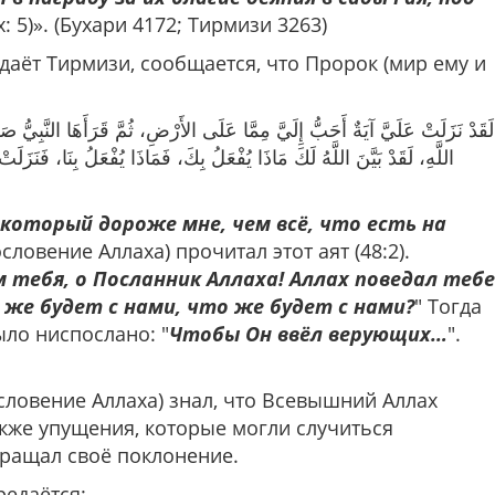
х: 5)». (Бухари 4172; Тирмизи 3263)
едаёт Тирмизи, сообщается, что Пророк (мир ему и
لَقَدْ نَزَلَتْ عَلَيَّ آيَةٌ أَحَبُّ إِلَيَّ مِمَّا عَلَى الأَرْضِ، ثُمَّ قَرَأَهَا النَّبِيُّ صَلَّ
اللَّهِ، لَقَدْ بَيَّنَ اللَّهُ لَكَ مَاذَا يُفْعَلُ بِكَ، فَمَاذَا يُفْعَلُ بِنَا، فَنَز
который дороже мне, чем всё, что есть на
словение Аллаха) прочитал этот аят (48:2).
 тебя, о Посланник Аллаха! Аллах поведал тебе
 же будет с нами, что же будет с нами?
" Тогда
ыло ниспослано: "
Чтобы Он ввёл верующих…
".
словение Аллаха) знал, что Всевышний Аллах
кже упущения, которые могли случиться
кращал своё поклонение.
редаётся: