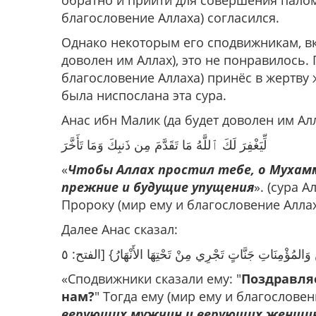
обратно и прийти для совершения палом
благословение Аллаха) согласился.
Однако некоторым его сподвижникам, 
доволен им Аллах), это не понравилось. 
благословение Аллаха) принёс в жертву 
была ниспослана эта сура.
Анас ибн Малик (да будет доволен им Алл
لِّيَغْفِرَ لَكَ ٱللَّهُ مَا تَقَدَّمَ مِن ذَنبِكَ وَمَا تَأَخَّرَ
«
Чтобы Аллах простил тебе, о Мухамм
прежние и будущие упущения
». (сура 
Пророку (мир ему и благословение Алла
Далее Анас сказал:
ِينَ وَالمُؤْمِنَاتِ جَنَّاتٍ تَجْرِي مِنْ تَحْتِهَا الأَنْهَارُ} [الفتح: ٥
«Сподвижники сказали ему: "
Поздравляе
нам?
" Тогда ему (мир ему и благословен
верующих мужчин и верующих женщин в 