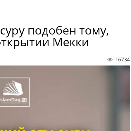
суру подобен тому,
 открытии Мекки
16734