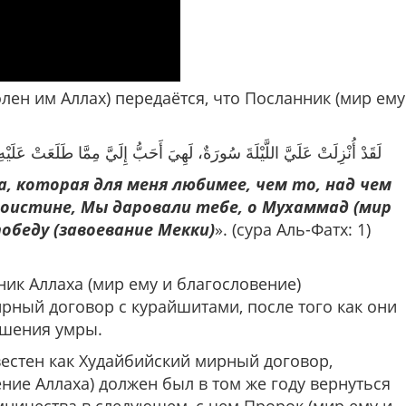
олен им Аллах) передаётся, что Посланник (мир ему
لَقَدْ أُنْزِلَتْ عَلَيَّ اللَّيْلَةَ سُورَةٌ، لَهِيَ أَحَبُّ إِلَيَّ مِمَّا طَلَعَتْ عَلَيْه
, которая для меня любимее, чем то, над чем
оистине, Мы даровали тебе, о Мухаммад (мир
победу (завоевание Мекки)
». (сура Аль-Фатх: 1)
ник Аллаха (мир ему и благословение)
рный договор с курайшитами, после того как они
ршения умры.
вестен как Худайбийский мирный договор,
ние Аллаха) должен был в том же году вернуться