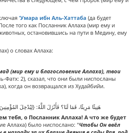
ничества в следующем, с чем Пророк (мир ему и
включая
‘Умара ибн Аль-Хаттаба
(да будет
После того как Посланник Аллаха (мир ему и
животных, остановившись на пути в Медину, ему
ах) о словах Аллаха:
ад (мир ему и благословение Аллаха), твои
Аль-Фатх: 2), сказал, что они были ниспосланы
ха), когда он возвращался из Худайбийи.
هَنِيئًا مَرِيئًا، فَمَا لَنَا؟ فَأَنْزَلَ اللَّهُ: {لِيُدْخِلَ المُؤْمِن
м тебя, о Посланник Аллаха! А что же будет
ие Аллаха) было ниспослано: "
Чтобы Он ввёл
награду за их благие деяния в сады Рая, под