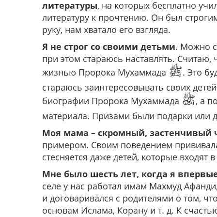
литературы
, на которых бесплатно учи
литературу к прочтению. Он был строгим
руку, нам хватало его взгляда.
Я не строг со своими детьми
. Можно с
при этом стараюсь наставлять. Считаю,
ﷺ
жизнью Пророка Мухаммада
. Это б
стараюсь заинтересовывать своих детей
ﷺ
биографии Пророка Мухаммада
, а 
материала. Призами были подарки или 
Моя мама – скромный, застенчивый 
примером. Своим поведением прививала 
стесняется даже детей, которые входят в
Мне было шесть лет, когда я впервы
селе у нас работал имам Махмуд Афанди
и договаривался с родителями о том, чт
основам Ислама, Корану и т. д. К счастью