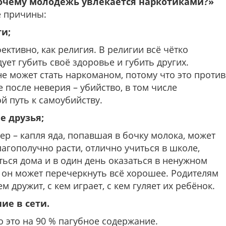
очему молодёжь увлекается наркотиками?»
е причины:
ти;
ективно, как религия. В религии всё чётко
ует губить своё здоровье и губить других.
не может стать наркоманом, потому что это против
 после неверия – убийство, в том числе
й путь к самоубийству.
е друзья;
р – капля яда, попавшая в бочку молока, может
агополучно расти, отлично учиться в школе,
ься дома и в один день оказаться в ненужном
 он может перечеркнуть всё хорошее. Родителям
м дружит, с кем играет, с кем гуляет их ребёнок.
ие в сети.
о это на 90 % пагубное содержание.