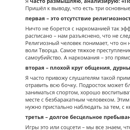
Я
часто размышляю, анализирую: «П
Пришёл к выводу, что есть три основны
первая – это отсутствие религиознос
Ничто не борется с наркоманией так эфф
расписано – нам разъяснено, что не след
Религиозный человек понимает, что он 
воли Творца. Самое тяжкое преступление
самоубийство. А наркомания – это прямо
вторая – плохой круг общения, дурны
Я часто привожу слушателям такой приме
отравить всю бочку. Подросток может бл
заниматься спортом, хорошо воспитыват
месте с безбаракатным человеком. Этим
нужно пристально наблюдать за тем, с ке
третья – долгое бесцельное пребыван
Игры это или соцсети – мы все знаем, чт