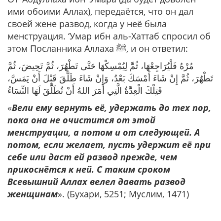
ими обоими Аллах), передаётся, что он дал
своей жене развод, когда у неё была
менструация. ‘Умар ибн аль-Хаттаб спросил об
этом Посланника Аллаха ﷺ, и он ответил:
مُرْهُ فَلْيُرَاجِعْهَا، ثُمَّ لِيُمْسِكْهَا حَتَّى تَطْهُرَ، ثُمَّ تَحِيضَ، ثُمَّ
تَطْهُرَ، ثُمَّ إِنْ شَاءَ أَمْسَكَ بَعْدُ، وَإِنْ شَاءَ طَلَّقَ قَبْلَ أَنْ يَمَسَّ،
فَتِلْكَ الْعِدَّةُ الَّتِي أَمَرَ اللهُ أَنْ تُطَلَّقَ لَهَا النِّسَاءُ
«
Вели ему вернуть её, удержать до тех пор,
пока она не очистится от этой
менструации, а потом и от следующей. А
потом, если желает, пусть удержит её при
себе или даст ей развод прежде, чем
прикоснётся к ней. С таким сроком
Всевышний Аллах велел давать развод
женщинам
». (Бухари, 5251; Муслим, 1471)