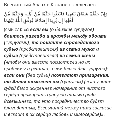
Всевышний Аллах в Коране повелевает:
وَإِنْ خِفْتُمْ شِقَاقَ بَيْنِهِمَا فَابْعَثُوا حَكَمًا مِّنْ أَهْلِهِ وَحَكَمًا مِّنْ
أَهْلِهَا إِن يُرِيدَا إِصْلَاحًا يُوَفِّقِ اللَّهُ بَيْنَهُمَا
(смысл): «
А если вы (
о близкие супругов
)
боитесь разлада и вражды между обоими
[
супругами
], то пошлите справедливого
судью (
представителя
) из семьи мужа и
судью (
представителя
) из семьи жены
(
чтобы они вместе посмотрели на их
проблемы и решили, в чём благо для супругов
);
если они (
два судьи
) пожелают примирения,
то Аллах поможет им (
супругам
)
(если у этих
судей было искреннее намерение от чистого
сердца примирить супругов только ради
Всевышнего, то это посредничество будет
благодатным, Всевышний между ними согласие
и вселит в их сердца любовь и милосердие
)
».