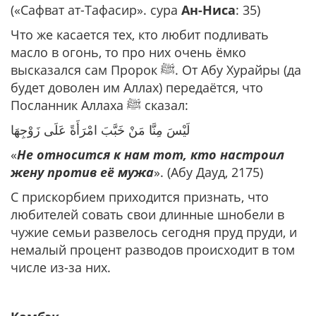
(«Сафват ат-Тафасир». сура
Ан-Ниса
: 35)
Что же касается тех, кто любит подливать
масло в огонь, то про них очень ёмко
высказался сам Пророк ﷺ. От Абу Хурайры (да
будет доволен им Аллах) передаётся, что
Посланник Аллаха ﷺ сказал:
لَيْسَ مِنَّا ‌مَنْ ‌خَبَّبَ ‌امْرَأَةً ‌عَلَى ‌زَوْجِهَا
«
Не относится к нам тот, кто настроил
жену против её мужа
». (Абу Дауд, 2175)
С прискорбием приходится признать, что
любителей совать свои длинные шнобели в
чужие семьи развелось сегодня пруд пруди, и
немалый процент разводов происходит в том
числе из-за них.