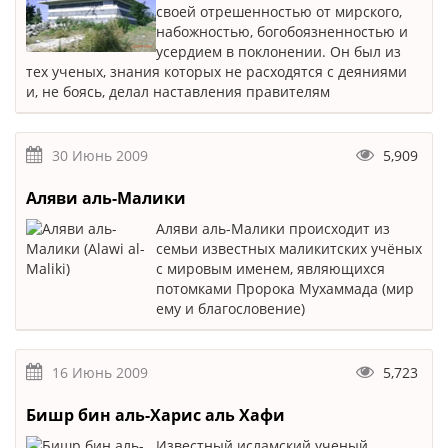
своей отрешенностью от мирского,
набожностью, богобоязненностью и
усердием в поклонении. Он был из
тех ученых, знания которых не расходятся с деяниями
и, не боясь, делал наставления правителям
30 Июнь 2009
5,909
Аляви аль-Малики
Аляви аль-Малики происходит из
семьи известных маликитских учёных
с мировым именем, являющихся
потомками Пророка Мухаммaда (мир
ему и благословение)
16 Июнь 2009
5,723
Бишр бин аль-Харис аль Хафи
Известный исламский ученый