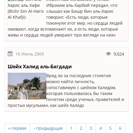
Ибрахим аль-Харбий передал, что
слышал как Бишр бин аль-Харис
говорил: «Есть люди, которые
покинули этот мир, но сердца людей
оживают, когда вспоминают их, а есть люди, которые
живы и сердца людей умирают при взгляде на них»
16 Июнь 2009
9,024
Шейх Халид аль-Багдади
Вряд ли за последние столетия
можно найти личность,
сопоставимую с шейхом Халидом,
которая пользовалась бы таким
почетом среди ученых, правителей и
простых мусульман, как шейх Халидх
« первая
‹ предыдущая
1
2
3
4
5
6