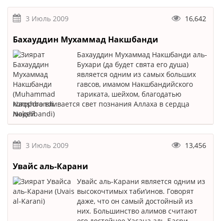
3 Июль 2009
16,642
Бахауддин Мухаммад Накшбанди
Бахауддин Мухаммад Накшбанди аль-
Бухари (да будет свята его душа)
является одним из самых больших
гавсов, имамом Накшбандийского
тариката, шейхом, благодатью
которого вливается свет познания Аллаха в сердца
людей
3 Июль 2009
13,456
Увайс аль-Карани
Увайс аль-Карани является одним из
высокочтимых таби‘инов. Говорят
даже, что он самый достойный из
них. Большинство алимов считают
его достойнее Хасана аль-Басри,