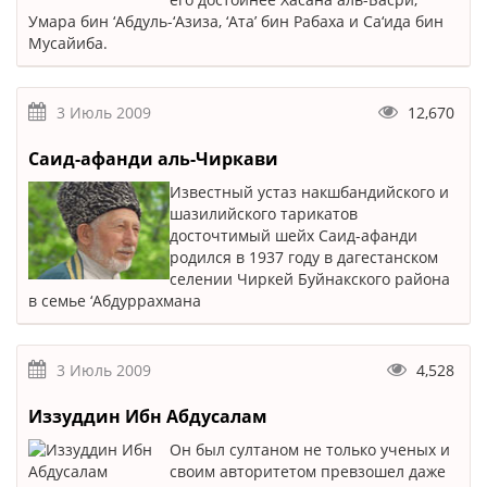
Умара бин ‘Абдуль-‘Азиза, ‘Ата’ бин Рабаха и Са‘ида бин
Мусайиба.
3 Июль 2009
12,670
Саид-афанди аль-Чиркави
Известный устаз накшбандийского и
шазилийского тарикатов
досточтимый шейх Саид-афанди
родился в 1937 году в дагестанском
селении Чиркей Буйнакского района
в семье ‘Абдуррахмана
3 Июль 2009
4,528
Иззуддин Ибн Абдусалам
Он был султаном не только ученых и
своим авторитетом превзошел даже