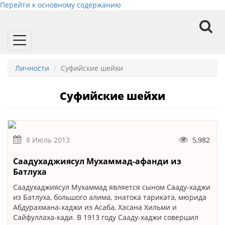
Перейти к основному содержанию
Toggle
navigation
Личности
Суфийские шейхи
Суфийские шейхи
8 Июль 2013
5,982
Саадухаджиясул Мухаммад-афанди из
Батлуха
Саадухаджиясул Мухаммад является сыном Сааду-хаджи
из Батлуха, большого алима, знатока тариката, мюрида
Абдурахмана-хаджи из Асаба, Хасана Хильми и
Сайфуллаха-кади. В 1913 году Сааду-хаджи совершил