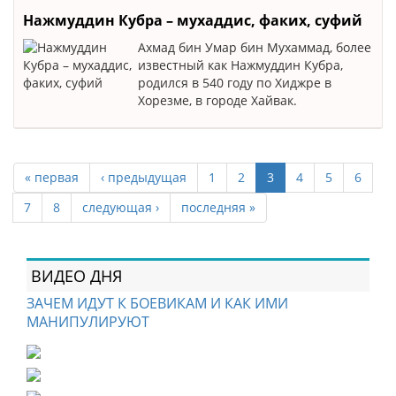
Нажмуддин Кубра – мухаддис, факих, суфий
Ахмад бин Умар бин Мухаммад, более
известный как Нажмуддин Кубра,
родился в 540 году по Хиджре в
Хорезме, в городе Хайвак.
« первая
‹ предыдущая
1
2
3
4
5
6
7
8
следующая ›
последняя »
ВИДЕО ДНЯ
ЗАЧЕМ ИДУТ К БОЕВИКАМ И КАК ИМИ
МАНИПУЛИРУЮТ