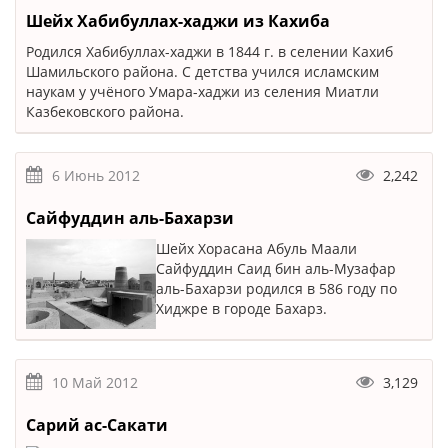
Шейх Хабибуллах-хаджи из Кахиба
Родился Хабибуллах-хаджи в 1844 г. в селении Кахиб
Шамильского района. С детства учился исламским
наукам у учёного Умара-хаджи из селения Миатли
Казбековского района.
6 Июнь 2012
2,242
Сайфуддин аль-Бахарзи
Шейх Хорасана Абуль Маали
Сайфуддин Саид бин аль-Музафар
аль-Бахарзи родился в 586 году по
Хиджре в городе Бахарз.
10 Май 2012
3,129
Сарий ас-Сакати