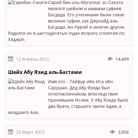
Сарий бин аль-Мугаллас ас-Сакати
являлся шейхом и имамом суфиев
Багдада. Его учениками были такие
великие суфии, как Джунайд аль-
Багдади, Ан-Нурий и многие другие.
Родился он в шестидесятых годах второго столетия по
Хиджре.
12 Апрель 2012
14,499
Шейх Абу Язид аль-Бастами
Имя его – Тайфур ибн Иса ибн
Сарушан. Дед Абу Язида был
огнепоклонником, впоследствии
принявшим Ислам. У Абу Язида было
два брата, старшего звали Адам, а
младшего Али.
23 Март 2012
3,056