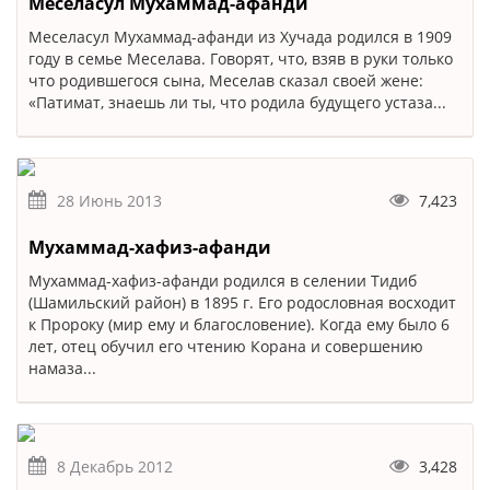
Меселасул Мухаммад-афанди
Меселасул Мухаммад-афанди из Хучада родился в 1909
году в семье Меселава. Говорят, что, взяв в руки только
что родившегося сына, Меселав сказал своей жене:
«Патимат, знаешь ли ты, что родила будущего устаза...
28 Июнь 2013
7,423
Мухаммад-хафиз-афанди
Мухаммад-хафиз-афанди родился в селении Тидиб
(Шамильский район) в 1895 г. Его родословная восходит
к Пророку (мир ему и благословение). Когда ему было 6
лет, отец обучил его чтению Корана и совершению
намаза...
8 Декабрь 2012
3,428