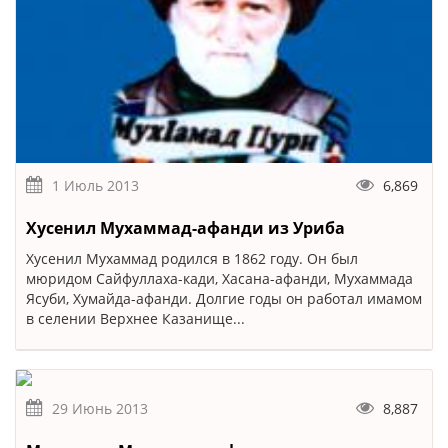
1 Июль 2013
6,869
Хусенил Мухаммад-афанди из Уриба
Хусенил Мухаммад родился в 1862 году. Он был
мюридом Сайфуллаха-кади, Хасана-афанди, Мухаммада
Ясуби, Хумайда-афанди. Долгие годы он работал имамом
в селении Верхнее Казанище...
29 Июнь 2013
8,887