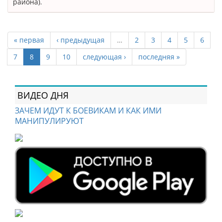
района).
« первая
‹ предыдущая
…
2
3
4
5
6
7
8
9
10
следующая ›
последняя »
ВИДЕО ДНЯ
ЗАЧЕМ ИДУТ К БОЕВИКАМ И КАК ИМИ
МАНИПУЛИРУЮТ