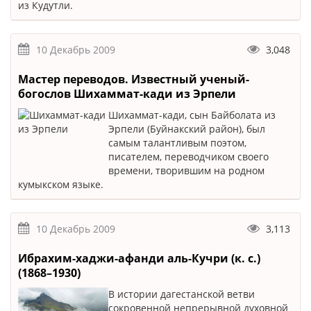
из Кудутли.
10 Декабрь 2009
3,048
Мастер переводов. Известный ученый-
богослов Шихаммат-кади из Эрпели
Шихаммат-кади, сын Байболата из
Эрпели (Буйнакский район), был
самым талантливым поэтом,
писателем, переводчиком своего
времени, творившим на родном
кумыкском языке.
10 Декабрь 2009
3,113
Ибрахим-хаджи-афанди аль-Кучри (к. с.)
(1868–1930)
В истории дагестанской ветви
сокровенной непрерывной духовной