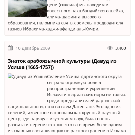
цепи (силсила) мы находим и
известного накшбандийского шейха,
алима-шафиита высокого
образования, паломника святых земель, предводителя
газиев Ибрахима-хаджи-афанди аль-Кучри.
10 Декабрь 2009
3,400
Знаток арабоязычной культуры (Давуд из
Усиша (1665-1757))
Селение Усиша Даргинского округа
сыграло огромную роль в
распространении и укреплении
Ислама и шариатских норм не только
среди представителей даргинской
национальности, но и во всем Дагестане. Это одно из
селений, известное в прошлом как крупный научный
центр, где наряду с изучением наук, была очень
развита и переписка книг, что в то время было одним
из главных составляющих по распространению Ислама.