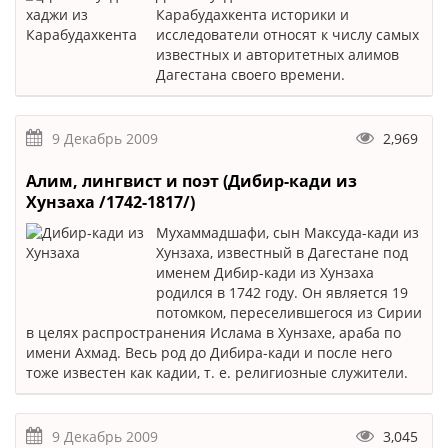
Карабудахкента историки и
исследователи относят к числу самых
известных и авторитетных алимов
Дагестана своего времени.
9 Декабрь 2009
2,969
Алим, лингвист и поэт (Дибир-кади из
Хунзаха /1742-1817/)
Мухаммадшафи, сын Максуда-кади из
Хунзаха, известный в Дагестане под
именем Дибир-кади из Хунзаха
родился в 1742 году. Он является 19
потомком, переселившегося из Сирии
в целях распространения Ислама в Хунзахе, араба по
имени Ахмад. Весь род до Дибира-кади и после него
тоже известен как кадии, т. е. религиозные служители.
9 Декабрь 2009
3,045