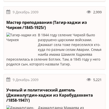
9 Декабрь 2009
2,999
Мастер преподавания (Тагир-хаджи из
Чиркея /1845-1925/)
В 1844 году селение Чиркей было
разрушено царскими войсками.
Джамаат села тоже переселился кто-
куда по разным селам Аварии. Семья
наиба имама Шамиля Хаджиява
переселилась в селение Ботлих. Там, в 1845 году у него
родился сын, которого назвали Тагир.
9 Декабрь 2009
5,221
Ученый и политический деятель
(Джамалутдин-хаджи из Карабудахкента
/1858-1947/)
Джамалутдина Мамаева из