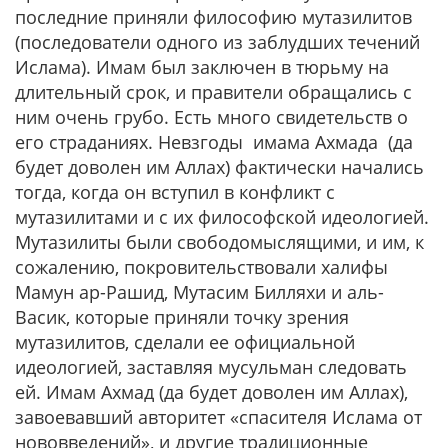
последние приняли философию мутазилитов
(последователи одного из заблудших течений
Ислама). Имам был заключен в тюрьму на
длительный срок, и правители обращались с
ним очень грубо. Есть много свидетельств о
его страданиях. Невзгоды имама Ахмада (да
будет доволен им Аллах) фактически начались
тогда, когда он вступил в конфликт с
мутазилитами и с их философской идеологией.
Мутазилиты были свободомыслящими, и им, к
сожалению, покровительствовали халифы
Мамун ар-Рашид, Мутасим Билляхи и аль-
Васик, которые приняли точку зрения
мутазилитов, сделали ее официальной
идеологией, заставляя мусульман следовать
ей. Имам Ахмад (да будет доволен им Аллах),
завоевавший авторитет «спасителя Ислама от
нововведений», и другие традиционные