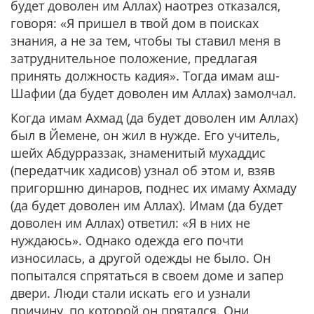
будет доволен им Аллах) наотрез отказался,
говоря:
«Я пришел в твой дом в поисках
знания, а не за тем, чтобы ты ставил меня в
затруднительное положение, предлагая
принять должность кадия».
Тогда имам аш-
Шафии (да будет доволен им Аллах) замолчал.
Когда имам Ахмад (да будет доволен им Аллах)
был в Йемене, он жил в нужде. Его учитель,
шейх Абдурраззак, знаменитый мухаддис
(передатчик хадисов) узнал об этом и, взяв
пригоршню динаров, поднес их имаму Ахмаду
(да будет доволен им Аллах). Имам (да будет
доволен им Аллах) ответил: «Я в них не
нуждаюсь». Однако одежда его почти
износилась, а другой одежды не было. Он
попытался спрятаться в своем доме и запер
двери. Люди стали искать его и узнали
причину, по которой он прятался. Они