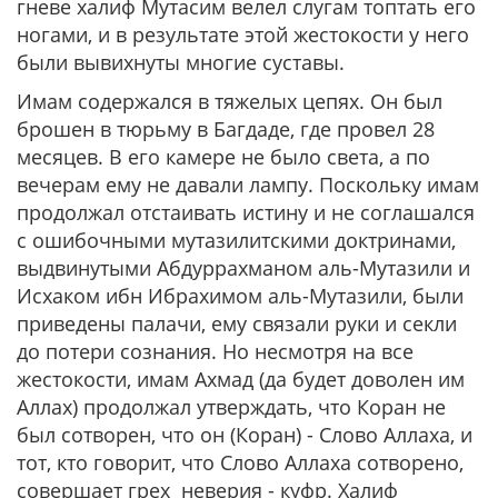
гневе халиф Мутасим велел слугам топтать его
ногами, и в результате этой жестокости у него
были вывихнуты многие суставы.
Имам содержался в тяжелых цепях. Он был
брошен в тюрьму в Багдаде, где провел 28
месяцев. В его камере не было света, а по
вечерам ему не давали лампу. Поскольку имам
продолжал отстаивать истину и не соглашался
с ошибочными мутазилитскими доктринами,
выдвинутыми Абдуррахманом аль-Мутазили и
Исхаком ибн Ибрахимом аль-Мутазили, были
приведены палачи, ему связали руки и секли
до потери сознания. Но несмотря на все
жестокости, имам Ахмад (да будет доволен им
Аллах) продолжал утверждать, что Коран не
был сотворен, что он (Коран) - Слово Аллаха, и
тот, кто говорит, что Слово Аллаха сотворено,
совершает грех неверия - куфр. Халиф