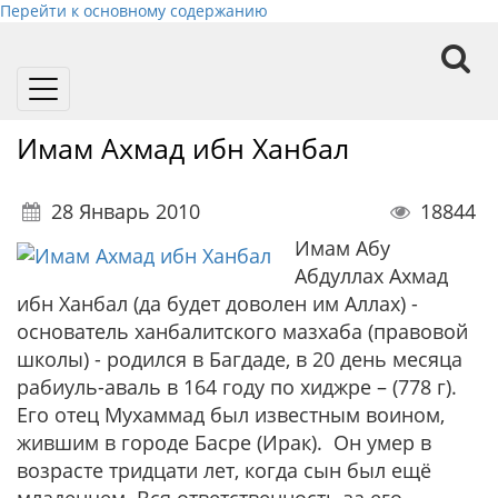
Перейти к основному содержанию
Toggle
navigation
Имам Ахмад ибн Ханбал
28 Январь 2010
18844
Имам Абу
Абдуллах Ахмад
ибн Ханбал (да будет доволен им Аллах) -
основатель ханбалитского мазхаба (правовой
школы) - родился в Багдаде, в 20 день месяца
рабиуль-аваль в 164 году по хиджре – (778 г).
Его отец Мухаммад был известным воином,
жившим в городе Басре (Ирак). Он умер в
возрасте тридцати лет, когда сын был ещё