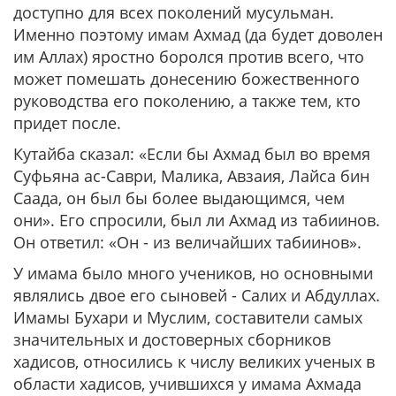
доступно для всех поколений мусульман.
Именно поэтому имам Ахмад (да будет доволен
им Аллах) яростно боролся против всего, что
может помешать донесению божественного
руководства его поколению, а также тем, кто
придет после.
Кутайба сказал: «Если бы Ахмад был во время
Суфьяна ас-Саври, Малика, Авзаия, Лайса бин
Саада, он был бы более выдающимся, чем
они». Его спросили, был ли Ахмад из табиинов.
Он ответил: «Он - из вели­чайших табиинов».
У имама было много учеников, но основными
являлись двое его сыновей - Салих и Абдуллах.
Имамы Бухари и Муслим, составители самых
значительных и достоверных сборников
хадисов, относились к числу великих ученых в
области хадисов, учившихся у имама Ахмада