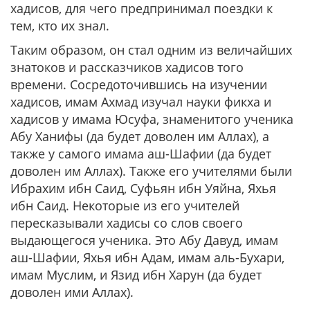
хадисов, для чего предпринимал поездки к
тем, кто их знал.
Таким образом, он стал одним из величайших
знатоков и рассказчиков хадисов того
времени. Сосредоточившись на изучении
хадисов, имам Ахмад изучал науки фикха и
хадисов у имама Юсуфа, знаменитого ученика
Абу Ханифы (да будет доволен им Аллах), а
также у самого имама аш-Шафии (да будет
доволен им Аллах). Также его учителями были
Ибрахим ибн Саид, Суфьян ибн Уяйна, Яхья
ибн Саид. Некоторые из его учителей
пересказывали хадисы со слов своего
выдающегося ученика. Это Абу Давуд, имам
аш-Шафии, Яхья ибн Адам, имам аль-Бухари,
имам Муслим, и Язид ибн Харун (да будет
доволен ими Аллах).