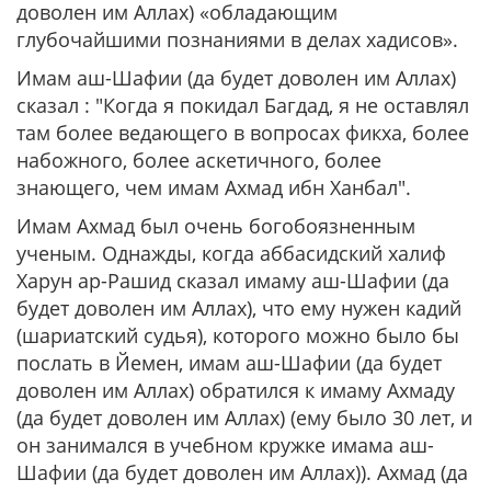
доволен им Аллах) «обладающим
глубочайшими познаниями в делах хадисов».
Имам аш-Шафии (да будет доволен им Аллах)
сказал :
"Когда я покидал Багдад, я не оставлял
там более ведающего в вопросах фикха, более
набожного, более аскетичного, более
знающего, чем имам Ахмад ибн Ханбал".
Имам Ахмад был очень богобоязненным
ученым. Однажды, когда аббасидский халиф
Харун ар-Рашид сказал имаму аш-Шафии (да
будет доволен им Аллах), что ему нужен кадий
(шариатский судья), которого можно было бы
послать в Йемен, имам аш-Шафии (да будет
доволен им Аллах) обратился к имаму Ахмаду
(да будет доволен им Аллах) (ему было 30 лет, и
он занимался в учебном кружке имама аш-
Шафии (да будет доволен им Аллах)). Ахмад (да