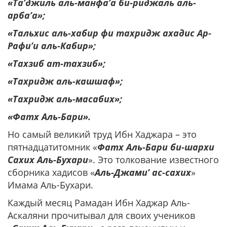
«Та’джиль аль-манфа’а би-риджаль аль-
арба’а»;
«Тальхис аль-хабир фи тахридж ахадис Ар-
Рафи’и аль-Кабир»;
«Тахзиб ат-тахзиб»;
«Тахридж аль-кашшаф»;
«Тахридж аль-масабих»;
«Фатх Аль-Бари».
Но самый великий труд Ибн Хаджара – это
пятнадцатитомник «
Фатх Аль-Бари би-шархи
Сахих Аль-Бухари
». Это толкование известного
сборника хадисов «
Аль-Джами’ ас-сахих
»
Имама Аль-Бухари.
Каждый месяц Рамадан Ибн Хаджар Аль-
Аскаляни прочитывал для своих учеников