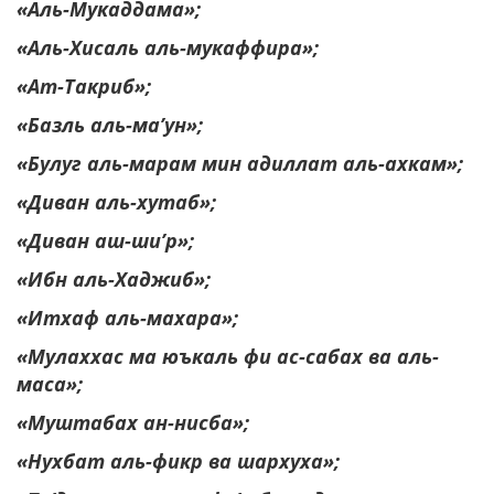
«Аль-Мукаддама»;
«Аль-Хисаль аль-мукаффира»;
«Ат-Такриб»;
«Базль аль-ма’ун»;
«Булуг аль-марам мин адиллат аль-ахкам»;
«Диван аль-хутаб»;
«Диван аш-ши’р»;
«Ибн аль-Хаджиб»;
«Итхаф аль-махара»;
«Мулаххас ма юъкаль фи ас-сабах ва аль-
маса»;
«Муштабах ан-нисба»;
«Нухбат аль-фикр ва шархуха»;