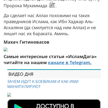
ﷺ
Пророка Мухаммада
.
Да сделает нас Аллах похожими на таких
праведников Ислама, как Ибн Хаджар Аль-
Аскаляни (да смилуется над ним Аллах) и не
лишит нас их бараката. Аминь.
Махач Гитиновасов
Самые интересные статьи «ИсламДага»
читайте на нашем
канале в Telegram
.
ВИДЕО ДНЯ
ЗАЧЕМ ИДУТ К БОЕВИКАМ И КАК ИМИ
МАНИПУЛИРУЮТ