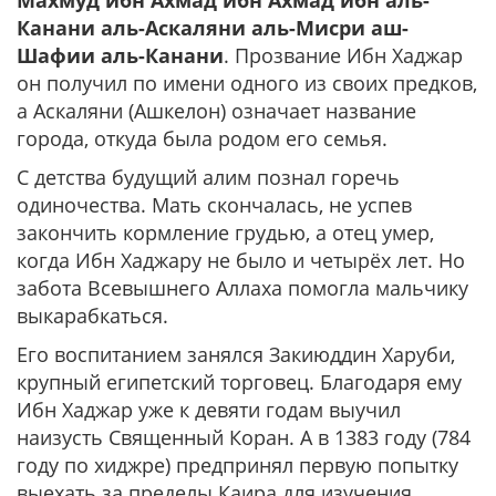
Махмуд ибн Ахмад ибн Ахмад ибн аль-
Канани аль-Аскаляни аль-Мисри аш-
Шафии аль-Канани
. Прозвание Ибн Хаджар
он получил по имени одного из своих предков,
а Аскаляни (Ашкелон) означает название
города, откуда была родом его семья.
С детства будущий алим познал горечь
одиночества. Мать скончалась, не успев
закончить кормление грудью, а отец умер,
когда Ибн Хаджару не было и четырёх лет. Но
забота Всевышнего Аллаха помогла мальчику
выкарабкаться.
Его воспитанием занялся Закиюддин Харуби,
крупный египетский торговец. Благодаря ему
Ибн Хаджар уже к девяти годам выучил
наизусть Священный Коран. А в 1383 году (784
году по хиджре) предпринял первую попытку
выехать за пределы Каира для изучения