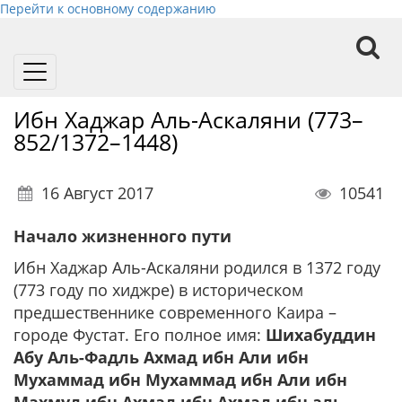
Перейти к основному содержанию
Toggle
navigation
Ибн Хаджар Аль-Аскаляни (773–
852/1372–1448)
16 Август 2017
10541
Начало жизненного пути
Ибн Хаджар Аль-Аскаляни родился в 1372 году
(773 году по хиджре) в историческом
предшественнике современного Каира –
городе Фустат. Его полное имя:
Шихабуддин
Абу Аль-Фадль Ахмад ибн Али ибн
Мухаммад ибн Мухаммад ибн Али ибн