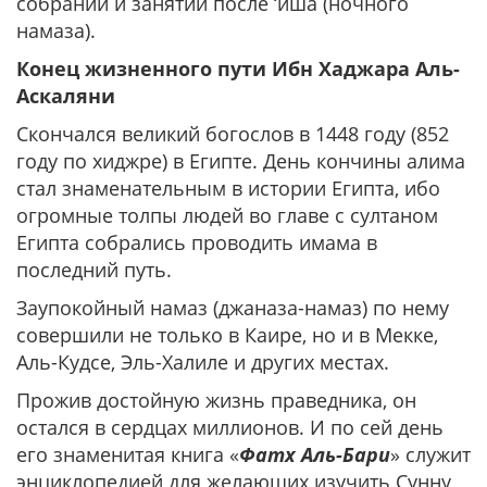
собраний и занятий после ‘иша (ночного
намаза).
Конец жизненного пути Ибн Хаджара Аль-
Аскаляни
Скончался великий богослов в 1448 году (852
году по хиджре) в Египте. День кончины алима
стал знаменательным в истории Египта, ибо
огромные толпы людей во главе с султаном
Египта собрались проводить имама в
последний путь.
Заупокойный намаз (джаназа-намаз) по нему
совершили не только в Каире, но и в Мекке,
Аль-Кудсе, Эль-Халиле и других местах.
Прожив достойную жизнь праведника, он
остался в сердцах миллионов. И по сей день
его знаменитая книга «
Фатх Аль-Бари
» служит
энциклопедией для желающих изучить Сунну