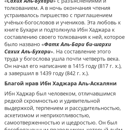
«
Сахих Аль-Бухари
» с разъяснениями и
толкованием. А в ночь окончания чтения
устраивалось пиршество с приглашением
учёных-богословов и учеников. Эта любовь к
книге Бухари и подтолкнула Ибн Хаджара к
составлению своего толкования к ней, которое
было названо «
Фатх Аль-Бари би-шархи
Сахих Аль-Бухари
». На составление этого
труда у богослова ушла почти четверть века.
Он начал его написание в 1415 году (817 г. х.),
а завершил в 1439 году (842 г. х.).
Благой нрав Ибн Хаджара Аль-Аскаляни
Ибн Хаджар был человеком, отличавшимся
редкой скромностью и удивительной
выдержкой, терпением и рассудительностью,
аскетизмом и неприхотливостью,
самоотверженностью и щедростью. Он был
богобоязненным праведником, который днём