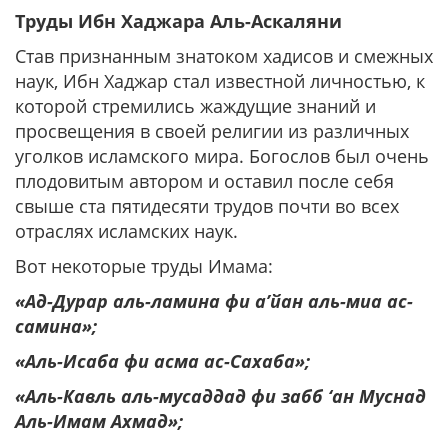
Труды Ибн Хаджара Аль-Аскаляни
Став признанным знатоком хадисов и смежных
наук, Ибн Хаджар стал известной личностью, к
которой стремились жаждущие знаний и
просвещения в своей религии из различных
уголков исламского мира. Богослов был очень
плодовитым автором и оставил после себя
свыше ста пятидесяти трудов почти во всех
отраслях исламских наук.
Вот некоторые труды Имама:
«Ад-Дурар аль-ламина фи а’йан аль-миа ас-
самина»;
«Аль-Исаба фи асма ас-Сахаба»;
«Аль-Кавль аль-мусаддад фи забб ‘ан Муснад
Аль-Имам Ахмад»;