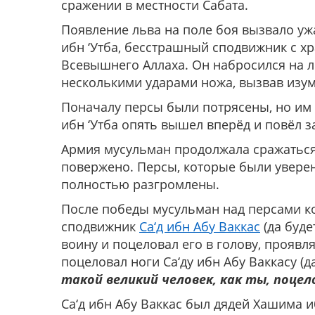
сражении в местности Сабата.
Появление льва на поле боя вызвало уж
ибн ‘Утба, бесстрашный сподвижник с х
Всевышнего Аллаха. Он набросился на ль
несколькими ударами ножа, вызвав изум
Поначалу персы были потрясены, но им 
ибн ‘Утба опять вышел вперёд и повёл з
Армия мусульман продолжала сражаться
повержено. Персы, которые были уверен
полностью разгромлены.
После победы мусульман над персами 
сподвижник
Са‘д ибн Абу Ваккас
(да буде
воину и поцеловал его в голову, проявл
поцеловал ноги Са‘ду ибн Абу Ваккасу (да
такой великий человек, как ты, поцел
Са‘д ибн Абу Ваккас был дядей Хашима иб