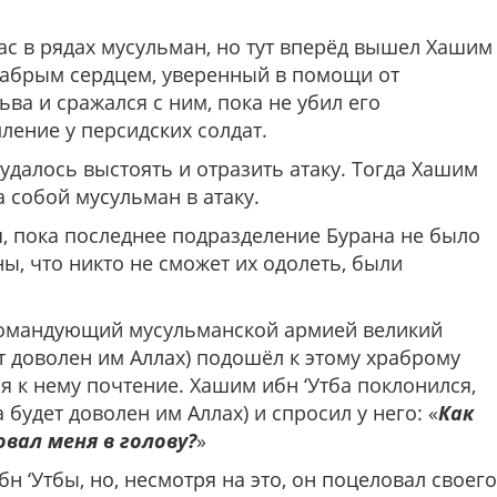
ас в рядах мусульман, но тут вперёд вышел Хашим
рабрым сердцем, уверенный в помощи от
ва и сражался с ним, пока не убил его
ление у персидских солдат.
удалось выстоять и отразить атаку. Тогда Хашим
а собой мусульман в атаку.
, пока последнее подразделение Бурана не было
ы, что никто не сможет их одолеть, были
командующий мусульманской армией великий
т доволен им Аллах) подошёл к этому храброму
яя к нему почтение. Хашим ибн ‘Утба поклонился,
 будет доволен им Аллах) и спросил у него: «
Как
овал меня в голову?
»
н ‘Утбы, но, несмотря на это, он поцеловал своего