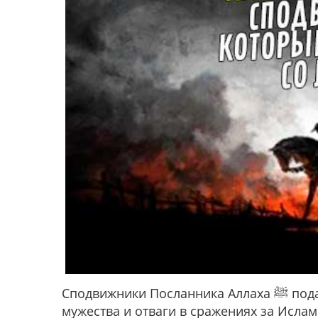
Сподвижники Посланника Аллаха ﷺ подали нам замечательные примеры героизма,
мужества и отваги в сражениях за Ислам