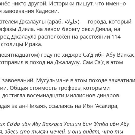
внёс никто другой. Историки пишут, что именно
я завоевания Кадисии.
(араб. جلولاء‎) — города, который
афазы Дияла, на левом берегу реки Дияла, на
ород Джалаула расположен на расстоянии 114
, столицы Ирака.
девятнадцатом) году по хиджре Са‘д ибн Абу Ваккас
отправил в поход на Джалаулу. Сам Са‘д в этом
 завоеваний. Мусульмане в этом походе захватил
ии. Общая стоимость трофеев, которыми
, достигла восемнадцати миллионов динаров.
дая ва ан-Нихая», ссылаясь на Ибн ‘Асакира,
 Са‘да ибн Абу Ваккаса Хашим бин ‘Утба ибн Абу
дя, здесь сто тысяч мечей, и они видят, что ты