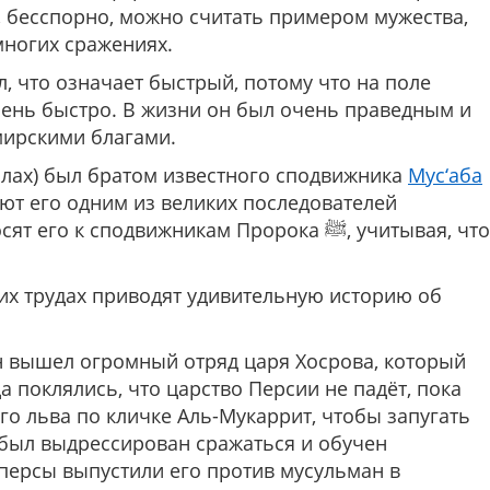
 бесспорно, можно считать примером мужества,
многих сражениях.
, что означает быстрый, потому что на поле
чень быстро. В жизни он был очень праведным и
мирскими благами.
Аллах) был братом известного сподвижника
Мус‘аба
ют его одним из великих последователей
к сподвижникам Пророка ﷺ, учитывая, что
их трудах приводят удивительную историю об
н вышел огромный отряд царя Хосрова, который
 поклялись, что царство Персии не падёт, пока
го льва по кличке Аль-Мукаррит, чтобы запугать
 был выдрессирован сражаться и обучен
персы выпустили его против мусульман в