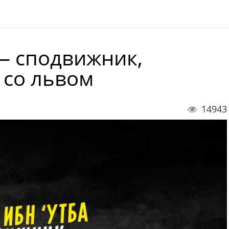
— сподвижник,
 со львом
14943