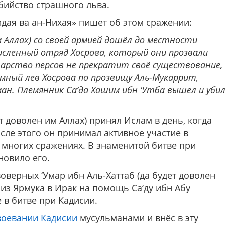
убийство страшного льва.
идая ва ан-Нихая» пишет об этом сражении:
им Аллах) со своей армией дошёл до местности
исленный отряд Хосрова, который они прозвали
царство персов не прекратит своё существование,
омный лев Хосрова по прозвищу Аль-Мукаррит,
ан. Племянник Са‘да Хашим ибн ‘Утба вышел и уби
т доволен им Аллах) принял Ислам в день, когда
 многих сражениях. В знаменитой битве при
новило его.
верных ‘Умар ибн Аль-Хаттаб (да будет доволен
из Ярмука в Ирак на помощь Са‘ду ибн Абу
е в битве при Кадисии.
воевании Кадисии
мусульманами и внёс в эту