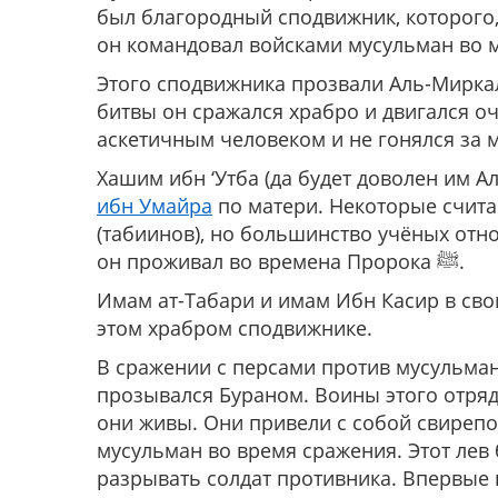
был благородный сподвижник, которого,
он командовал войсками мусульман во 
Этого сподвижника прозвали Аль-Миркал
битвы он сражался храбро и двигался о
аскетичным человеком и не гонялся за 
Хашим ибн ‘Утба (да будет доволен им 
ибн Умайра
по матери. Некоторые счита
(табиинов), но большинство учёных относят его 
он проживал во времена Пророка ﷺ.
Имам ат-Табари и имам Ибн Касир в сво
этом храбром сподвижнике.
В сражении с персами против мусульма
прозывался Бураном. Воины этого отряда
они живы. Они привели с собой свирепо
мусульман во время сражения. Этот лев
разрывать солдат противника. Впервые 