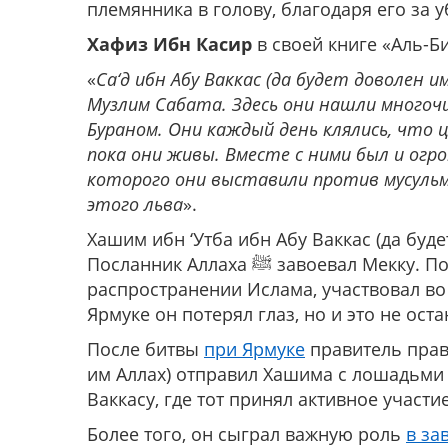
племянника в голову, благодаря его за 
Хафиз Ибн Касир
в своей книге «Аль-Б
«
Са‘д ибн Абу Ваккас (да будет доволен 
Музлим Сабата. Здесь они нашли многоч
Бураном. Они каждый день клялись, что 
пока они живы. Вместе с ними был и огр
которого они выставили против мусульм
этого льва
».
Хашим ибн ‘Утба ибн Абу Ваккас (да буде
Посланник Аллаха ﷺ завоевал Мекку. После этого он принимал активное участие в
распространении Ислама, участвовал во
Ярмуке он потерял глаз, но и это не оста
После битвы
при Ярмуке
правитель право
им Аллах) отправил Хашима с лошадьми 
Ваккасу, где тот принял активное участи
Более того, он сыграл важную роль
в за