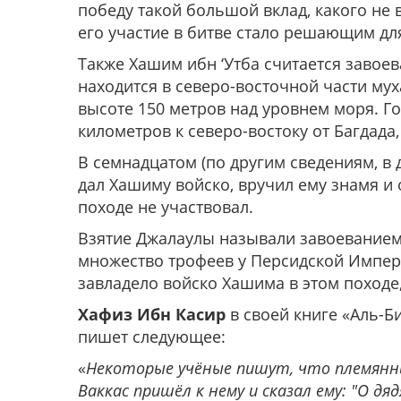
победу такой большой вклад, какого не 
его участие в битве стало решающим дл
Также Хашим ибн ‘Утба считается завоевателем Джалаулы 
находится в северо-восточной части мух
высоте 150 метров над уровнем моря. Г
километров к северо-востоку от Багдада
В семнадцатом (по другим сведениям, в 
дал Хашиму войско, вручил ему знамя и 
походе не участвовал.
Взятие Джалаулы называли завоеванием
множество трофеев у Персидской Импер
завладело войско Хашима в этом походе
Хафиз Ибн Касир
в своей книге «Аль-Би
пишет следующее:
«
Некоторые учёные пишут, что племянник
Ваккас пришёл к нему и сказал ему: "О дя