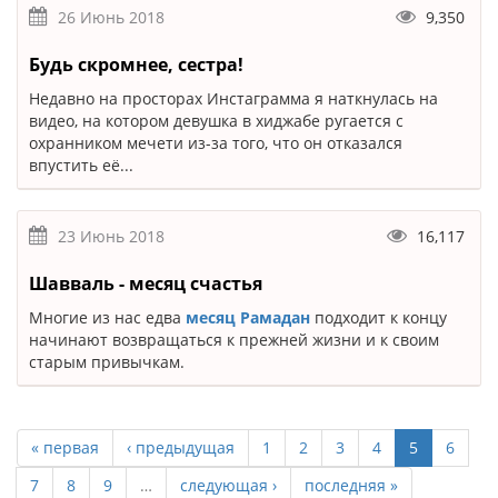
26 Июнь 2018
9,350
Будь скромнее, сестра!
Недавно на просторах Инстаграмма я наткнулась на
видео, на котором девушка в хиджабе ругается с
охранником мечети из-за того, что он отказался
впустить её...
23 Июнь 2018
16,117
Шавваль - месяц счастья
Многие из нас едва
месяц Рамадан
подходит к концу
начинают возвращаться к прежней жизни и к своим
старым привычкам.
« первая
‹ предыдущая
1
2
3
4
5
6
7
8
9
…
следующая ›
последняя »