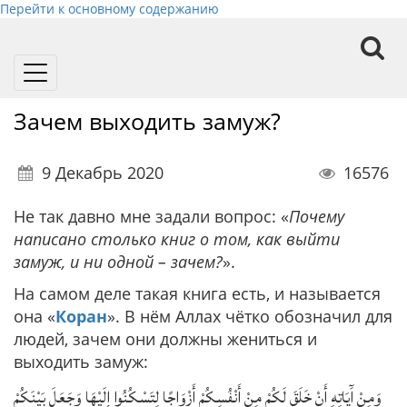
Перейти к основному содержанию
Toggle
navigation
Зачем выходить замуж?
9 Декабрь 2020
16576
Не так давно мне задали вопрос: «
Почему
написано столько книг о том, как выйти
замуж, и ни одной – зачем?
».
На самом деле такая книга есть, и называется
она «
Коран
». В нём Аллах чётко обозначил для
людей, зачем они должны жениться и
выходить замуж:
وَمِنْ آَيَاتِهِ أَنْ خَلَقَ لَكُمْ مِنْ أَنْفُسِكُمْ أَزْوَاجًا لِتَسْكُنُوا إِلَيْهَا وَجَعَلَ بَيْنَكُمْ