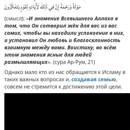
مَوَدَّةً وَرَحْمَةً إِنَّ فِي ذَلِكَ لَآَيَاتٍ لِقَوْمٍ يَتَفَكَّرُونَ
(смысл): «
И знамение Всевышнего Аллаха в
том, что Он сотворил жён для вас из вас
самих, чтобы вы находили успокоение в них,
и установил Он любовь и благосклонность
взаимную между вами. Воистину, во всём
этом знамения ясные для людей
размышляющих
». (сура Ар-Рум, 21)
Однако мало кто из нас обращается к Исламу в
таких важных вопросах и,
создавая семью
,
совсем не стремится к достижению этой цели.