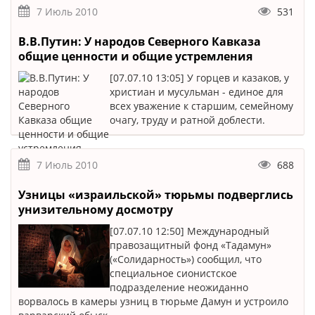
7 Июль 2010
531
В.В.Путин: У народов Северного Кавказа
общие ценности и общие устремления
[07.07.10 13:05] У горцев и казаков, у
христиан и мусульман - единое для
всех уважение к старшим, семейному
очагу, труду и ратной доблести.
7 Июль 2010
688
Узницы «израильской» тюрьмы подверглись
унизительному досмотру
[07.07.10 12:50] Международный
правозащитный фонд «Тадамун»
(«Солидарность») сообщил, что
специальное сионистское
подразделение неожиданно
ворвалось в камеры узниц в тюрьме Дамун и устроило