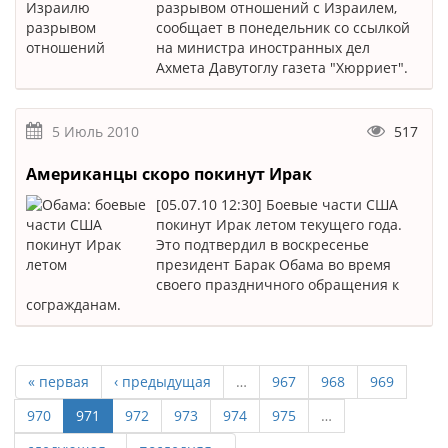
разрывом отношений с Израилем,
сообщает в понедельник со ссылкой
на министра иностранных дел
Ахмета Давутоглу газета "Хюрриет".
5 Июль 2010
517
Американцы скоро покинут Ирак
[05.07.10 12:30] Боевые части США
покинут Ирак летом текущего года.
Это подтвердил в воскресенье
президент Барак Обама во время
своего праздничного обращения к
согражданам.
« первая
‹ предыдущая
…
967
968
969
970
971
972
973
974
975
…