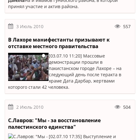
Дагестана и имамов Гунибского района, в которой
принял участие и актив района.
3 Июль 2010
557
В Лахоре манифестанты призывают к
отставке местного правительства
[03.07.10 11:20] Массовые
демонстрации прошли в
пакистанском городе Лахоре – на
следующий день после теракта в
храме Дата Дарбар, жертвами
которого стали 42 человека.
2 Июль 2010
504
С.Лавров: "Мы - за восстановление
палестинского единства"
[02.07.10 17:35] Выступление и