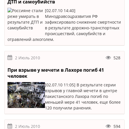
ДТП и самоубийств
[02.07.10 14:40]
Минздравсоцразвития РФ
зафиксировало снижение смертности
в результате дорожно-транспортных
происшествий, самоубийств и
отравлений алкоголем.
2 Июль 2010
528
При взрыве у мечети в Лахоре погиб 41
человек
[02.07.10 11:05] В результате серии
взрывов у главной мечети в центре
пакистанского Лахора погиб по
меньшей мере 41 человек, еще более
120 получили ранения.
2 Июль 2010
594