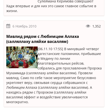
Сулеймана Керимова совершают
Хадж впервые и для них это самое главное событие в
жизни.
6 Ноябрь 2010
1,352
Мавлид рядом с Любимцем Аллаха
(салляллаху аляйхи васаллям)
[06.11.10 17:55] В минувший четверг
дагестанские паломники, прибывшие
в Медину по линии
благотворительных рейсов,
собрались для прославления Пророка
Мухаммада (салляллаху аляйхи васаллям). Провели
мавлид. Само по себе такое мероприятие безусловно
укрепляет веру, связывая сердца собравшихся с
Любимцем Аллаха (салляллаху аляйхи васаллям). А
находясь рядом с Пророком (салляллаху аляйхи
васаллям) эффект и воздействие увеличиваются
многократно.