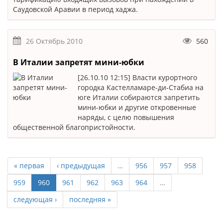
Саудовской Аравии в период хаджа.
26 Октябрь 2010
560
В Италии запретят мини-юбки
[26.10.10 12:15] Власти курортного
городка Кастелламаре-ди-Стабиа на
юге Италии собираются запретить
мини-юбки и другие откровенные
наряды, с целю повышения
общественной благопристойности.
« первая
‹ предыдущая
…
956
957
958
959
960
961
962
963
964
…
следующая ›
последняя »