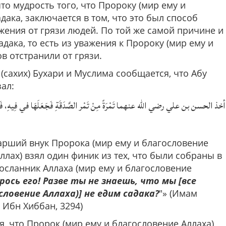
что мудрость того, что Пророку (мир ему и
дака, заключается в том, что это был способ
жения от грязи людей. По той же самой причине и
ака, то есть из уважения к Пророку (мир ему и
в отстранили от грязи.
(сахих) Бухари и Муслима сообщается, что Абу
зал:
أخذ الحسن بن علي رضي الله عنهما تَمْرَةً مِنْ تَمْر الصَّدَقَةِ فَجَعَلَهَا في فِيهِ، فَقَا
арший внук Пророка (мир ему и благословение
ллах) взял один финик из тех, что были собраны в
 Посланник Аллаха (мир ему и благословение
брось его! Разве ты не знаешь, что мы [все
словение Аллаха)] не едим садака?
"» (Имам
; Ибн Хиббан, 3294)
я, что Пророк (мир ему и благословение Аллаха)