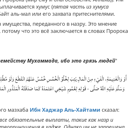
ыплачивается хумус (
пятая часть из хумуса
 Байт аль-мал или его захвата притеснителями.
з имущества, переданного в назру. Это мнение
потому что это всё заключается в словах Пророка
емейству Мухаммада, ибо это грязь людей
"
أَوْ وَالْغَنِيمَةِ، الْفَيْءِ مِنْ الْمَالِ يْتِبَ لِخُلُوِّ الْخُمُسِ خُمُسُ عَنْهُمْ انْقَطَعَ وَلَوْ مُطَّ :-
وَسَلَّمَ عَلَيْهِ اللَّهُ صَلَّى - قَوْلِهِ لِعُمُومِ شَيْخِي اعْتَمَدَهُ كَمَا صَدَقَتُهُ الْمَنْذُورِ الْمَال
ого мазхаба
Ибн Хаджар Аль-Хайтами
сказал:
все обязательные выплаты, такие как назр и
твоприношения в хадже. Однако им не запрещена