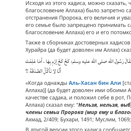
Исходя из этого хадиса, можно сказать, 
благословение Аллаха) было запретно са
отстранения Пророка, его величия и ува
его семье было запрещено принимать сад
благословение Аллаха) его и его потомко
Также в сборниках достоверных хадисов 
Хурайра (да будет доволен им Аллах) ска
لَ رَسُول الله صلى الله عليه وسلم: كَخْ كَخْ إرْمِ بِهَا ، أمَا عَلِمْتَ
أنَّا لا نَأكُلُ الصَّدَقَةَ !؟
«Когда однажды
Аль-Хасан бин Али
[ст
Аллаха)] (да будет доволен ими обоими А
качестве садака, и положил себе в рот,
Аллаха) сказал ему: "
Нельзя, нельзя, вы
члены семьи Пророка (мир ему и благо
Ахмад, 2/409; Бухари, 1491; Муслим, 1069
В другой версии этого хадиса сообщаетс