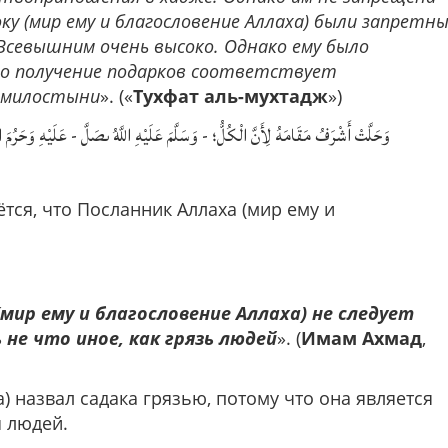
у (мир ему и благословение Аллаха) были запретн
 Всевышним очень высоко. Однако ему было
то получение подарков соответствует
 милостыни
». («
Тухфат аль-мухтадж
»)
وَحَلَّتْ أَشْرَفُ مَقَامَهُ لِأَنَّ الْكُلُّ؛ - وَسَلَّمَ عَلَيْهِ اللَّهُ ىصَلَّ - عَلَيْهِ وَحَرُمَ
ётся, что Посланник Аллаха (мир ему и
мир ему и благословение Аллаха) не следует
 не что иное, как грязь людей
». (
Имам Ахмад
,
) назвал садака грязью, потому что она является
 людей.