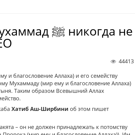
ﷺ никогда не
ЕО
44413
му и благословение Аллаха) и его семейству
ому Мухаммаду (мир ему и благословение Аллаха)
тыня. Таким образом Всевышний Аллах
мейство.
хаба
Хатиб Аш-Ширбини
об этом пишет
акята – он не должен принадлежать к потомству
 Пророка (мир ему и благословение Аллаха)). Им