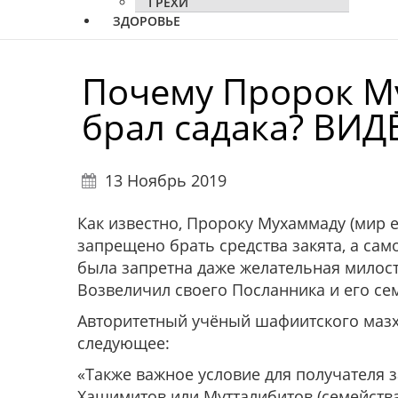
ГРЕХИ
ЗДОРОВЬЕ
Почему Пророк Мухаммад 
брал садака? ВИД
13 Ноябрь 2019
Как известно, Пророку Мухаммаду (мир е
запрещено брать средства закята, а сам
была запретна даже желательная милос
Возвеличил своего Посланника и его се
Авторитетный учёный шафиитского маз
следующее:
«Также важное условие для получателя з
Хашимитов или Мутталибитов (семейства