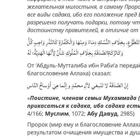
желательная милостыня, а самому Пророк
все виды садака, ибо его положение пред
разрешено получать подарки, потому ч
достоинству правителей, в отличие от
 التَّطَوُّعِ، بِخِلَافِ النُّسُكِ دِمَاءُ وَمِنْهَا وَالْكَفَّارَةِ كَالنَّذْرِ وَاجِبٍ كُلُّ
وَكَالزَّكَاةِالصَّدَقَةِ بِخِلَافِ الْمُلُوكِ شَأْنُ لِأَنَّهَا الْهَدِيَّةُ؛ لَهُ
От ‘Абдуль-Мутталиба ибн Раби’а переда
благословение Аллаха) сказал:
إنّ الصَّدَقَةَ لا تَنْبغي لآلِ محمَّدٍ و إنَّما هِيَ أوْساخُ النَّاسِ
«
Поистине, членам семьи Мухаммада (
прикасаться к садака, ибо садака есть
4/166;
Муслим
, 1072;
Абу Давуд
, 2985)
Пророк (мир ему и благословение Аллаха
результатом очищения имущества и душ