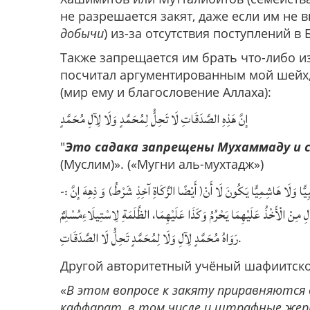
не разрешается закят, даже если им не в
добычи
) из-за отсутствия поступлений в
Также запрещается им брать что-либо и
посчитал аргументированным мой шейх, 
(мир ему и благословение Аллаха):
إنَّ هَذِهِ الصَّدَقَاتِ لَا تَحِلُّ لِمُحَمَّدٍ وَلَا لِآلِ مُحَمَّدٍ
"
Это садака запрещены Мухаммаду и с
(Муслим)». («Мугни аль-мухтадж»)
لِبِيًّا وَلَا هَاشِمِيًّا يَكُونَ لَا أَنْ( أَيْضًا الزَّكَاةِ آخِذِ شَرْطُ) وَ ذِهِهَ إنَّ
ِ مِنْ الْأَخْذُ عَلَيْهِمَا يَحْرُمُ وَكَذَا عَلَيْهِمَا، الظَّلَمَةِ لِاسْتِيلَاءِمُسْلِمٌ
رَوَاهُ مُحَمَّدٍ لِآلِ وَلَا لِمُحَمَّدٍ تَحِلُّ لَا الصَّدَقَاتِ
.
Другой авторитетный учёный шафиитск
«
В этом вопросе к закяту приравняются 
каффарат, в том числе и штрафные жер