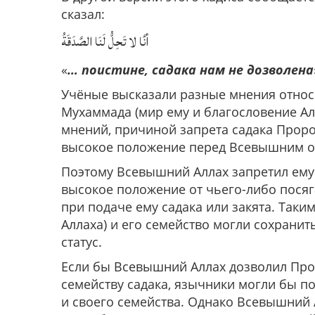
сказал:
أنَّا لا تَحِلُّ لَنَا الصَّدَقَةُ
«
… поистине, садака нам не дозволена
Учёные высказали разные мнения относи
Мухаммада (мир ему и благословение Алл
мнений, причиной запрета садака Пророк
высокое положение перед Всевышним от
Поэтому Всевышний Аллах запретил ему
высокое положение от чьего-либо пося
при подаче ему садака или закята. Таки
Аллаха) и его семейство могли сохранит
статус.
Если бы Всевышний Аллах дозволил Прор
семейству садака, язычники могли бы по
и своего семейства. Однако Всевышний 