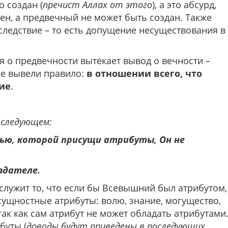
о создан (
пречист Аллах от этого
), а это абсурд,
чен, а предвечный не может быть создан. Также
 следствие – то есть допущение несуществования в
ия о предвечности вытекает вывод о вечности –
ые вывели правило:
в отношении всего, что
ие
.
 следующем:
ью, которой присущи атрибуты, Он не
здателе.
служит то, что если бы Всевышний был атрибутом,
ущностные атрибуты: волю, знание, могущество,
так как сам атрибут не может обладать атрибутами
буты (
доводы будут приведены в последующих