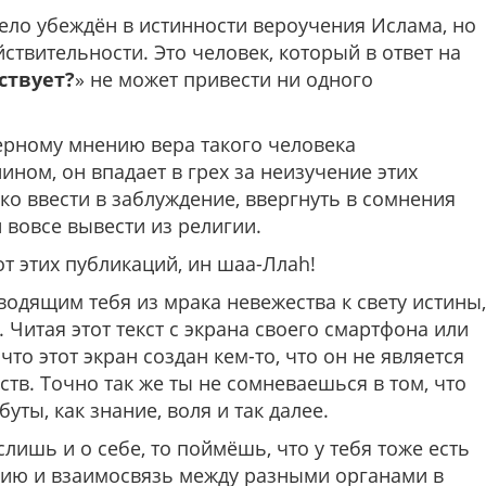
ело убеждён в истинности вероучения Ислама, но
ствительности. Это человек, который в ответ на
ствует?
» не может привести ни одного
верному мнению вера такого человека
ином, он впадает в грех за неизучение этих
гко ввести в заблуждение, ввергнуть в сомнения
 вовсе вывести из религии.
от этих публикаций, ин шаа-Ллаh!
водящим тебя из мрака невежества к свету истины,
 Читая этот текст с экрана своего смартфона или
то этот экран создан кем-то, что он не является
тв. Точно так же ты не сомневаешься в том, что
уты, как знание, воля и так далее.
ишь и о себе, то поймёшь, что у тебя тоже есть
нию и взаимосвязь между разными органами в