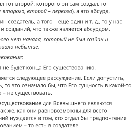
л тот второй, которого он сам создал, то
л второго, второй – первого
), а это абсурд.
 создатель, а того – ещё один и т. д., то у нас
и созданий, что также является абсурдом.
рого нет начала, который не был создан и
овало небытие
.
твования
;
 не будет конца Его существованию.
ляется следующее рассуждение. Если допустить,
 то это означало бы, что Его сущность в какой-то
о – не существовать.
 несуществование для Всевышнего являются
 так же, как они равновозможны для всего
ий нуждается в том, кто отдал бы предпочтение
ванием – то есть в создателе.