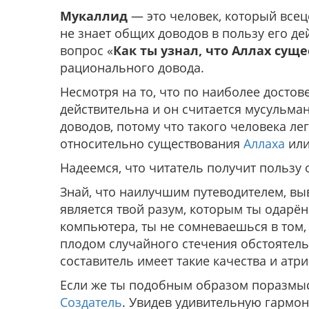
Мукаллид
— это человек, который всец
не знает общих доводов в пользу его дей
вопрос «
Как ты узнал, что Аллах суще
рационального довода.
Несмотря на то, что по наиболее досто
действительна и он считается мусульман
доводов, потому что такого человека ле
относительно существования
Аллаха
или
Надеемся, что читатель получит пользу 
Знай, что наилучшим путеводителем, вы
является твой разум, которым ты одарён.
компьютера, ты не сомневаешься в том, ч
плодом случайного стечения обстоятельс
составитель имеет такие качества и атриб
Если же ты подобным образом поразмысл
Создатель
. Увидев удивительную гармо