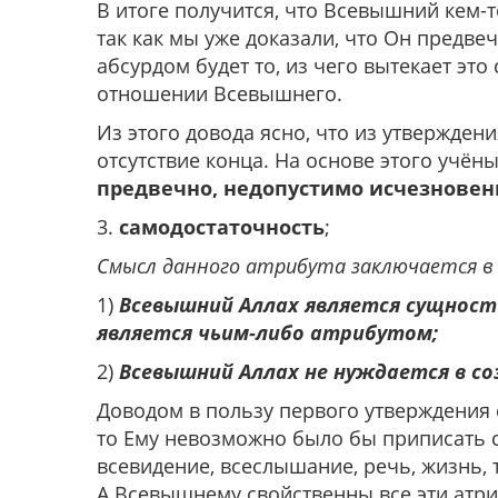
В итоге получится, что Всевышний кем-т
так как мы уже доказали, что Он предве
абсурдом будет то, из чего вытекает это
отношении Всевышнего.
Из этого довода ясно, что из утвержден
отсутствие конца. На основе этого учён
предвечно, недопустимо исчезновен
3.
самодостаточность
;
Смысл данного атрибута заключается в
1)
Всевышний Аллах является сущност
является чьим-либо атрибутом;
2)
Всевышний Аллах не нуждается в со
Доводом в пользу первого утверждения 
то Ему невозможно было бы приписать с
всевидение, всеслышание, речь, жизнь, 
А Всевышнему свойственны все эти атри