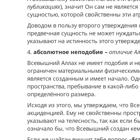
публикациях
), значит Он сам не являетс
сущностью, которой свойственны эти ат
Доводом в пользу второго утверждения 
предвечная сущность не может нуждатьс
указывают на истинность этого утвержде
4.
абсолютное неподобие –
отличие Ал
Всевышний Аллах не имеет подобия и не
ограничен материальными физическими т
является созданным и имеет начало. Одн
пространства, пребывание в какой-либо 
определённого размера.
Исходя из этого, мы утверждаем, что В
акциденцией. Ему не свойственны прост
указывают на телесность, так как если б
означало бы, что Всевышний создан кем-
Если же шайтан внушит тебе вопрос «
Ес