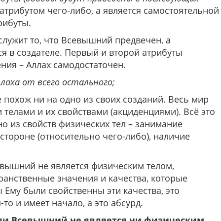
я атрибутом чего-либо, а является самостоятельной
рибуты.
служит то, что Всевышний предвечен, а
я в создателе. Первый и второй атрибуты
ния – Аллах самодостаточен.
лаха от всего остального;
 похож ни на одно из своих созданий. Весь мир
елами и их свойствами (акциденциями). Всё это
о из свойств физических тел – занимание
стороне (относительно чего-либо), наличие
севышний не является физическим телом,
ранственные значения и качества, которые
ы Ему были свойственны эти качества, это
то и имеет начало, а это абсурд.
ли Всевышний не является ни физическим