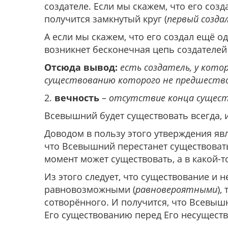
создателе. Если мы скажем, что его созда
получится замкнутый круг (
первый созда
А если мы скажем, что его создал ещё один
возникнет бесконечная цепь создателей 
Отсюда вывод:
есть создатель, у кото
существованию которого не предшеств
2.
вечность
–
отсутствие конца сущес
Всевышний будет существовать всегда, и
Доводом в пользу этого утверждения яв
что Всевышний перестанет существовать,
момент может существовать, а в какой-т
Из этого следует, что существование и
равновозможными (
равновероятными
),
сотворённого. И получится, что Всевышн
Его существованию перед Его несущество