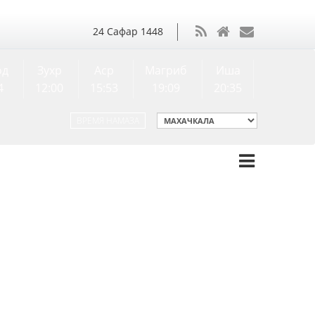
24
Сафар
1448
од
Зухр
Аср
Магриб
Иша
4
12:00
15:53
19:09
20:35
ВРЕМЯ НАМАЗА