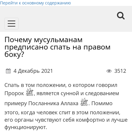
Перейти к основному содержанию
Toggle
navigation
Почему мусульманам
предписано спать на правом
боку?
4 Декабрь 2021
3512
Спать в том положении, о котором говорил
ﷺ
Пророк
, является сунной и следованием
ﷺ
примеру Посланника Аллаха
. Помимо
этого, когда человек спит в этом положении,
его органы чувствуют себя комфортно и лучше
функционируют.