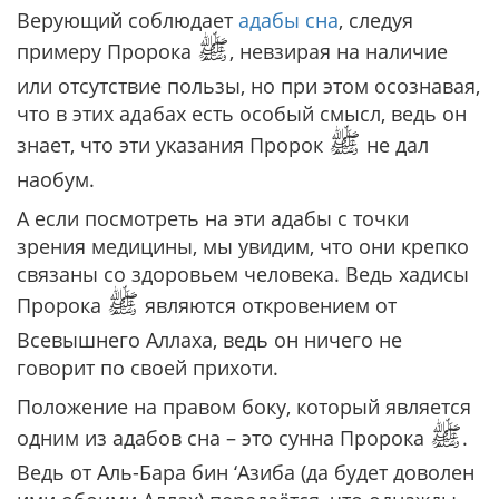
Верующий соблюдает
адабы сна
, следуя
ﷺ
примеру Пророка
, невзирая на наличие
или отсутствие пользы, но при этом осознавая,
что в этих адабах есть особый смысл, ведь он
ﷺ
знает, что эти указания Пророк
не дал
наобум.
А если посмотреть на эти адабы с точки
зрения медицины, мы увидим, что они крепко
связаны со здоровьем человека. Ведь хадисы
ﷺ
Пророка
являются откровением от
Всевышнего Аллаха, ведь он ничего не
говорит по своей прихоти.
Положение на правом боку, который является
ﷺ
одним из адабов сна – это сунна Пророка
.
Ведь от Аль-Бара бин ‘Азиба (да будет доволен