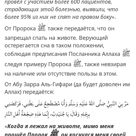
провёл с участием более 600 пациентов,
страдающих этой болезнью, выявили, что
более 95% из них не спят на правом боку
».
ﷺ
От Пророка
также передаётся, что он
запрещал спать на животе. Верующий
остерегается сна в таком положении,
ﷺ
соблюдая предписания Посланника Аллаха
ﷺ
следуя примеру Пророка
, также невзирая
на наличие или отсутствие пользы в этом.
От Абу Зарра Аль-Гифари (да будет доволен им
Аллах) передаётся:
مَرَّ بِيَ النَّبِيُّ صَلَّى اللهُ عَلَيْهِ وَسَلَّمَ وَأَنَا مُضْطَجِعٌ عَلَى بَطْنِي، فَرَكَضَنِي
بِرِجْلِهِ وَقَالَ: يَا جُنَيْدِبُ، ‌إِنَّمَا ‌هَذِهِ ‌ضِجْعَةُ ‌أَهْلِ ‌النَّارِ
«
Когда я лежал на животе, мимо меня
ﷺ
прошёл Пророк
, он коснулся меня своей