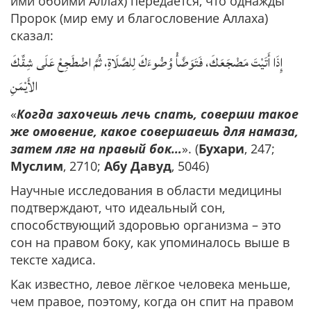
ими обоими Аллах) передаётся, что однажды
Пророк (мир ему и благословение Аллаха)
сказал:
إِذَا ‌أَتَيْتَ ‌مَضْجَعَكَ، فَتَوَضَّأْ وُضُوءَكَ لِلصَّلَاةِ، ثُمَّ اضْطَجِعْ عَلَى شِقِّكَ
الأَيْمَنِ
«
Когда захочешь лечь спать, соверши такое
же омовение, какое совершаешь для намаза,
затем ляг на правый бок…
». (
Бухари
, 247;
Муслим
, 2710;
Абу Давуд
, 5046)
Научные исследования в области медицины
подтверждают, что идеальный сон,
способствующий здоровью организма – это
сон на правом боку, как упоминалось выше в
тексте хадиса.
Как известно, левое лёгкое человека меньше,
чем правое, поэтому, когда он спит на правом