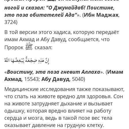
ногой и сказал: "О Джунайдаб! Поистине,
это поза обитателей Ада"
». (
Ибн Маджах
,
3724)
В той версии этого хадиса, которую передаёт
имам Ахмад и Абу Давуд, сообщается, что
ﷺ
Пророк
сказал:
إِنَّ هَذِهِ ضِجْعَةٌ يُبْغِضُهَا اللَّهُ
«
Воистину, эта поза гневит Аллахa
». (
Имам
Ахмад
, 15543;
Абу Давуд
, 5040)
Медицинские исследования также показывают,
что спать на животе вредно для здоровья. Сон
на животе затрудняет дыхание и вызывает
одышку, которая вредно влияет на работу
сердца и мозга, ведь в такой позе вес тела
оказывает давление на грудную клетку.