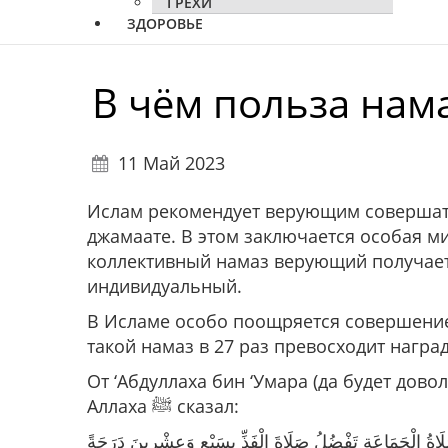
ГРЕХИ
ЗДОРОВЬЕ
В чём польза нам
11 Май 2023
Ислам рекомендует верующим совершать
джамаате. В этом заключается особая м
коллективный намаз верующий получает
индивидуальный.
В Исламе особо поощряется совершение 
такой намаз в 27 раз превосходит награ
От ‘Абдуллаха бин ‘Умара (да будет дов
Аллаха ﷺ сказал:
َاةُ الْجَمَاعَةِ تَفْضُلُ صَلَاةَ الْفَذِّ بِسَبْعٍ وَعِشْرِينَ دَرَجَةً