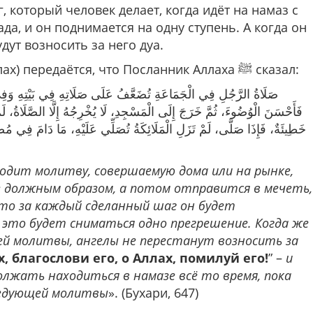
, который человек делает, когда идёт на намаз с
да, и он поднимается на одну ступень. А когда он
дут возносить за него дуа.
От Абу Хурайры (да будет доволен им Аллах) передаётся, что Посланник Аллаха ﷺ сказал:
صَلَاةُ الرَّجُلِ فِي الْجَمَاعَةِ تُضَعَّفُ عَلَى صَلَاتِهِ فِي بَيْتِهِ وَفِي
فَأَحْسَنَ الْوُضُوءَ، ثُمَّ خَرَجَ إِلَى الْمَسْجِدِ، لَا يُخْرِجُهُ إِلَّا الصَّلَاةُ، لَم
خَطِيئَةٌ، فَإِذَا صَلَّى، لَمْ تَزَلِ الْمَلَائِكَةُ تُصَلِّي عَلَيْهِ، مَا دَامَ فِي مُصَلَّا
ходит молитву, совершаемую дома или на рынке,
е должным образом, а потом отправится в мечеть,
 то за каждый сделанный шаг он будет
а это будет сниматься одно прегрешение. Когда же
ей молитвы, ангелы не перестанут возносить за
, благослови его, о Аллах, помилуй его!
” –
и
олжать находиться в намазе всё то время, пока
ледующей молитвы
». (Бухари, 647)