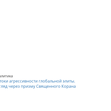
алитика
токи агрессивности глобальной элиты.
гляд через призму Священного Корана