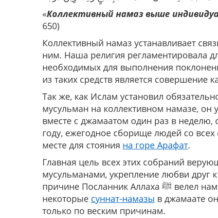
«
Коллективный намаз выше индивидуа
650)
Коллективный намаз устанавливает связ
ним. Наша религия регламентировала д
необходимых для выполнения поклонен
из таких средств является совершение 
Так же, как Ислам установил обязатель
мусульман на коллективном намазе, он 
вместе с джамаатом один раз в неделю,
году, ежегодное сборище людей со всех 
месте для стояния
на горе Арафат
.
Главная цель всех этих собраний верую
мусульманами, укрепление любви друг к
причине Посланник Аллаха ﷺ велел нам совершать все обязательные намазы, и даже
некоторые
суннат-намазы
в джамаате он
только по веским причинам.