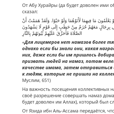
От Абу Хурайры (да будет доволен ими об
сказал:
َعْلَمُونَ مَا فِيهِمَا لَأَتَوْهُمَا وَلَوْ حَبْوًا. ‌وَلَقَدْ ‌هَمَمْتُ ‌أَنْ
‌َ مَعِي بِرِجَالٍ مَعَهُمْ حُزَمٌ مِنْ حَطَبٍ إِلَى قَوْمٍ لَا يَشْهَدُونَ
الصَّلَاةَ فَأُحَرِّقَ عَلَيْهِمْ بُيُوتَهُمْ بِالنَّارِ
«
Для лицемеров нет намазов более тяж
однако если бы знали они, какая нагр
них, даже если бы им пришлось добир
призвать людей на намаз, потом веле
качестве имама, затем отправиться с
к людям, которые не пришли на колле
Муслим, 651)
На важность посещения коллективных намазов
своё разрешение совершать намаз дома,
будет доволен им Аллах), который был сл
От Язида ибн Аль-Ассама передаётся, что