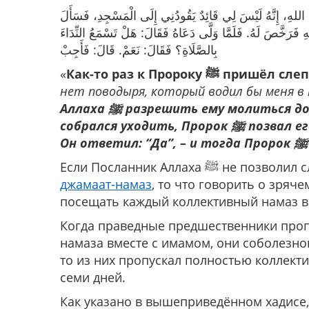
اللهِ، إِنَّهُ لَيْسَ لِي قَائِدٌ يَقُودُنِي إِلَى الْمَسْجِدِ، فَسَأَلَ
َرَخَّصَ لَهُ. فَلَمَّا وَلَّى دَعَاهُ فَقَالَ: ‌هَلْ ‌تَسْمَعُ ‌النِّدَاءَ
‌بِالصَّلَاةِ؟ فَقَالَ: نَعَمْ. قَالَ: فَأَجِبْ
«
Как-то раз к Пророку
ﷺ пришёл сле
нет поводыря, который водил бы меня в
Аллаха
ﷺ разрешить ему молиться дома, и он разрешил ему. Но когда тот уже
собрался уходить, Пророк
ﷺ позвал е
Он ответил: “Да”, – и тогда Пророк
Если Посланник Алл
джамаат-намаз
, то что говорить о зряч
посещать каждый коллективный намаз в
Когда праведные предшественники пропу
намаза вместе с имамом, они соболезнова
то из них пропускал полностью коллект
семи дней.
Как указано в вышеприведённом хадисе