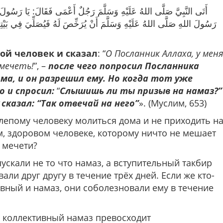
أَتَى النَّبِيَّ صَلَّى اللهُ عَلَيْهِ وَسَلَّمَ رَجُلٌ أَعْمَى فَقَالَ: يَا رَسُولَ 
رَسُولَ اللهِ صَلَّى اللهُ عَلَيْهِ وَسَلَّمَ أَنْ يُرَخِّصَ لَهُ فَيُصَلِّيَ فِي بَيْتِهِ ف
пой человек и сказал
: “
О Посланник Аллаха, у меня
 мечеть!
”, –
после чего попросил Посланника
го и спросил:
“
Слышишь ли ты призыв на намаз?”
ﷺ сказал: “Так отвечай на него”
». (Муслим, 653)
аха ﷺ не позволил слепому человеку молиться дома и не приходить н
ем, здоровом человеке, которому ничто не мешает
 мечети?
скали не то что намаз, а вступительный такбир
ли друг другу в течение трёх дней. Если же кто-
ивный и намаз, они соболезновали ему в течение
, коллективный намаз превосходит