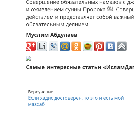
Совершение обязательных намазов с д
и оживлением сунны Пророка ﷺ. Совершение намаза с джамаатом является одобряемым
действием и представляет собой важный
обязательным деянием.
Муслим Абдулаев
Самые интересные статьи «ИсламДа
Вероучение
Если хадис достоверен, то это и есть мой
мазхаб