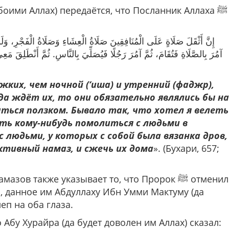
оими Аллах) передаётся, что Посланник Аллаха ﷺ
إِنَّ أَثْقَلَ صَلَاةٍ عَلَى الْمُنَافِقِينَ صَلَاةُ الْعِشَاءِ وَصَلَاةُ الْفَجْرِ، وَلَوْ ي
آمُرَ ‌بِالصَّلَاةِ ‌فَتُقَامَ، ثُمَّ آمُرَ رَجُلًا فَيُصَلِّيَ بِالنَّاسِ. ثُمَّ أَنْطَلِق
ких, чем ночной (‘иша) и утренний (фаджр),
ада ждёт их, то они обязательно являлись бы на
аться ползком. Бывало так, что хотел я велеть
ть кому-нибудь помолиться с людьми в
 людьми, у которых с собой была вязанка дров,
ктивный намаз, и сжечь их дома
». (Бухари, 657;
 также указывает то, что Пророк ﷺ отменил
 данное им Абдуллаху Ибн Умми Мактуму (да
еп на оба глаза.
 Абу Хурайра (да будет доволен им Аллах) сказал: