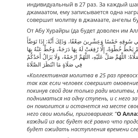
индивидуальный в 27 раз. За каждый шаг
джамаатом, ему записывается одна награ
совершит молитву в джамаате, ангелы бу
 سُوقِهِ خَمْسًا وَعِشْرِينَ ضِعْفًا، وَذَلِكَ أَنَّهُ: إِذَا تَوَضَّأَ
ْ يَخْطُ خُطْوَةً، إِلَّا رُفِعَتْ لَهُ بِهَا دَرَجَةٌ، وَحُطَّ عَنْهُ بِهَا
هُ: اللَّهُمَّ صَلِّ عَلَيْهِ، اللَّهُمَّ ارْحَمْهُ، وَلَا يَزَالُ أَحَدُكُمْ
فِي صَلَاةٍ مَا انْتَظَرَ الصَّلَاةَ
«
Коллективная молитва в 25 раз превос
так как если человек совершит омовени
покинув свой дом только ради молитвы,
подниматься на одну ступень, и с него з
он помолится и останется на месте сво
него свои мольбы, приговаривая
: “
О Аллах
каждый из вас будет всё равно что прод
будет ожидать наступления времени с