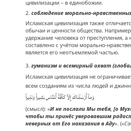
цивилизации – в единобожии.
2.
соблюдение морально-нравственных
Исламская цивилизация также отличаетс
обычаи и ценности общества. Например,
удержание человека от преступления, а 
составлено с учётом морально-нравстве
является его неотъемлемой частью.
3.
гуманизм и всемирный охват (глоба
Исламская цивилизация не ограничива
всем созданиям из числа людей и джинн
وَمَآ أَرْسَلْنَاكَ ‌إِلَاّ ‌كَآفَّةً ‌لِّلنَّاسِ بَشِيراً وَنَذِيراً
(смысл): «
И не послали Мы тебя, [о Мух
чтобы ты принёс уверовавшим радостн
неверных от Его наказания в Аду
». («
Са