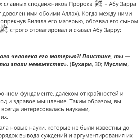
ﷺ
ух славных сподвижников Пророка
– Абу Зарра
т доволен ими обоими Аллах). Когда между ними
попрекнув Биляла его матерью, обозвал его сыном
ﷺ
строго отреагировал и сказал Абу Зарру:
того человека его матерью?! Поистине, ты —
тки эпохи невежества
». (
Бухари
, 30;
Муслим
,
очном фундаменте, далёком от крайностей и
тод и здравое мышление. Таким образом, вы
 всегда интересовалась науками,
их.
ала новые науки, которые не были известны до
порядок вывода суждений и аргументирования их