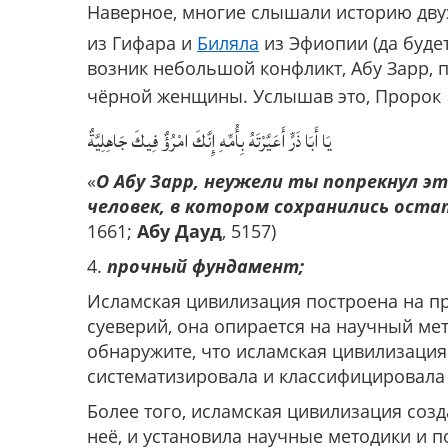
Наверное, многие слышали историю дв
из Гифара и
Биляла
из Эфиопии (да буде
возник небольшой конфликт, Абу Зарр, 
чёрной женщины. Услышав это, Пророк
يَا أَبَا ذَرٍّ أَعَيَّرْتَهُ بِأُمِّهِ إِنَّكَ امْرُؤٌ فِيكَ جَاهِلِيَّةٌ
«
О Абу Зарр, неужели ты попрекнул э
человек, в котором сохранились оста
1661;
Абу Дауд
, 5157)
4.
прочный фундамент;
Исламская цивилизация построена на пр
суеверий, она опирается на научный ме
обнаружите, что исламская цивилизация
систематизировала и классифицировала 
Более того, исламская цивилизация созд
неё, и установила научные методики и 