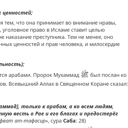
 ценностей;
я тем, что она принимает во внимание нравы,
 уголовное право в Исламе ставит целью
не наказание преступника. Тем не менее, оно
нных ценностей и прав человека, и милосердие
льность);
ﷺ
ется арабами. Пророк Мухаммад
был послан ко
ов. Всевышний Аллах в Священном Коране сказал:
аммад], только к арабам, а ко всем людям,
ую весть о Рае и его благах и предостерёг
фват ат-тафасир
», сура
Саба
: 28)