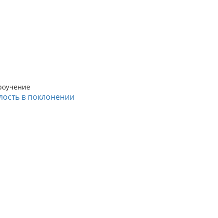
роучение
лость в поклонении