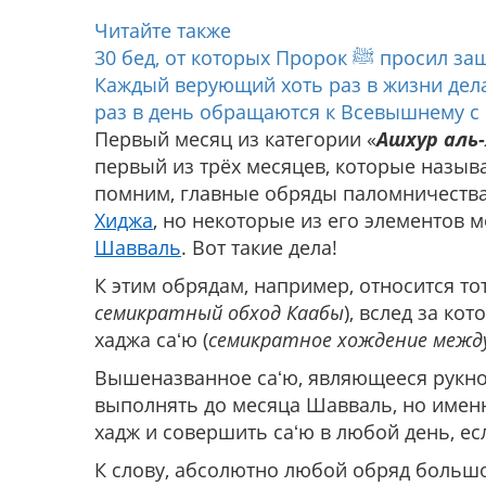
Читайте также
30 бед, от которых Пророк ﷺ п
Каждый верующий хоть раз в жизни делае
раз в день обращаются к Всевышнему с 
Первый месяц из категории «
Ашхур аль
первый из трёх месяцев, которые назыв
помним, главные обряды паломничества
Хиджа
, но некоторые из его элементов
Шавваль
. Вот такие дела!
К этим обрядам, например, относится то
семикратный обход Каабы
), вслед за к
хаджа саʻю (
семикратное хождение между
Вышеназванное саʻю, являющееся рукно
выполнять до месяца Шавваль, но именн
хадж и совершить саʻю в любой день, е
К слову, абсолютно любой обряд большо