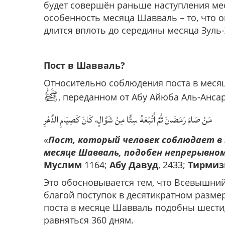
будет совершён раньше наступления мес
особенность месяца Шавваль – то, что 
длится вплоть до середины месяца Зуль
Пост в Шавваль?
Относительно соблюдения поста в месяц
ﷺ
, переданном от Абу Айюба Аль-Ансар
مَنْ صَامَ رَمَضَانَ ثُمَّ أَتْبَعَهُ سِتًّا مِنْ شَوَّالٍ، كَانَ كَصِيَامِ الدَّهْرِ
«
Пост, который человек соблюдает в 
месяце Шавваль, подобен непрерывном
Муслим
1164;
Абу Давуд
, 2433;
Тирмиз
Это обосновывается тем, что Всевышний
благой поступок в десятикратном размер
поста в месяце Шавваль подобны шестиде
равняться 360 дням.