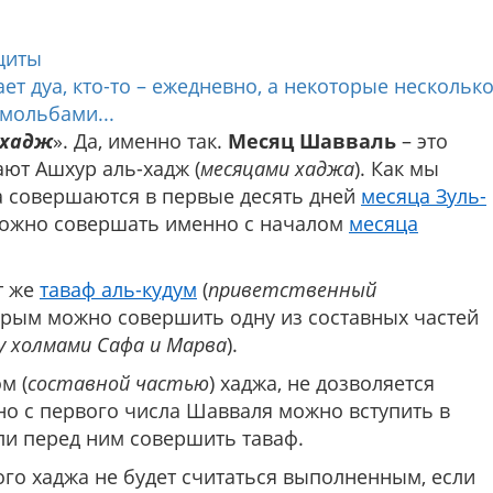
росил защиты
т дуа, кто-то – ежедневно, а некоторые нескольк
мольбами...
-хадж
». Да, именно так.
Месяц Шавваль
– это
ают Ашхур аль-хадж (
месяцами хаджа
). Как мы
 совершаются в первые десять дней
месяца Зуль-
 можно совершать именно с началом
месяца
т же
таваф аль-кудум
(
приветственный
оторым можно совершить одну из составных частей
 холмами Сафа и Марва
).
м (
составной частью
) хаджа, не дозволяется
о с первого числа Шавваля можно вступить в
сли перед ним совершить таваф.
го хаджа не будет считаться выполненным, если