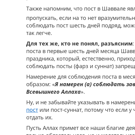
Также напомним, что пост в Шаввале яв
пропускать, если на то нет вразумитель
соблюдать пост шесть дней подряд, можн
так легче.
Для тех же, кто не понял, разъясним
поста в первые шесть дней месяца Шавв
праздника, который, естественно, прих
соблюдать посты (фарз и суннат) запрещ
Намерение для соблюдения поста в ме
образом: «
Я намерен (а) соблюдать за
Всевышнего Аллаха
».
Ну, и не забывайте указывать в намерен
пост
или пост-суннат, потому что если у 
отдать их.
Пусть Аллах примет все наши благие де