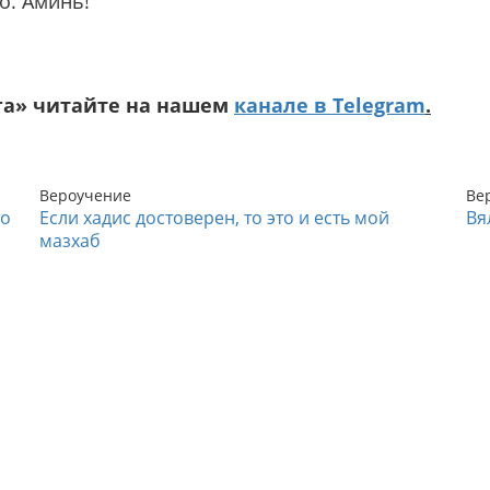
о. Аминь!
га» читайте на нашем
канале в Telegram
.
Вероучение
Ве
то
Если хадис достоверен, то это и есть мой
Вя
мазхаб