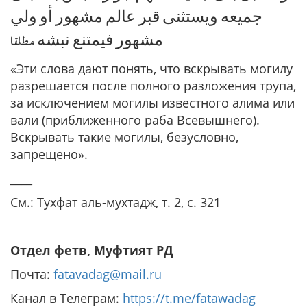
ﺟﻤﻴﻌﻪ ﻭﻳﺴﺘﺜﻨﻰ ﻗﺒﺮ ﻋﺎﻟﻢ ﻣﺸﻬﻮﺭ ﺃﻭ ﻭﻟﻲ
ﻣﺸﻬﻮﺭ ﻓﻴﻤﺘﻨﻊ ﻧﺒﺸﻪ مطلقا
«Эти слова дают понять, что вскрывать могилу
разрешается после полного разложения трупа,
за исключением могилы известного алима или
вали (приближенного раба Всевышнего).
Вскрывать такие могилы, безусловно,
запрещено».
____
См.: Тухфат аль-мухтадж, т. 2, с. 321
Отдел фетв, Муфтият РД
Почта:
fatavadag@mail.ru
Канал в Телеграм:
https://t.me/fatawadag