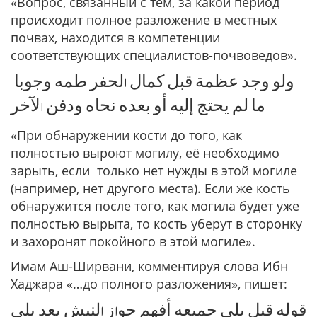
«Вопрос, связанный с тем, за какой период
происходит полное разложение в местных
почвах, находится в компетенции
соответствующих специалистов-почвоведов».
ﻭﻟﻮ ﻭﺟﺪ ﻋﻈﻤﺔ ﻗﺒﻞ ﻛﻤﺎﻝ اﻟﺤﻔﺮ ﻃﻤﻪ ﻭﺟﻮﺑﺎ
ﻣﺎ ﻟﻢ ﻳﺤﺘﺞ ﺇﻟﻴﻪ ﺃﻭ ﺑﻌﺪﻩ ﻧﺤﺎﻩ ﻭﺩﻓﻦ اﻵﺧﺮ
«При обнаружении кости до того, как
полностью выроют могилу, её необходимо
зарыть, если только нет нужды в этой могиле
(например, нет другого места). Если же кость
обнаружится после того, как могила будет уже
полностью вырыта, то кость уберут в сторонку
и захоронят покойного в этой могиле».
Имам Аш-Ширвани, комментируя слова Ибн
Хаджара «…до полного разложения», пишет:
ﻗﻮﻟﻪ ﻗﺒﻞ ﺑﻠﻰ ﺟﻤﻴﻌﻪ ﺃﻓﻬﻢ ﺟﻮاﺯ اﻟﻨﺒﺶ ﺑﻌﺪ ﺑﻠﻰ