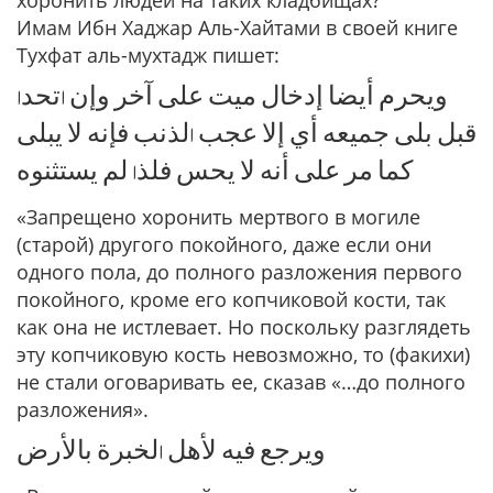
хоронить людей на таких кладбищах?
Имам Ибн Хаджар Аль-Хайтами в своей книге
Тухфат аль-мухтадж пишет:
ﻭﻳﺤﺮﻡ ﺃﻳﻀﺎ ﺇﺩﺧﺎﻝ ﻣﻴﺖ ﻋﻠﻰ ﺁﺧﺮ ﻭﺇﻥ اﺗﺤﺪا
ﻗﺒﻞ ﺑﻠﻰ ﺟﻤﻴﻌﻪ ﺃﻱ ﺇﻻ ﻋﺠﺐ اﻟﺬﻧﺐ ﻓﺈﻧﻪ ﻻ ﻳﺒﻠﻰ
ﻛﻤﺎ ﻣﺮ ﻋﻠﻰ ﺃﻧﻪ ﻻ ﻳﺤﺲ ﻓﻠﺬا ﻟﻢ ﻳﺴﺘﺜﻨﻮﻩ
«Запрещено хоронить мертвого в могиле
(старой) другого покойного, даже если они
одного пола, до полного разложения первого
покойного, кроме его копчиковой кости, так
как она не истлевает. Но поскольку разглядеть
эту копчиковую кость невозможно, то (факихи)
не стали оговаривать ее, сказав «…до полного
разложения».
ﻭﻳﺮﺟﻊ ﻓﻴﻪ ﻷﻫﻞ اﻟﺨﺒﺮﺓ ﺑﺎﻷﺭﺽ