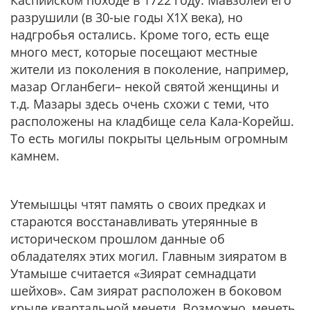
Каспийском походе в 1722 году. Мавзолей его
разрушили (в 30-ые годы X1X века), но
надгробья остались. Кроме того, есть еще
много мест, которые посещают местные
жители из поколения в поколение, например,
мазар Огланбеги– некой святой женщины и
т.д. Мазары здесь очень схожи с теми, что
расположены на кладбище села Кала-Корейш.
То есть могилы покрыты цельным огромным
камнем.
Утемышцы чтят память о своих предках и
стараются восстанавливать утерянные в
историческом прошлом данные об
обладателях этих могил. Главным зияратом в
Утамыше считается «Зиярат семнадцати
шейхов». Сам зиярат расположен в боковом
крыле квартальной мечети. Возможно, мечеть