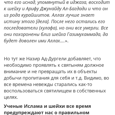
что его иснад, упомянутый в иджаза, восходит
к шейху и Арифу Джунайду Ал-Багдади и что он
из рода курайшитов. Аллах лучше знает
истину этого [дела]. После него остались его
последователи (хулафа), но они все умерли. Все
они похоронены близ шейха Газимухаммада, да
будет доволен ими Аллах….
».
Но тут же Назир Ад-Дургели добавляет, что
необходимо проявлять к святыням должное
внимание и не превращать их в объекты
добычи пропитания для себя и т.д. Видимо, во
все времена невежды старались как-то
воспользоваться святилищем в собственных
целях.
Ученые Ислама и шейхи все время
предупреждают нас о правильном