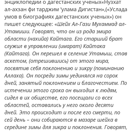
энциклопедии о дагестанских ученых«Нузхат
ал-ахзан фи тарджим ‘улама Дигистан»,(«Услада
умов в биографиях дагестанских ученых») он
пишет следующее: «
Шейх Ал-Гази Мухаммад ал-
Утамиши. Говорят, что он из рода эмира
области (нахийа) Кайтага. Его старший брат
служил в управлении (имарат) Кайтака
(Кайтага). Он перешел в селение Утамыш, став
аскетом, (отрешившись) от этого мира,
посвятив себя поклонению и зикру (поминанию
Аллаха). Он посреди зимы уединялся на сорок
дней, занятый поклонением и благочестием. По
истечении этого срока он выходил к людям,
сидел в их обществе, его посещали со всех
областей, оставались у него около десяти
дней. Это происходит и после его смерти, по
сей день – они собираются в мазаре шейха в
середине зимы для зикра и поклонения. Говорят,