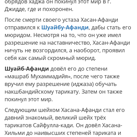
обрядов хаджа он покинул этот мир в г.
Джидде, где и похоронен.
После смерти своего устаза Хасан-Афанди
отправился к
Шуайбу-Афанди
, дабы стать его
мюридом. Несмотря на то, что он уже имел
разрешение на наставничество, Хасан-Афанди
ничуть не возгордился, а наоборот, проявил
себя как самый скромный мюрид.
Шуайб-Афанди
довёл его до степени
«машраб Мухаммадийя», после чего также
вручил ему разрешение (иджаза) обучать
накшбандийскому тарикату. Затем он также
покинул этот мир.
Следующим шейхом Хасана-Афанди стал его
давний знакомый, великий шейх трёх
тарикатов Сайфулла-кади. Он довёл Хасана-
Хильми до наивысших степеней тариката и