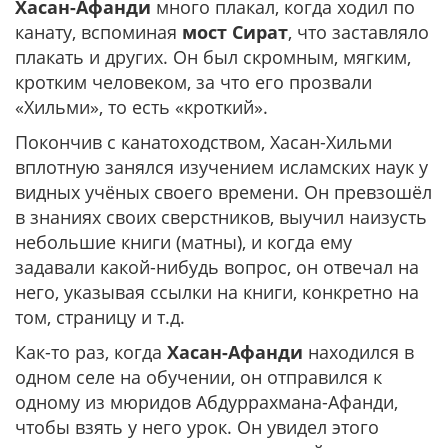
Хасан-Афанди
много плакал, когда ходил по
канату, вспоминая
мост Сират
, что заставляло
плакать и других. Он был скромным, мягким,
кротким человеком, за что его прозвали
«Хильми», то есть «кроткий».
Покончив с канатоходством, Хасан-Хильми
вплотную занялся изучением исламских наук у
видных учёных своего времени. Он превзошёл
в знаниях своих сверстников, выучил наизусть
небольшие книги (матны), и когда ему
задавали какой-нибудь вопрос, он отвечал на
него, указывая ссылки на книги, конкретно на
том, страницу и т.д.
Как-то раз, когда
Хасан-Афанди
находился в
одном селе на обучении, он отправился к
одному из мюридов Абдуррахмана-Афанди,
чтобы взять у него урок. Он увидел этого