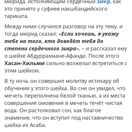
мюрида, исполняющим сердечный
зикр
, как
это принято у суфиев накшбандийского
тариката.
Между ними случился разговор на эту тему, и
тогда мюрид сказал: «
Если хочешь, я укажу
тебе на того, кто доведёт тебя до
степени сердечного зикра
», – и рассказал ему
о шейхе Абдуррахмане-Афанди. После этого
Хасан-Хильми
сильно возжелал встретиться с
этим шейхом.
В ту ночь он совершил молитву истихару об
обучении у этого шейха. Во сне он увидел, что
мечеть переполнена белой тканью, а из места
совершения омовения в мечеть течёт чистая
вода. Он растолковал сон, как благое
знамение, что он вступит под наставничество
шейха из Асаба.