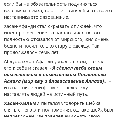
если бы не обязательность подчиняться
велениям шейха, то он не принял бы от своего
наставника это разрешение.
Хасан-Афанди стал скрывать от людей, что
имеет разрешение на наставничество, он
полностью отказался от мирского, жил очень
бедно и носил только старую одежду. Так
продолжалось семь лет.
Абдуррахман-Афанди узнал об этом, позвал
его к себе и сказал: «
Я сделал тебя своим
наместником и наместником Посланника
Аллаха (мир ему и благословение Аллаха)
», –
и в настойчивой форме повелел ему
наставлять людей на истинный путь.
Хасан-Хильми
пытался уговорить шейха
снять с него эти полномочия, однако шейх был
непреклонен. Он повелел ему снять свою