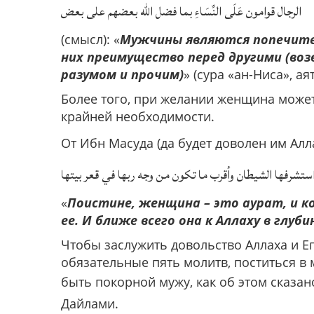
الرجال قوامون عَلَى النِّسَاءِ بما فضل الله بعضهم على بعض
(смысл): «
Мужчины являются попечите
них преимущество перед другими (во
разумом и прочим)
» (сура «ан-Ниса», аят
Более того, при желании женщина может 
крайней необходимости.
От Ибн Масуда (да будет доволен им Алл
 استشرفها الشيطان وأقرب ما تكون من وجه ربها في قعر بيتها
«
Поистине, женщина – это аурат, и 
ее. И ближе всего она к Аллаху в глуби
Чтобы заслужить довольство Аллаха и Е
обязательные пять молитв, поститься в 
быть покорной мужу, как об этом сказан
Дайлами.