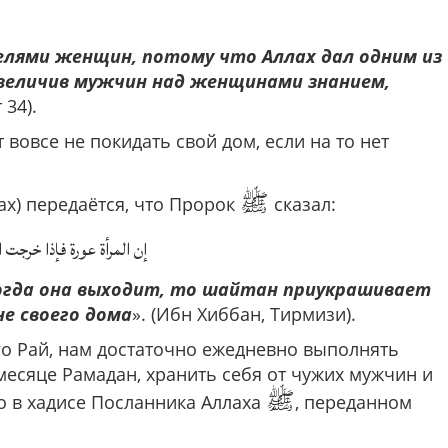
лями женщин, потому что Аллах дал одним из
звеличив мужчин над женщинами знанием,
 34).
вовсе не покидать свой дом, если на то нет
ﷺ
ах) передаётся, что Пророк
сказал:
إن المرأة عورة فإذا خرجت
когда она выходит, то шайтан приукрашивает
не своего дома
». (Ибн Хиббан, Тирмизи).
го Рай, нам достаточно ежедневно выполнять
месяце Рамадан, хранить себя от чужих мужчин и
ﷺ
о в хадисе Посланника Аллаха
, переданном