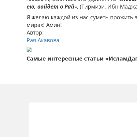
ею, войдет в Рай
», (Тирмизи, Ибн Маджа
Я желаю каждой из нас суметь прожить э
мирах! Амин!
Автор:
Рая Акавова
Самые интересные статьи «ИсламДа