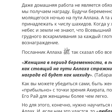
Даже домашняя работа не является обя
мы получаем награду. Будучи беременно
молящегося ночью на пути Аллаха. А та 
принадлежать к числу шахидов. Когда у
небес и земли не знают, что Всевышний
грудного вскармливания за каждый глот
вознаграждение.
ﷺ
Посланник Аллаха
так сказал обо все
«
Женщина в период беременности, в п
как стоящий на пути Аллаха стражник
награда ей будет как шахиду
». (Табара
Как вы можете убедиться сами, быть же
«прибыльно» с точки зрения Ахирата, п
Его Рай для женщины более чем легко.
Но для этого, конечно, нужно научиться 
Аллах. И, если нам это удастся, то «
любая