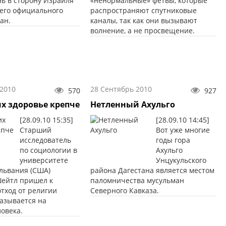
нь в сторону Израиля
«ненормальные» фетвы, которые
оего официального
распространяют спутниковые
ан.
каналы, так как они вызывают
волнение, а не просвещение.
 2010
28 Сентябрь 2010
570
927
х здоровье крепче
Нетленный Ахульго
[28.09.10 15:35]
[28.09.10 14:45]
Старший
Вот уже многие
исследователь
годы гора
по социологии в
Ахульго
университете
Унцукульского
львания (США)
района Дагестана является местом
ейтл пришел к
паломничества мусульман
отход от религии
Северного Кавказа.
казывается на
овека.