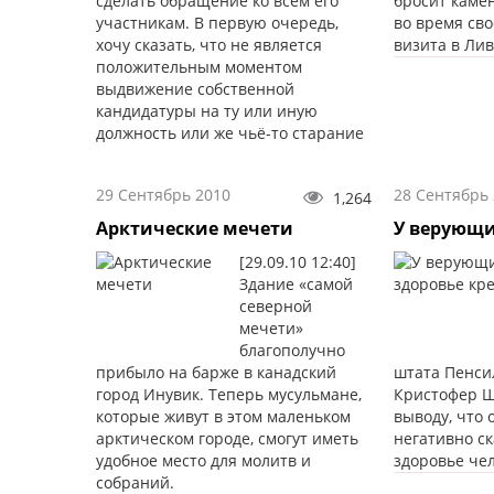
сделать обращение ко всем его
бросит каме
участникам. В первую очередь,
во время св
хочу сказать, что не является
визита в Лив
положительным моментом
выдвижение собственной
кандидатуры на ту или иную
должность или же чьё-то старание
стать депутатом.
29 Сентябрь 2010
28 Сентябрь
1,264
Арктические мечети
У верующи
[29.09.10 12:40]
Здание «самой
северной
мечети»
благополучно
прибыло на барже в канадский
штата Пенси
город Инувик. Теперь мусульмане,
Кристофер Ш
которые живут в этом маленьком
выводу, что 
арктическом городе, смогут иметь
негативно с
удобное место для молитв и
здоровье чел
собраний.