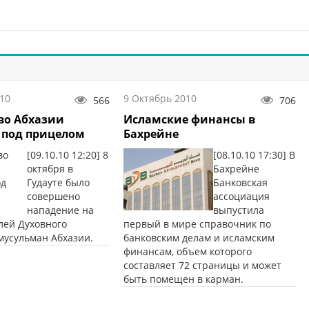
10
9 Октябрь 2010
566
706
во Абхазии
Исламские финансы в
 под прицелом
Бахрейне
[09.10.10 12:20] 8
[08.10.10 17:30] В
октября в
Бахрейне
Гудауте было
Банковская
совершено
ассоциация
нападение на
выпустила
лей Духовного
первый в мире справочник по
мусульман Абхазии.
банковским делам и исламским
финансам, объем которого
составляет 72 страницы и может
быть помещен в карман.