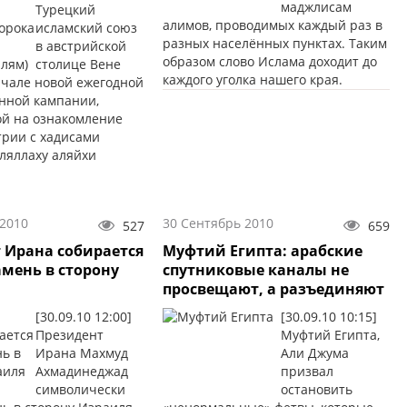
маджлисам
Турецкий
алимов, проводимых каждый раз в
исламский союз
разных населённых пунктах. Таким
в австрийской
образом слово Ислама доходит до
столице Вене
каждого уголка нашего края.
ачале новой ежегодной
нной кампании,
й на ознакомление
трии с хадисами
ляллаху аляйхи
 2010
30 Сентябрь 2010
527
659
 Ирана собирается
Муфтий Египта: арабские
амень в сторону
спутниковые каналы не
просвещают, а разъединяют
[30.09.10 12:00]
[30.09.10 10:15]
Президент
Муфтий Египта,
Ирана Махмуд
Али Джума
Ахмадинеджад
призвал
символически
остановить