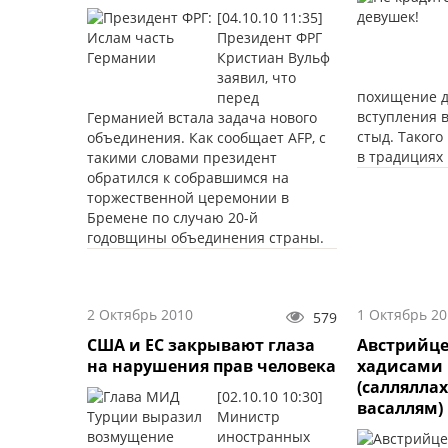
[04.10.10 11:35]
Президент ФРГ
Кристиан Вульф
заявил, что
похищение д
перед
вступления в
Германией встала задача нового
стыд. Такого
объединения. Как сообщает AFP, с
в традициях 
такими словами президент
обратился к собравшимся на
торжественной церемонии в
Бремене по случаю 20-й
годовщины объединения страны.
2 Октябрь 2010
1 Октябрь 20
579
США и ЕС закрывают глаза
Австрийце
на нарушения прав человека
хадисами
(саллялла
[02.10.10 10:30]
васаллям)
Министр
иностранных