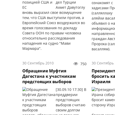
дел Турции
Ахмет Давутоглу
вновь выразил свое возмущение
тем, что США выступили против, а
Европейский Союз воздержался во
объявил о н
время голосования по докладу
информацио
Совета ООН по правам человека
направленно
относительно расследования
граждан Авс
нападения на судно "Мави
Пророка (сал
Мармара".
васаллям).
30 Сентябрь 2010
30 Сентябрь
750
Обращение Муфтия
Президент
Дагестана к участникам
бросить к
предстоящих выборов
Израиля
[30.09.10 17:30] В
преддверии
предстоящих
выборов считаю
своим долгом