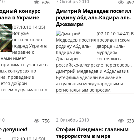
10
7 Октябрь 2010
626
492
одный конкурс
Дмитрий Медведев посетил
рана в Украине
родину Абд аль-Кадира аль-
Джазаири
[07.10.10 14:35]
Вот уже
[07.10.10 14:40] В
несколько лет
президентском
подряд Украина
дворце «Эль-
наравне с
мурадия»
анами имеет
состоялись
 принимать участие в
российско-алжирские переговоры.
ых конкурсах по
Дмитрий Медведев и Абдельазиз
на, проведение
Бутефлика уделили внимание
яется доброй
актуальным международным и
о всем мусульманском
региональным вопросам.
10
2 Октябрь 2010
756
633
е девушек!
Стефан Линдман: главным
террористом в мире
[02.10.10 14:50]