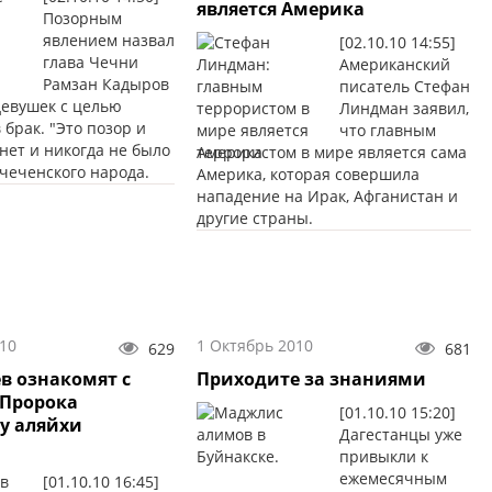
является Америка
Позорным
явлением назвал
[02.10.10 14:55]
глава Чечни
Американский
Рамзан Кадыров
писатель Стефан
евушек с целью
Линдман заявил,
 брак. "Это позор и
что главным
 нет и никогда не было
террористом в мире является сама
чеченского народа.
Америка, которая совершила
нападение на Ирак, Афганистан и
другие страны.
10
1 Октябрь 2010
629
681
в ознакомят с
Приходите за знаниями
 Пророка
[01.10.10 15:20]
ху аляйхи
Дагестанцы уже
привыкли к
ежемесячным
[01.10.10 16:45]