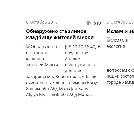
8 Октябрь 2010
8 Октябрь 20
810
Обнаружено старинное
Ислам и э
кладбище жителей Мекки
[08.10.10 16:40] В
Саудовской
Аравии
обнаружились
вопросам о
древние
(ICEM) состо
захоронения. Вероятно, там были
городе Хамма
похоронены члены племени Бану
Хашим ибн Абд Манаф и Бану
Абдул Мутталиб ибн Абд Манаф.