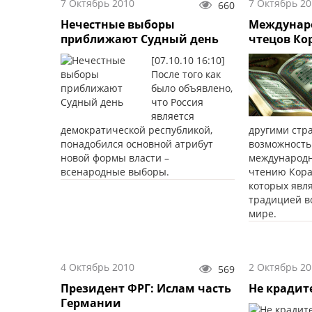
7 Октябрь 2010
7 Октябрь 20
660
Нечестные выборы
Междунар
приближают Судный день
чтецов Ко
[07.10.10 16:10]
После того как
было объявлено,
что Россия
является
демократической республикой,
другими стр
понадобился основной атрибут
возможность
новой формы власти –
международн
всенародные выборы.
чтению Кора
которых явл
традицией в
мире.
4 Октябрь 2010
2 Октябрь 20
569
Президент ФРГ: Ислам часть
Не крадит
Германии